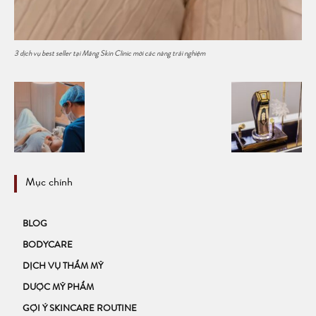
3 dịch vụ best seller tại Măng Skin Clinic mời các nàng trải nghiệm
Mục chính
BLOG
BODYCARE
DỊCH VỤ THẨM MỸ
DƯỢC MỸ PHẨM
GỢI Ý SKINCARE ROUTINE