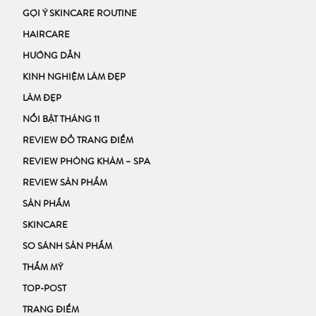
GỢI Ý SKINCARE ROUTINE
HAIRCARE
HƯỚNG DẪN
KINH NGHIỆM LÀM ĐẸP
LÀM ĐẸP
NỔI BẬT THÁNG 11
REVIEW ĐỒ TRANG ĐIỂM
REVIEW PHÒNG KHÁM – SPA
REVIEW SẢN PHẨM
SẢN PHẨM
SKINCARE
SO SÁNH SẢN PHẨM
THẨM MỸ
TOP-POST
TRANG ĐIỂM