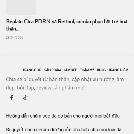
Beplain Cica PDRN và Retinol, combo phục hồi trẻ hoá
thần...
23/04/2026
TRANG CHỦ
SẢN PHẨM
LÀM ĐẸP
THẨM MỸ
BLOG
TRANG ĐIỂM
Chia sẻ bí quyết từ bản thân, cập nhật xu hướng làm
đẹp, hỏi đáp, review sản phẩm mới.
Hướng dẫn chăm sóc da cơ bản cho người mới bắt đầu
Bí quyết chọn serum dưỡng ẩm phù hợp cho mọi loại da