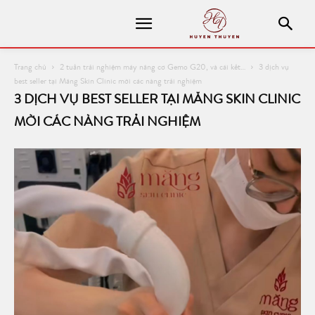
Trang chủ
2 tuần trải nghiệm máy nâng cơ Gemo G20, và cái kết…
3 dịch vụ
best seller tại Măng Skin Clinic mời các nàng trải nghiệm
3 DỊCH VỤ BEST SELLER TẠI MĂNG SKIN CLINIC
MỜI CÁC NÀNG TRẢI NGHIỆM