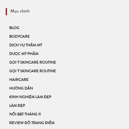
Mục chính
BLOG
BODYCARE
DỊCH VỤ THẨM MỸ
DƯỢC MỸ PHẨM
GỢI Ý SKINCARE ROUTINE
GỢI Ý SKINCARE ROUTINE
HAIRCARE
HƯỚNG DẪN
KINH NGHIỆM LÀM ĐẸP
LÀM ĐẸP
NỔI BẬT THÁNG 11
REVIEW ĐỒ TRANG ĐIỂM