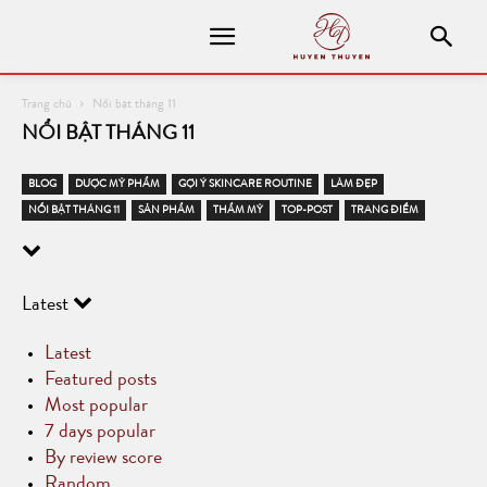
Trang chủ
Nổi bật tháng 11
NỔI BẬT THÁNG 11
BLOG
DƯỢC MỸ PHẨM
GỢI Ý SKINCARE ROUTINE
LÀM ĐẸP
NỔI BẬT THÁNG 11
SẢN PHẨM
THẨM MỸ
TOP-POST
TRANG ĐIỂM
Latest
Latest
Featured posts
Most popular
7 days popular
By review score
Random