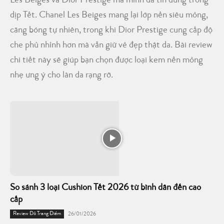
Les Beiges và Dior Prestige mà mình đã tin dùng trong
dịp Tết. Chanel Les Beiges mang lại lớp nền siêu mỏng,
căng bóng tự nhiên, trong khi Dior Prestige cung cấp độ
che phủ nhỉnh hơn mà vẫn giữ vẻ đẹp thật da. Bài review
chi tiết này sẽ giúp bạn chọn được loại kem nền mỏng
nhẹ ưng ý cho làn da rạng rỡ.
So sánh 3 loại Cushion Tết 2026 từ bình dân đến cao
cấp
Review Đồ Trang Điểm
26/01/2026