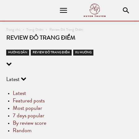
Trang chủ
Trang Điểm
Review Đồ Trang Điểm
REVIEW ĐỒ TRANG ĐIỂM
HƯỚNG DẪN
REVIEW ĐỒ TRANG ĐIỂM
XU HƯỚNG
Latest
Latest
Featured posts
Most popular
7 days popular
By review score
Random