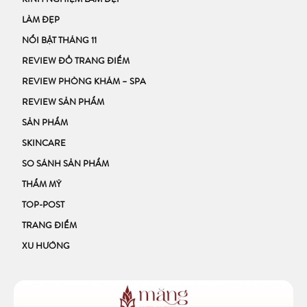
KINH NGHIỆM LÀM ĐẸP
LÀM ĐẸP
NỔI BẬT THÁNG 11
REVIEW ĐỒ TRANG ĐIỂM
REVIEW PHÒNG KHÁM – SPA
REVIEW SẢN PHẨM
SẢN PHẨM
SKINCARE
SO SÁNH SẢN PHẨM
THẨM MỸ
TOP-POST
TRANG ĐIỂM
XU HƯỚNG