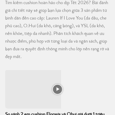
Tìm kiếm cushion hoàn hảo cho dịp Tết 2026? Bài đánh
giá chi tiết này sẽ giúp bạn lựa chọn giữa 3 sản phẩm từ
bình dân đến cao cấp: Lauren If I Love You (da dầu, che
phủ cao), O.Hui (da khô, căng bóng), và YSL (da khô,
nền khỏe, tiệp da nhanh). Phân tích khách quan về ưu
nhược điểm, phù hợp với từng loại da và ngân sách, giúp
bạn đưa ra quyết định thông minh cho lớp nền rạng rỡ và
đẹp mắt.
So sánh 2 em cushion Florasis và Ohui giá dưới 1 triệu