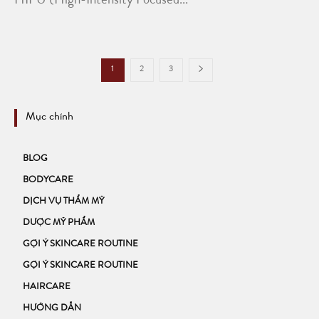
HIFU (High-Intensity Focused...
1
2
3
Mục chính
BLOG
BODYCARE
DỊCH VỤ THẨM MỸ
DƯỢC MỸ PHẨM
GỢI Ý SKINCARE ROUTINE
GỢI Ý SKINCARE ROUTINE
HAIRCARE
HƯỚNG DẪN