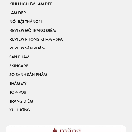
KINH NGHIỆM LÀM ĐẸP
LÀM ĐẸP
NỔI BẬT THÁNG 11
REVIEW ĐỒ TRANG ĐIỂM
REVIEW PHÒNG KHÁM – SPA
REVIEW SẢN PHẨM
SẢN PHẨM
SKINCARE
SO SÁNH SẢN PHẨM
THẨM MỸ
TOP-POST
TRANG ĐIỂM
XU HƯỚNG