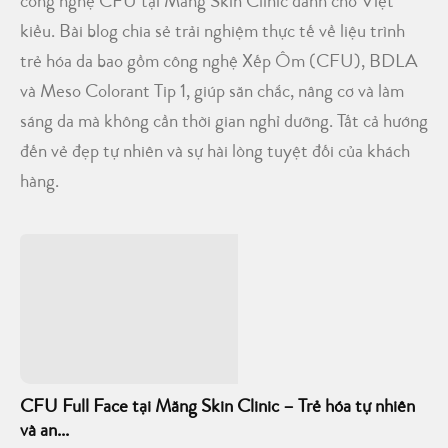
công nghệ CFU tại Mang Skin Clinic dành cho Việt
kiều. Bài blog chia sẻ trải nghiệm thực tế về liệu trình
trẻ hóa da bao gồm công nghệ Xếp Ôm (CFU), BDLA
và Meso Colorant Tip 1, giúp săn chắc, nâng cơ và làm
sáng da mà không cần thời gian nghỉ dưỡng. Tất cả hướng
đến vẻ đẹp tự nhiên và sự hài lòng tuyệt đối của khách
hàng.
CFU Full Face tại Măng Skin Clinic – Trẻ hóa tự nhiên
và an...