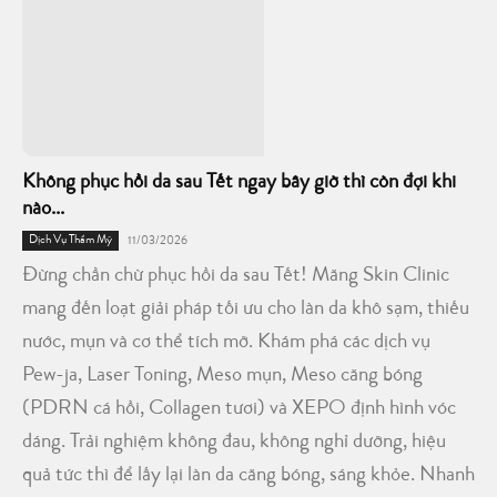
Không phục hồi da sau Tết ngay bây giờ thì còn đợi khi
nào...
Dịch Vụ Thẩm Mỹ
11/03/2026
Đừng chần chừ phục hồi da sau Tết! Măng Skin Clinic
mang đến loạt giải pháp tối ưu cho làn da khô sạm, thiếu
nước, mụn và cơ thể tích mỡ. Khám phá các dịch vụ
Pew-ja, Laser Toning, Meso mụn, Meso căng bóng
(PDRN cá hồi, Collagen tươi) và XEPO định hình vóc
dáng. Trải nghiệm không đau, không nghỉ dưỡng, hiệu
quả tức thì để lấy lại làn da căng bóng, sáng khỏe. Nhanh