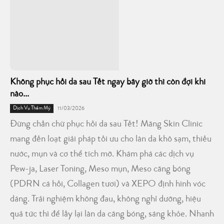
Không phục hồi da sau Tết ngay bây giờ thì còn đợi khi
nào...
Dịch Vụ Thẩm Mỹ
11/03/2026
Đừng chần chừ phục hồi da sau Tết! Măng Skin Clinic
mang đến loạt giải pháp tối ưu cho làn da khô sạm, thiếu
nước, mụn và cơ thể tích mỡ. Khám phá các dịch vụ
Pew-ja, Laser Toning, Meso mụn, Meso căng bóng
(PDRN cá hồi, Collagen tươi) và XEPO định hình vóc
dáng. Trải nghiệm không đau, không nghỉ dưỡng, hiệu
quả tức thì để lấy lại làn da căng bóng, sáng khỏe. Nhanh