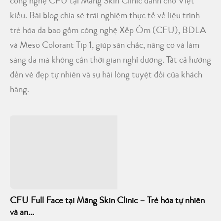
công nghệ CFU tại Mang Skin Clinic dành cho Việt
kiều. Bài blog chia sẻ trải nghiệm thực tế về liệu trình
trẻ hóa da bao gồm công nghệ Xếp Ôm (CFU), BDLA
và Meso Colorant Tip 1, giúp săn chắc, nâng cơ và làm
sáng da mà không cần thời gian nghỉ dưỡng. Tất cả hướng
đến vẻ đẹp tự nhiên và sự hài lòng tuyệt đối của khách
hàng.
CFU Full Face tại Măng Skin Clinic – Trẻ hóa tự nhiên
và an...