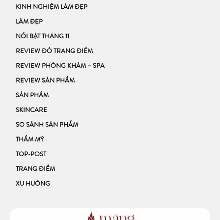
KINH NGHIỆM LÀM ĐẸP
LÀM ĐẸP
NỔI BẬT THÁNG 11
REVIEW ĐỒ TRANG ĐIỂM
REVIEW PHÒNG KHÁM – SPA
REVIEW SẢN PHẨM
SẢN PHẨM
SKINCARE
SO SÁNH SẢN PHẨM
THẨM MỸ
TOP-POST
TRANG ĐIỂM
XU HƯỚNG