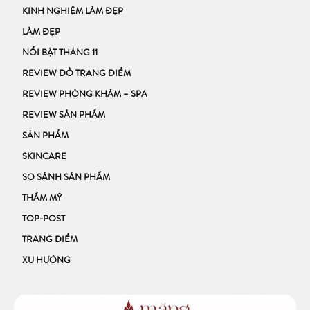
KINH NGHIỆM LÀM ĐẸP
LÀM ĐẸP
NỔI BẬT THÁNG 11
REVIEW ĐỒ TRANG ĐIỂM
REVIEW PHÒNG KHÁM – SPA
REVIEW SẢN PHẨM
SẢN PHẨM
SKINCARE
SO SÁNH SẢN PHẨM
THẨM MỸ
TOP-POST
TRANG ĐIỂM
XU HƯỚNG