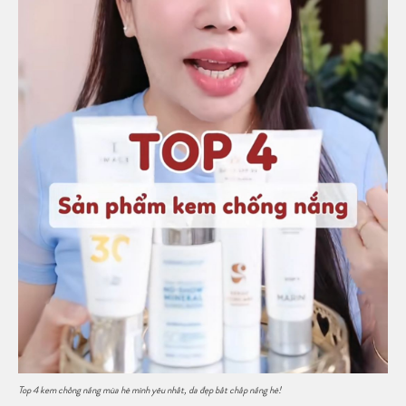
Top 4 kem chống nắng mùa hè mình yêu nhất, da đẹp bất chấp nắng hè!