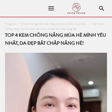
Trang chủ
2 tuần trải nghiệm máy nâng cơ Gemo G20, và cái kết…
Top 4 kem
chống nắng mùa hè mình yêu nhất, da đẹp bất chấp nắng hè!
TOP 4 KEM CHỐNG NẮNG MÙA HÈ MÌNH YÊU
NHẤT, DA ĐẸP BẤT CHẤP NẮNG HÈ!