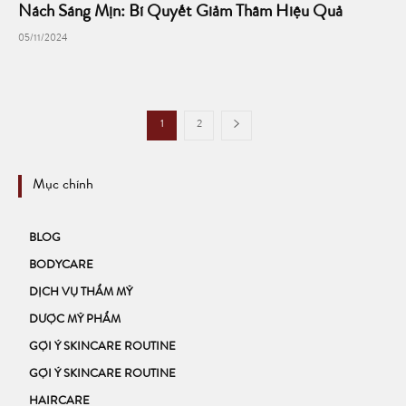
Nách Sáng Mịn: Bí Quyết Giảm Thâm Hiệu Quả
05/11/2024
1
2
Mục chính
BLOG
BODYCARE
DỊCH VỤ THẨM MỸ
DƯỢC MỸ PHẨM
GỢI Ý SKINCARE ROUTINE
GỢI Ý SKINCARE ROUTINE
HAIRCARE