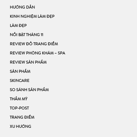
HƯỚNG DẪN
KINH NGHIỆM LÀM ĐẸP
LÀM ĐẸP
NỔI BẬT THÁNG 11
REVIEW ĐỒ TRANG ĐIỂM
REVIEW PHÒNG KHÁM – SPA
REVIEW SẢN PHẨM
SẢN PHẨM
SKINCARE
SO SÁNH SẢN PHẨM
THẨM MỸ
TOP-POST
TRANG ĐIỂM
XU HƯỚNG