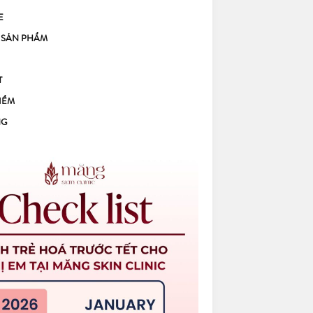
E
 SẢN PHẨM
T
IỂM
NG