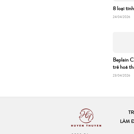
8 loại tin
24/04/2026
Beplain C
trẻ hoá th
23/04/2026
T
LÀM 