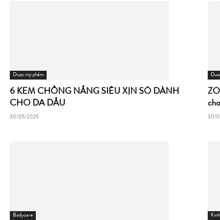
Dược mỹ phẩm
Dượ
6 KEM CHỐNG NẮNG SIÊU XỊN SÒ DÀNH
ZO
CHO DA DẦU
cho.
30/05/2025
30/0
Bodycare
Kin