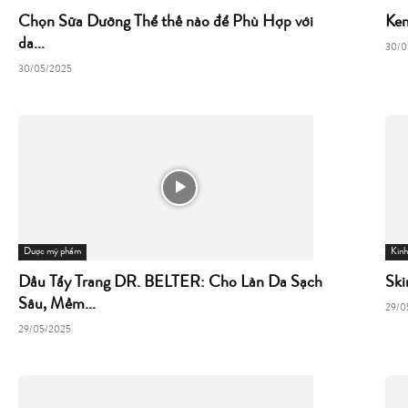
Chọn Sữa Dưỡng Thể thế nào để Phù Hợp với
Kem
da...
30/0
30/05/2025
Dược mỹ phẩm
Kin
Dầu Tẩy Trang DR. BELTER: Cho Làn Da Sạch
Ski
Sâu, Mềm...
29/0
29/05/2025