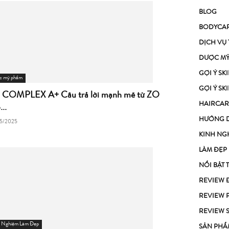
BLOG
BODYCA
DỊCH VỤ
DƯỢC M
GỢI Ý S
c mỹ phẩm
GỢI Ý S
 COMPLEX A+ Câu trả lời mạnh mẽ từ ZO
HAIRCAR
..
HƯỚNG 
5/2025
KINH NG
LÀM ĐẸP
NỔI BẬT 
REVIEW 
REVIEW 
REVIEW 
h Nghiệm Làm Đẹp
SẢN PHẨ