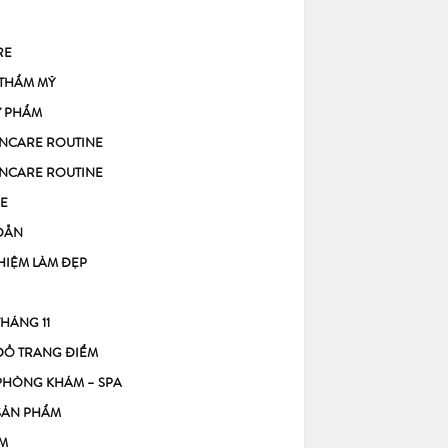
RE
 THẨM MỸ
Ỹ PHẨM
KINCARE ROUTINE
KINCARE ROUTINE
E
DẪN
HIỆM LÀM ĐẸP
THÁNG 11
ĐỒ TRANG ĐIỂM
PHÒNG KHÁM – SPA
SẢN PHẨM
M