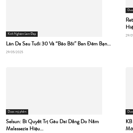
Dượ
Ret
Hi
Kinh Nghiệm Làm Đẹp
29/0
Làn Da Sau Tuổi 30 Và “Bảo Bối” Ban Đêm Bạn...
29/05/2025
Dược mỹ phẩm
Dượ
Selsun: Bí Quyết Trị Gàu Dai Dẳng Do Nấm
KB 
Malassezia Hiệu...
Mờ 