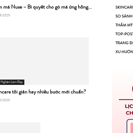
 má Nuse – Bí quyết cho gò má ửng hồng...
SKINCAR
5/2025
SO SÁNH
THẨM MỸ
TOP-POS
TRANG Đ
XU HƯỚ
h Nghiệm Làm Đẹp
ncare tối giản hay nhiều bước mới chuẩn?
5/2025