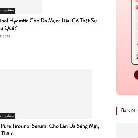
c mỹ phẩm
inol Hyaestic Cho Da Mụn: Liệu Có Thật Sự
ệu Quả?
5/2025
Bài viết
c mỹ phẩm
Pure Tirosinol Serum: Cho Làn Da Sáng Mịn,
Thâm...