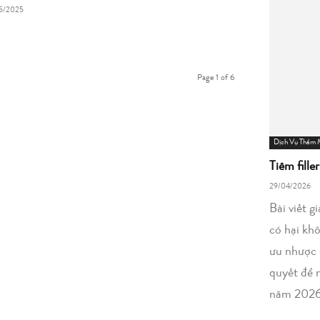
5/2025
Page 1 of 6
Dịch Vụ Thẩm
Tiêm fille
29/04/2026
Bài viết g
có hại kh
ưu nhược 
quyết để 
năm 2026