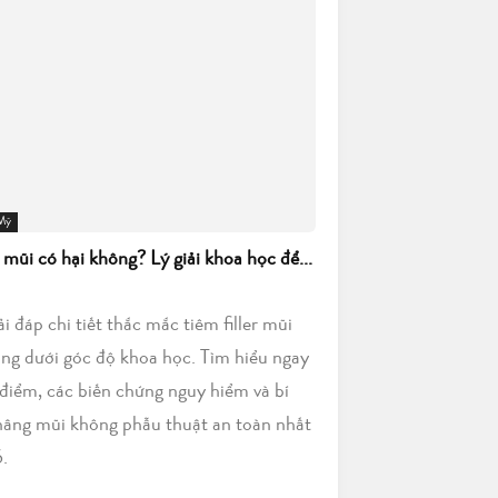
 Mỹ
r mũi có hại không? Lý giải khoa học để...
iải đáp chi tiết thắc mắc tiêm filler mũi
ông dưới góc độ khoa học. Tìm hiểu ngay
điểm, các biến chứng nguy hiểm và bí
nâng mũi không phẫu thuật an toàn nhất
.