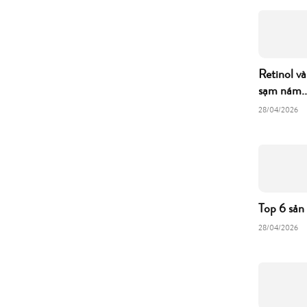
Retinol và
sạm nám..
28/04/2026
Top 6 sản
28/04/2026