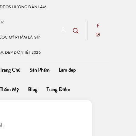
IDEOS HƯỚNG DẪN LÀM
ẸP
ƯỢC MỸ PHẨM LÀ GÌ?
ÀM ĐẸP ĐÓN TẾT 2026
Trang Chủ
Sản Phẩm
Làm đẹp
Thẩm Mỹ
Blog
Trang Điểm
nh