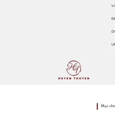
V
Đ
D
L
Mục chí