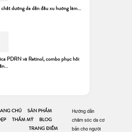
h chất dưỡng da dẫn đầu xu hướng làm...
ica PDRN và Retinol, combo phục hồi
ần...
Hướng dẫn
RANG CHỦ
SẢN PHẨM
chăm sóc da cơ
ĐẸP
THẨM MỸ
BLOG
bản cho người
TRANG ĐIỂM