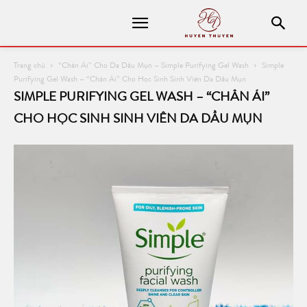
Trang chủ
“Chân Ái” Cho Da Dầu Mụn – Simple Purifying Gel Wash
Simple
Purifying Gel Wash – “Chân Ái” Cho Học Sinh Sinh Viên Da Dầu Mụn
SIMPLE PURIFYING GEL WASH – “CHÂN ÁI”
CHO HỌC SINH SINH VIÊN DA DẦU MỤN