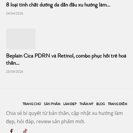
8 loại tinh chất dưỡng da dẫn đầu xu hướng làm...
24/04/2026
Beplain Cica PDRN và Retinol, combo phục hồi trẻ hoá
thần...
23/04/2026
TRANG CHỦ
SẢN PHẨM
LÀM ĐẸP
THẨM MỸ
BLOG
TRANG ĐIỂM
Chia sẻ bí quyết từ bản thân, cập nhật xu hướng làm
đẹp, hỏi đáp, review sản phẩm mới.