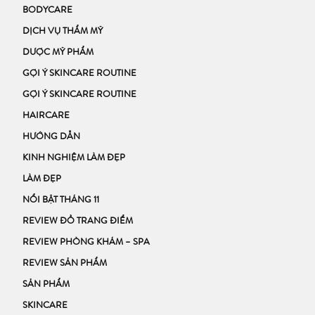
BODYCARE
DỊCH VỤ THẨM MỸ
DƯỢC MỸ PHẨM
GỢI Ý SKINCARE ROUTINE
GỢI Ý SKINCARE ROUTINE
HAIRCARE
HƯỚNG DẪN
KINH NGHIỆM LÀM ĐẸP
LÀM ĐẸP
NỔI BẬT THÁNG 11
REVIEW ĐỒ TRANG ĐIỂM
REVIEW PHÒNG KHÁM – SPA
REVIEW SẢN PHẨM
SẢN PHẨM
SKINCARE