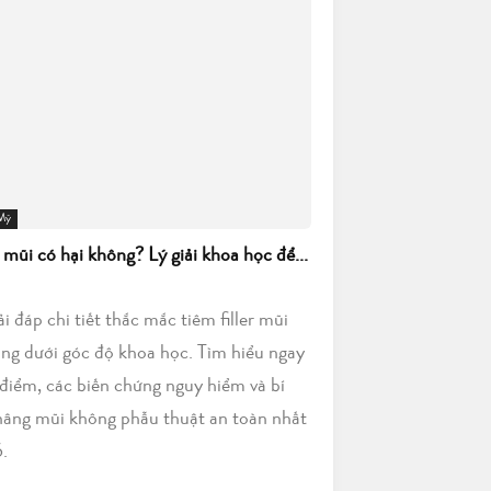
 Mỹ
r mũi có hại không? Lý giải khoa học để...
iải đáp chi tiết thắc mắc tiêm filler mũi
ông dưới góc độ khoa học. Tìm hiểu ngay
điểm, các biến chứng nguy hiểm và bí
nâng mũi không phẫu thuật an toàn nhất
.