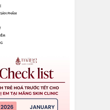
E
 SẢN PHẨM
T
IỂM
NG