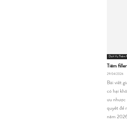
Dịch Vụ Thẩm
Tiêm fille
29/04/2026
Bài viết g
có hại kh
ưu nhược 
quyết để 
năm 2026