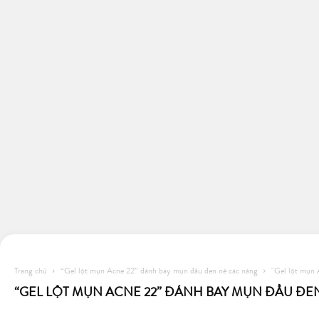
Trang chủ
“Gel lột mụn Acne 22” đánh bay mụn đầu đen nè các nàng
"Gel lột mụn 
“GEL LỘT MỤN ACNE 22” ĐÁNH BAY MỤN ĐẦU ĐE