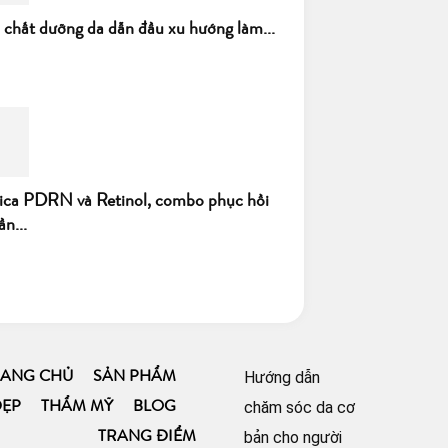
h chất dưỡng da dẫn đầu xu hướng làm...
ica PDRN và Retinol, combo phục hồi
ần...
Hướng dẫn
RANG CHỦ
SẢN PHẨM
chăm sóc da cơ
ĐẸP
THẨM MỸ
BLOG
bản cho người
TRANG ĐIỂM