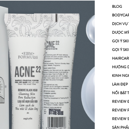
BLOG
BODYCA
DỊCH VỤ
DƯỢC M
GỢI Ý S
GỢI Ý S
HAIRCAR
HƯỚNG 
KINH NG
LÀM ĐẸP
NỔI BẬT 
REVIEW 
REVIEW 
REVIEW 
SẢN PHẨ