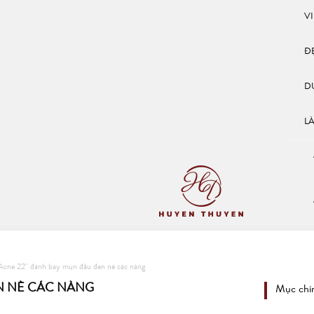
V
Đ
D
L
Acne 22" đánh bay mụn đầu đen nè các nàng
N NÈ CÁC NÀNG
Mục chí