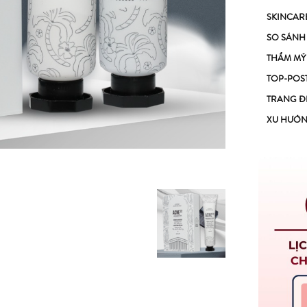
SKINCAR
SO SÁNH
THẨM MỸ
TOP-POS
TRANG Đ
XU HƯỚ