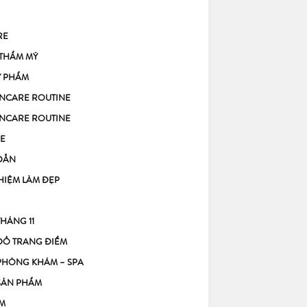
RE
 THẨM MỸ
Ỹ PHẨM
KINCARE ROUTINE
KINCARE ROUTINE
E
DẪN
HIỆM LÀM ĐẸP
THÁNG 11
ĐỒ TRANG ĐIỂM
PHÒNG KHÁM – SPA
SẢN PHẨM
M