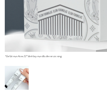
“Gel lột mụn Acne 22” đánh bay mụn đầu đen nè các nàng