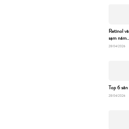
Retinol và
sạm nám..
28/04/2026
Top 6 sản
28/04/2026