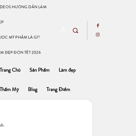
IDEOS HƯỚNG DẪN LÀM
ẸP
ƯỢC MỸ PHẨM LÀ GÌ?
ÀM ĐẸP ĐÓN TẾT 2026
Trang Chủ
Sản Phẩm
Làm đẹp
Thẩm Mỹ
Blog
Trang Điểm
nh