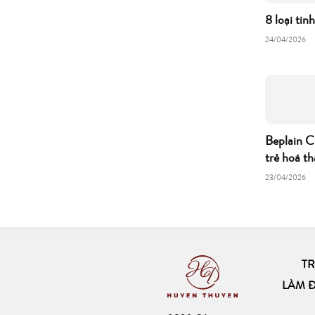
8 loại tin
24/04/2026
Beplain C
trẻ hoá th
23/04/2026
T
LÀM 