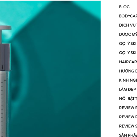
BLOG
BODYCA
DỊCH VỤ
DƯỢC M
GỢI Ý S
GỢI Ý S
HAIRCAR
HƯỚNG 
KINH NG
LÀM ĐẸP
NỔI BẬT 
REVIEW 
REVIEW 
REVIEW 
SẢN PHẨ