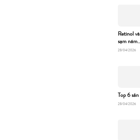
Retinol và
sạm nám..
28/04/2026
Top 6 sản
28/04/2026