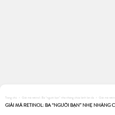
Trang chủ
Giải mã retinol: Ba “người bạn” nhẹ nhàng chữa lành làn da
Giải mã retin
GIẢI MÃ RETINOL: BA “NGƯỜI BẠN” NHẸ NHÀNG 