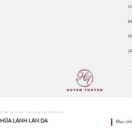
V
Đ
D
L
ol: Ba "người bạn" nhẹ nhàng chữa lành làn da
CHỮA LÀNH LÀN DA
Mục chí