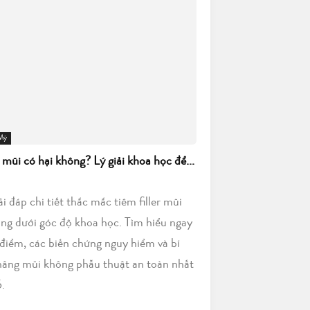
 Mỹ
r mũi có hại không? Lý giải khoa học để...
iải đáp chi tiết thắc mắc tiêm filler mũi
ông dưới góc độ khoa học. Tìm hiểu ngay
điểm, các biến chứng nguy hiểm và bí
nâng mũi không phẫu thuật an toàn nhất
.