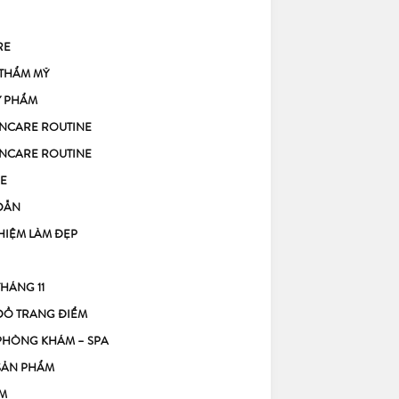
RE
 THẨM MỸ
Ỹ PHẨM
KINCARE ROUTINE
KINCARE ROUTINE
E
DẪN
HIỆM LÀM ĐẸP
THÁNG 11
ĐỒ TRANG ĐIỂM
PHÒNG KHÁM – SPA
SẢN PHẨM
M