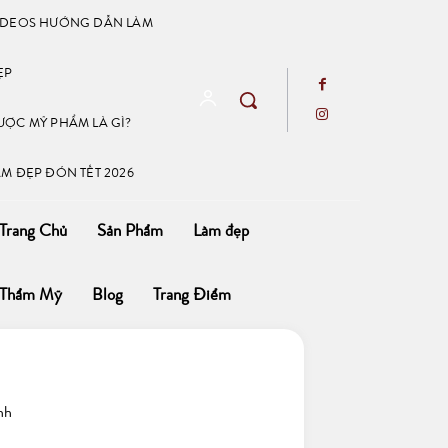
IDEOS HƯỚNG DẪN LÀM
ẸP
ƯỢC MỸ PHẨM LÀ GÌ?
ÀM ĐẸP ĐÓN TẾT 2026
Trang Chủ
Sản Phẩm
Làm đẹp
Thẩm Mỹ
Blog
Trang Điểm
nh