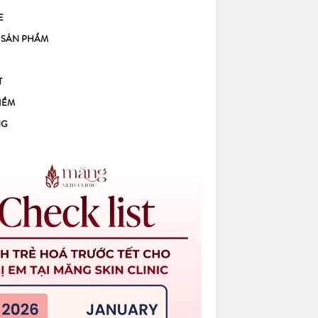
E
 SẢN PHẨM
T
IỂM
NG