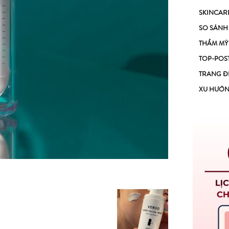
SKINCAR
SO SÁNH
THẨM MỸ
TOP-POS
TRANG Đ
XU HƯỚ