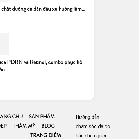
h chất dưỡng da dẫn đầu xu hướng làm...
ica PDRN và Retinol, combo phục hồi
ần...
Hướng dẫn
RANG CHỦ
SẢN PHẨM
chăm sóc da cơ
ĐẸP
THẨM MỸ
BLOG
bản cho người
TRANG ĐIỂM