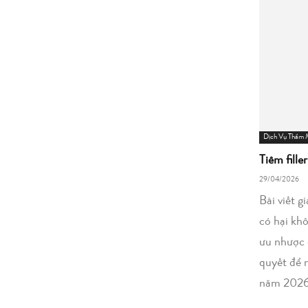
Dịch Vụ Thẩm
Tiêm fille
29/04/2026
Bài viết g
có hại kh
ưu nhược 
quyết để 
năm 2026