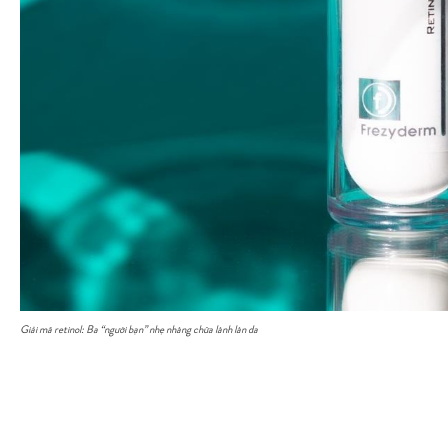
Giải mã retinol: Ba “người bạn” nhẹ nhàng chữa lành làn da