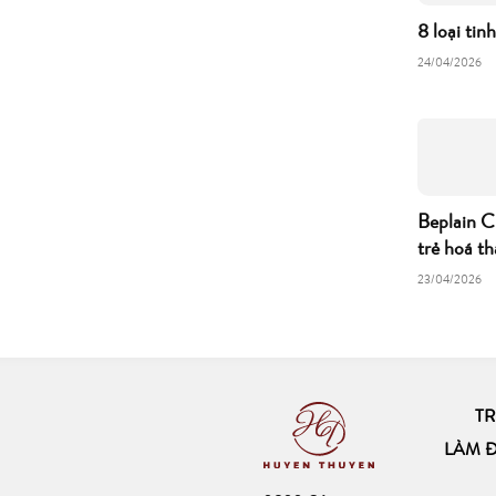
8 loại tin
24/04/2026
Beplain C
trẻ hoá th
23/04/2026
T
LÀM 