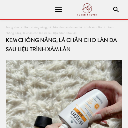
Trang chủ
Kem chống nắng, lá chắn cho làn da sau liệu trình xâm lấn
Kem
chống nắng, lá chắn cho làn da sau liệu trình xâm lấn
KEM CHỐNG NẮNG, LÁ CHẮN CHO LÀN DA
SAU LIỆU TRÌNH XÂM LẤN