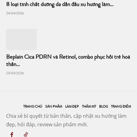
8 loại tinh chất dưỡng da dẫn đầu xu hướng làm...
24/04/2026
Beplain Cica PDRN và Retinol, combo phục hồi trẻ hoá
thần...
23/04/2026
TRANG CHỦ
SẢN PHẨM
LÀM ĐẸP
THẨM MỸ
BLOG
TRANG ĐIỂM
Chia sẻ bí quyết từ bản thân, cập nhật xu hướng làm
đẹp, hỏi đáp, review sản phẩm mới.