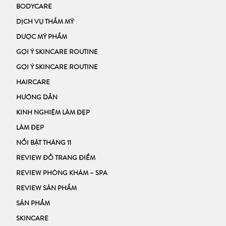
BODYCARE
DỊCH VỤ THẨM MỸ
DƯỢC MỸ PHẨM
GỢI Ý SKINCARE ROUTINE
GỢI Ý SKINCARE ROUTINE
HAIRCARE
HƯỚNG DẪN
KINH NGHIỆM LÀM ĐẸP
LÀM ĐẸP
NỔI BẬT THÁNG 11
REVIEW ĐỒ TRANG ĐIỂM
REVIEW PHÒNG KHÁM – SPA
REVIEW SẢN PHẨM
SẢN PHẨM
SKINCARE