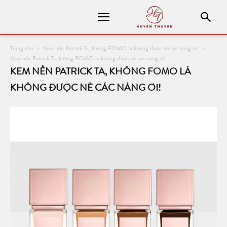
Trang chủ
Kem nền Patrick Ta, không FOMO là không được nè các nàng ơi!
Kem nền Patrick Ta, không FOMO là không được nè các nàng ơi!
KEM NỀN PATRICK TA, KHÔNG FOMO LÀ
KHÔNG ĐƯỢC NÈ CÁC NÀNG ƠI!