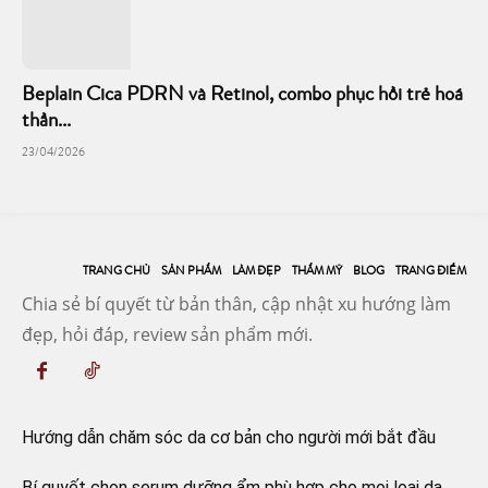
Beplain Cica PDRN và Retinol, combo phục hồi trẻ hoá
thần...
23/04/2026
TRANG CHỦ
SẢN PHẨM
LÀM ĐẸP
THẨM MỸ
BLOG
TRANG ĐIỂM
Chia sẻ bí quyết từ bản thân, cập nhật xu hướng làm
đẹp, hỏi đáp, review sản phẩm mới.
Hướng dẫn chăm sóc da cơ bản cho người mới bắt đầu
Bí quyết chọn serum dưỡng ẩm phù hợp cho mọi loại da