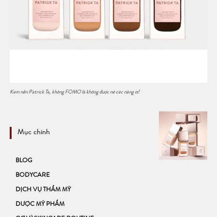
Kem nền Patrick Ta, không FOMO là không được nè các nàng ơi!
Mục chính
BLOG
BODYCARE
DỊCH VỤ THẨM MỸ
DƯỢC MỸ PHẨM