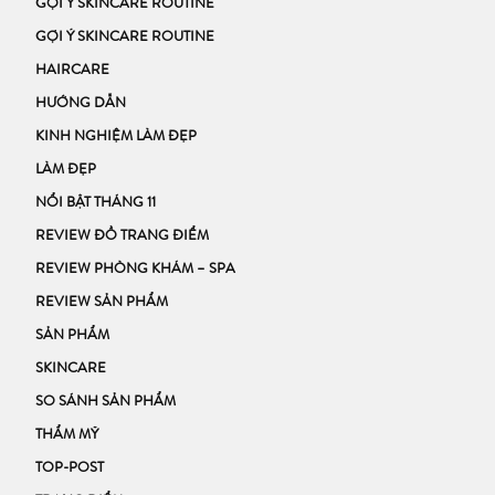
GỢI Ý SKINCARE ROUTINE
GỢI Ý SKINCARE ROUTINE
HAIRCARE
HƯỚNG DẪN
KINH NGHIỆM LÀM ĐẸP
LÀM ĐẸP
NỔI BẬT THÁNG 11
REVIEW ĐỒ TRANG ĐIỂM
REVIEW PHÒNG KHÁM – SPA
REVIEW SẢN PHẨM
SẢN PHẨM
SKINCARE
SO SÁNH SẢN PHẨM
THẨM MỸ
TOP-POST