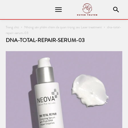
Trang chủ
Những sản phẩm chăm da quan trọng sau Laser treatment
dna-total-
repair-serum-03
DNA-TOTAL-REPAIR-SERUM-03