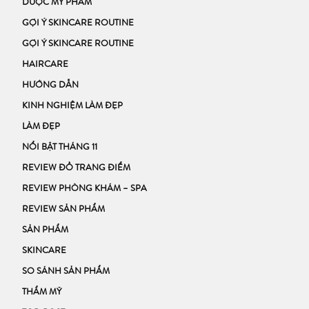
DƯỢC MỸ PHẨM
GỢI Ý SKINCARE ROUTINE
GỢI Ý SKINCARE ROUTINE
HAIRCARE
HƯỚNG DẪN
KINH NGHIỆM LÀM ĐẸP
LÀM ĐẸP
NỔI BẬT THÁNG 11
REVIEW ĐỒ TRANG ĐIỂM
REVIEW PHÒNG KHÁM – SPA
REVIEW SẢN PHẨM
SẢN PHẨM
SKINCARE
SO SÁNH SẢN PHẨM
THẨM MỸ