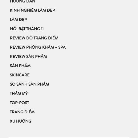
HƯỚNG DẪN
KINH NGHIỆM LÀM ĐẸP
LÀM ĐẸP
NỔI BẬT THÁNG 11
REVIEW ĐỒ TRANG ĐIỂM
REVIEW PHÒNG KHÁM – SPA
REVIEW SẢN PHẨM
SẢN PHẨM
SKINCARE
SO SÁNH SẢN PHẨM
THẨM MỸ
TOP-POST
TRANG ĐIỂM
XU HƯỚNG