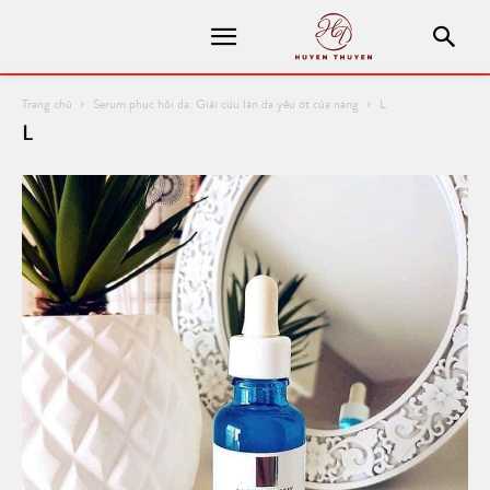
Trang chủ
Serum phục hồi da: Giải cứu làn da yếu ớt của nàng
L
L