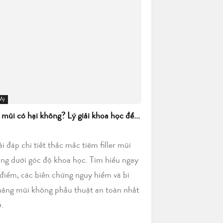
 Mỹ
r mũi có hại không? Lý giải khoa học để...
iải đáp chi tiết thắc mắc tiêm filler mũi
ông dưới góc độ khoa học. Tìm hiểu ngay
điểm, các biến chứng nguy hiểm và bí
nâng mũi không phẫu thuật an toàn nhất
.