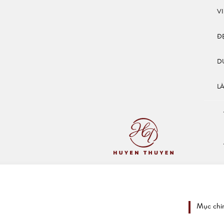
V
Đ
D
L
Mục chí