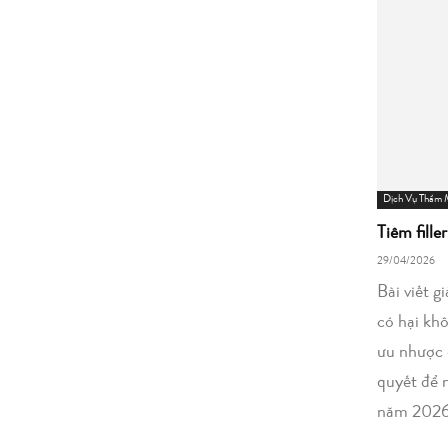
Dịch Vụ Thẩm
Tiêm fille
29/04/2026
Bài viết g
có hại kh
ưu nhược 
quyết để 
năm 2026