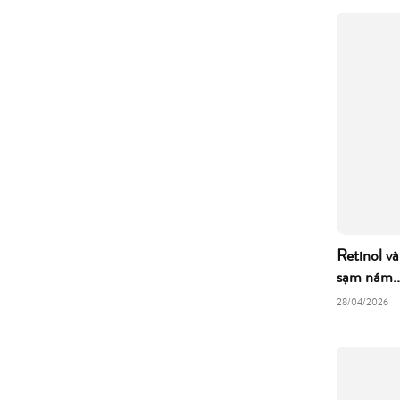
Retinol và
sạm nám..
28/04/2026