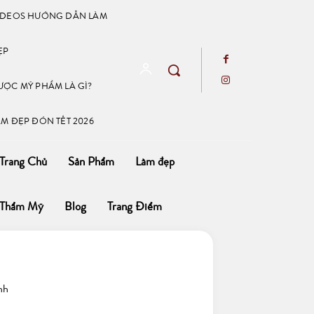
IDEOS HƯỚNG DẪN LÀM
ẸP
ƯỢC MỸ PHẨM LÀ GÌ?
ÀM ĐẸP ĐÓN TẾT 2026
Trang Chủ
Sản Phẩm
Làm đẹp
Thẩm Mỹ
Blog
Trang Điểm
nh