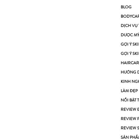
BLOG
BODYCA
DỊCH VỤ
DƯỢC M
GỢI Ý S
GỢI Ý S
HAIRCAR
HƯỚNG 
KINH NG
LÀM ĐẸP
NỔI BẬT 
REVIEW 
REVIEW 
REVIEW 
SẢN PHẨ