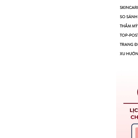
SKINCAR
SO SÁNH
THẨM MỸ
TOP-POS
TRANG Đ
XU HƯỚ