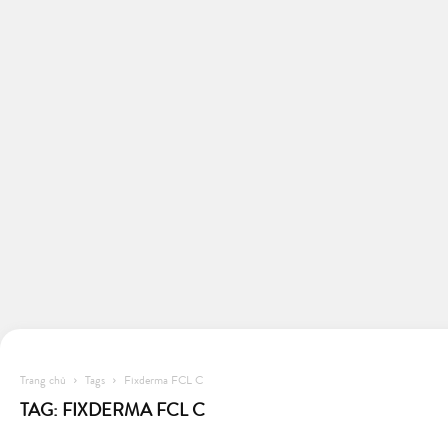
Trang chủ
Tags
Fixderma FCL C
TAG: FIXDERMA FCL C