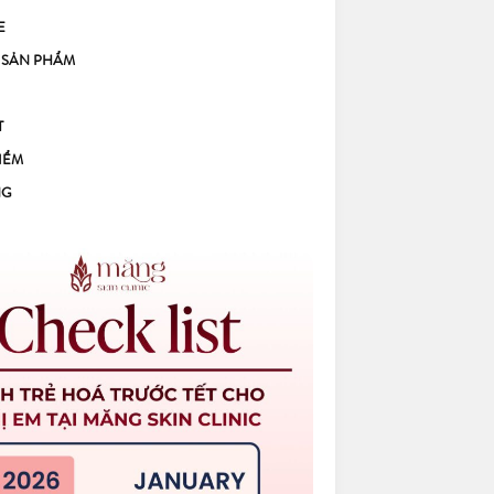
E
 SẢN PHẨM
T
IỂM
NG