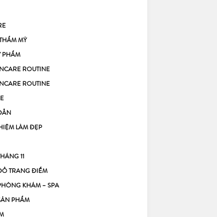
RE
 THẨM MỸ
Ỹ PHẨM
KINCARE ROUTINE
KINCARE ROUTINE
E
DẪN
HIỆM LÀM ĐẸP
THÁNG 11
ĐỒ TRANG ĐIỂM
PHÒNG KHÁM – SPA
SẢN PHẨM
M