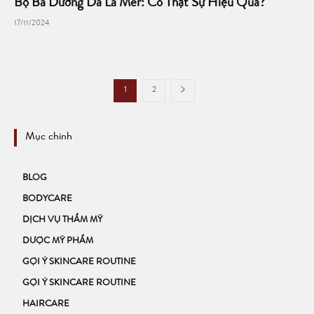
Bộ Ba Dưỡng Da La Mer: Có Thật Sự Hiệu Quả?
17/11/2024
1
2
Mục chính
BLOG
BODYCARE
DỊCH VỤ THẨM MỸ
DƯỢC MỸ PHẨM
GỢI Ý SKINCARE ROUTINE
GỢI Ý SKINCARE ROUTINE
HAIRCARE