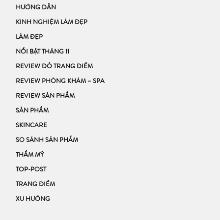
HƯỚNG DẪN
KINH NGHIỆM LÀM ĐẸP
LÀM ĐẸP
NỔI BẬT THÁNG 11
REVIEW ĐỒ TRANG ĐIỂM
REVIEW PHÒNG KHÁM – SPA
REVIEW SẢN PHẨM
SẢN PHẨM
SKINCARE
SO SÁNH SẢN PHẨM
THẨM MỸ
TOP-POST
TRANG ĐIỂM
XU HƯỚNG