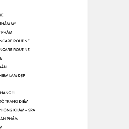
RE
 THẨM MỸ
Ỹ PHẨM
KINCARE ROUTINE
KINCARE ROUTINE
E
DẪN
HIỆM LÀM ĐẸP
THÁNG 11
ĐỒ TRANG ĐIỂM
PHÒNG KHÁM – SPA
SẢN PHẨM
M