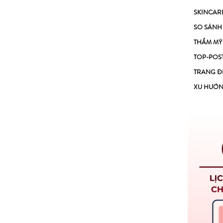
SKINCAR
SO SÁNH
THẨM MỸ
TOP-POS
TRANG Đ
XU HƯỚ