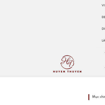
V
Đ
D
L
Mục chí