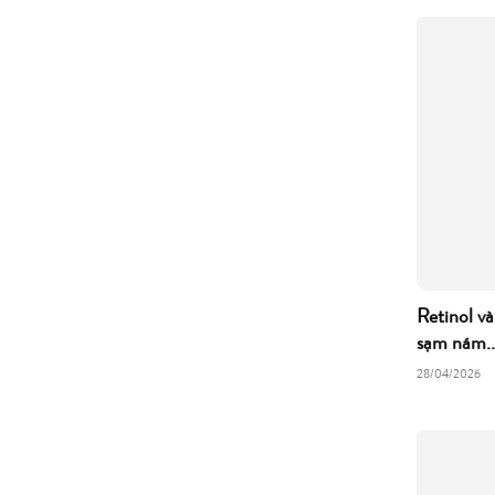
Retinol và
sạm nám..
28/04/2026