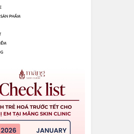
E
 SẢN PHẨM
T
IỂM
NG