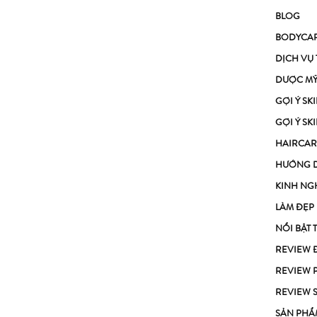
BLOG
BODYCA
DỊCH VỤ
DƯỢC M
GỢI Ý S
GỢI Ý S
HAIRCAR
HƯỚNG 
KINH NG
LÀM ĐẸP
NỔI BẬT 
REVIEW 
REVIEW 
REVIEW 
SẢN PHẨ