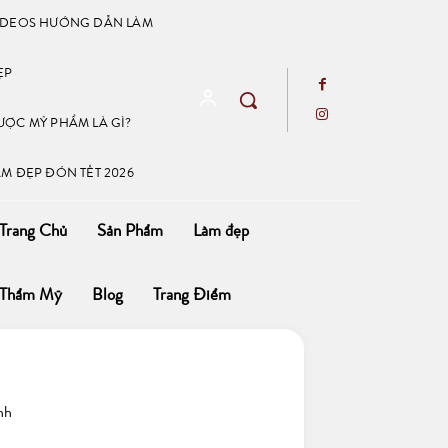
IDEOS HƯỚNG DẪN LÀM
ẸP
ƯỢC MỸ PHẨM LÀ GÌ?
ÀM ĐẸP ĐÓN TẾT 2026
Trang Chủ
Sản Phẩm
Làm đẹp
Thẩm Mỹ
Blog
Trang Điểm
nh