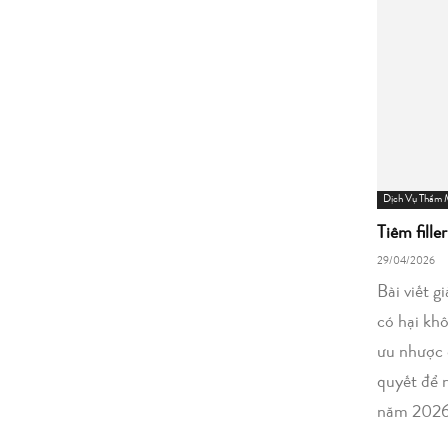
Dịch Vụ Thẩm
Tiêm fille
29/04/2026
Bài viết g
có hại kh
ưu nhược 
quyết để 
năm 2026