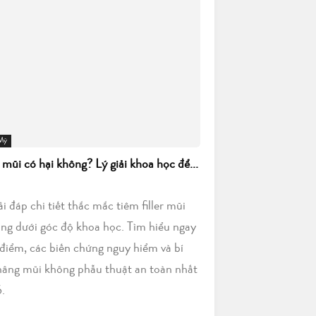
 Mỹ
r mũi có hại không? Lý giải khoa học để...
iải đáp chi tiết thắc mắc tiêm filler mũi
ông dưới góc độ khoa học. Tìm hiểu ngay
điểm, các biến chứng nguy hiểm và bí
nâng mũi không phẫu thuật an toàn nhất
.