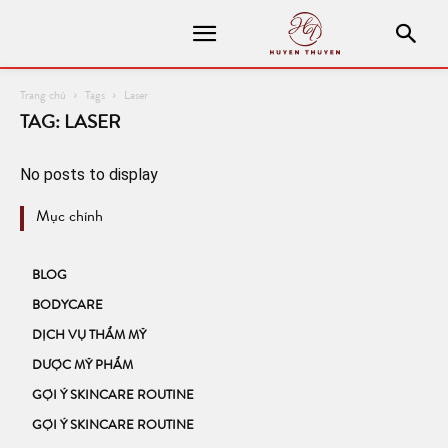
Trang chủ
Tags
Laser
TAG: LASER
No posts to display
Mục chính
BLOG
BODYCARE
DỊCH VỤ THẨM MỸ
DƯỢC MỸ PHẨM
GỢI Ý SKINCARE ROUTINE
GỢI Ý SKINCARE ROUTINE