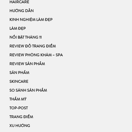
HAIRCARE
HƯỚNG DẪN
KINH NGHIỆM LÀM ĐẸP
LÀM ĐẸP
NỔI BẬT THÁNG 11
REVIEW ĐỒ TRANG ĐIỂM
REVIEW PHÒNG KHÁM – SPA
REVIEW SẢN PHẨM
SẢN PHẨM
SKINCARE
SO SÁNH SẢN PHẨM
THẨM MỸ
TOP-POST
TRANG ĐIỂM
XU HƯỚNG