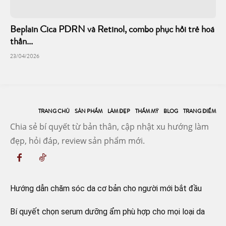
Beplain Cica PDRN và Retinol, combo phục hồi trẻ hoá
thần...
23/04/2026
TRANG CHỦ
SẢN PHẨM
LÀM ĐẸP
THẨM MỸ
BLOG
TRANG ĐIỂM
Chia sẻ bí quyết từ bản thân, cập nhật xu hướng làm
đẹp, hỏi đáp, review sản phẩm mới.
Hướng dẫn chăm sóc da cơ bản cho người mới bắt đầu
Bí quyết chọn serum dưỡng ẩm phù hợp cho mọi loại da