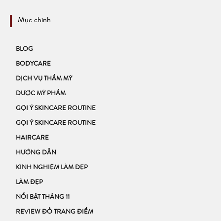
Mục chính
BLOG
BODYCARE
DỊCH VỤ THẨM MỸ
DƯỢC MỸ PHẨM
GỢI Ý SKINCARE ROUTINE
GỢI Ý SKINCARE ROUTINE
HAIRCARE
HƯỚNG DẪN
KINH NGHIỆM LÀM ĐẸP
LÀM ĐẸP
NỔI BẬT THÁNG 11
REVIEW ĐỒ TRANG ĐIỂM