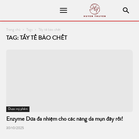
Trang chủ
Tags
Tẩy tế bào chết
TAG: TẨY TẾ BÀO CHẾT
Dược mỹ phẩm
Enzyme Dứa đa nhiệm cho các nàng da mụn đây rồi!
30/10/2025