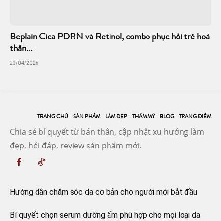
Beplain Cica PDRN và Retinol, combo phục hồi trẻ hoá
thần...
23/04/2026
TRANG CHỦ
SẢN PHẨM
LÀM ĐẸP
THẨM MỸ
BLOG
TRANG ĐIỂM
Chia sẻ bí quyết từ bản thân, cập nhật xu hướng làm
đẹp, hỏi đáp, review sản phẩm mới.
Hướng dẫn chăm sóc da cơ bản cho người mới bắt đầu
Bí quyết chọn serum dưỡng ẩm phù hợp cho mọi loại da