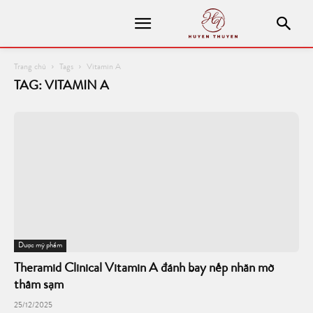
Trang chủ
Tags
Vitamin A
TAG: VITAMIN A
Dược mỹ phẩm
Theramid Clinical Vitamin A đánh bay nếp nhăn mờ
thâm sạm
25/12/2025