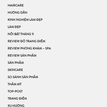
HAIRCARE
HƯỚNG DẪN
KINH NGHIỆM LÀM ĐẸP
LÀM ĐẸP
NỔI BẬT THÁNG 11
REVIEW ĐỒ TRANG ĐIỂM
REVIEW PHÒNG KHÁM – SPA
REVIEW SẢN PHẨM
SẢN PHẨM
SKINCARE
SO SÁNH SẢN PHẨM
THẨM MỸ
TOP-POST
TRANG ĐIỂM
XU HƯỚNG