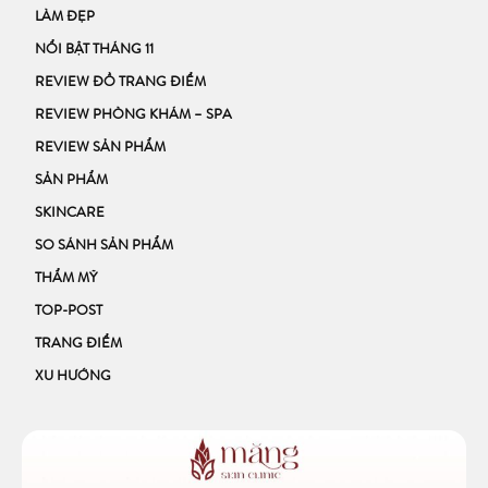
LÀM ĐẸP
NỔI BẬT THÁNG 11
REVIEW ĐỒ TRANG ĐIỂM
REVIEW PHÒNG KHÁM – SPA
REVIEW SẢN PHẨM
SẢN PHẨM
SKINCARE
SO SÁNH SẢN PHẨM
THẨM MỸ
TOP-POST
TRANG ĐIỂM
XU HƯỚNG