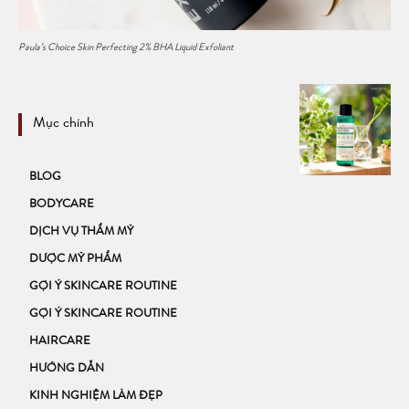
Paula’s Choice Skin Perfecting 2% BHA Liquid Exfoliant
Mục chính
BLOG
BODYCARE
DỊCH VỤ THẨM MỸ
DƯỢC MỸ PHẨM
GỢI Ý SKINCARE ROUTINE
GỢI Ý SKINCARE ROUTINE
HAIRCARE
HƯỚNG DẪN
KINH NGHIỆM LÀM ĐẸP