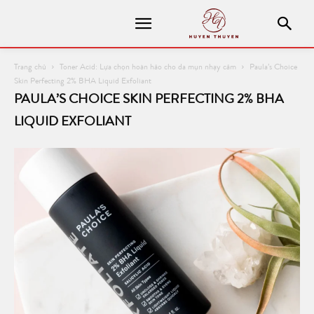
Trang chủ
Toner Acid: Lựa chọn hoàn hảo cho da mụn nhạy cảm
Paula’s Choice
Skin Perfecting 2% BHA Liquid Exfoliant
PAULA’S CHOICE SKIN PERFECTING 2% BHA
LIQUID EXFOLIANT