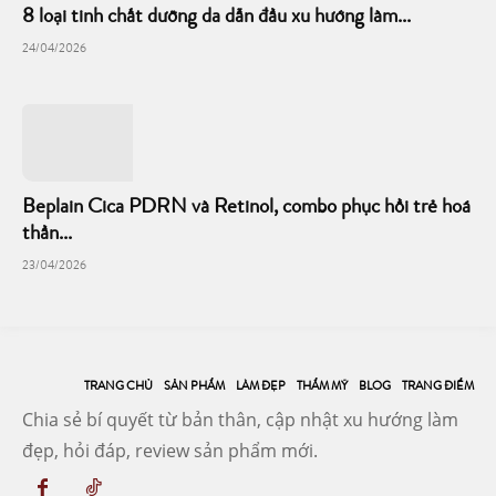
8 loại tinh chất dưỡng da dẫn đầu xu hướng làm...
24/04/2026
Beplain Cica PDRN và Retinol, combo phục hồi trẻ hoá
thần...
23/04/2026
TRANG CHỦ
SẢN PHẨM
LÀM ĐẸP
THẨM MỸ
BLOG
TRANG ĐIỂM
Chia sẻ bí quyết từ bản thân, cập nhật xu hướng làm
đẹp, hỏi đáp, review sản phẩm mới.