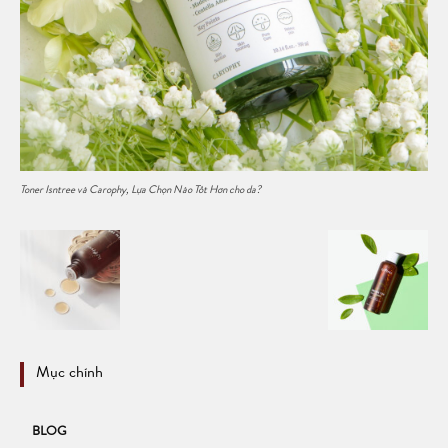
Toner Isntree và Carophy, Lựa Chọn Nào Tốt Hơn cho da?
Mục chính
BLOG