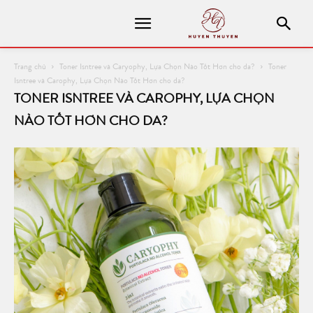
Trang chủ
Toner Isntree và Caryophy, Lựa Chọn Nào Tốt Hơn cho da?
Toner
Isntree và Carophy, Lựa Chọn Nào Tốt Hơn cho da?
TONER ISNTREE VÀ CAROPHY, LỰA CHỌN
NÀO TỐT HƠN CHO DA?