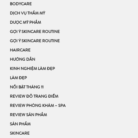
BODYCARE
DỊCH VỤ THẨM MỸ
DƯỢC MỸ PHẨM
GỢI Ý SKINCARE ROUTINE
GỢI Ý SKINCARE ROUTINE
HAIRCARE
HƯỚNG DẪN
KINH NGHIỆM LÀM ĐẸP
LÀM ĐẸP
NỔI BẬT THÁNG 11
REVIEW ĐỒ TRANG ĐIỂM
REVIEW PHÒNG KHÁM – SPA
REVIEW SẢN PHẨM
SẢN PHẨM
SKINCARE