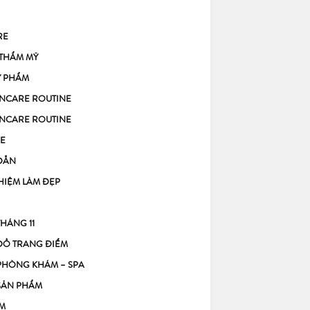
RE
 THẨM MỸ
Ỹ PHẨM
KINCARE ROUTINE
KINCARE ROUTINE
E
DẪN
HIỆM LÀM ĐẸP
THÁNG 11
ĐỒ TRANG ĐIỂM
PHÒNG KHÁM – SPA
SẢN PHẨM
M