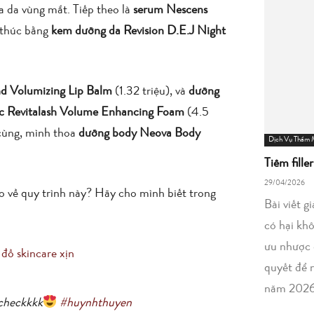
óa da vùng mắt. Tiếp theo là
serum Nescens
t thúc bằng
kem dưỡng da Revision D.E.J Night
nd Volumizing Lip Balm
(1.32 triệu), và
dưỡng
óc Revitalash Volume Enhancing Foam
(4.5
cùng, mình thoa
dưỡng body Neova Body
Dịch Vụ Thẩm
Tiêm fille
29/04/2026
ao về quy trình này? Hãy cho mình biết trong
Bài viết g
có hại kh
ưu nhược 
 đồ skincare xịn
quyết để 
năm 2026
 checkkkk
#huynhthuyen