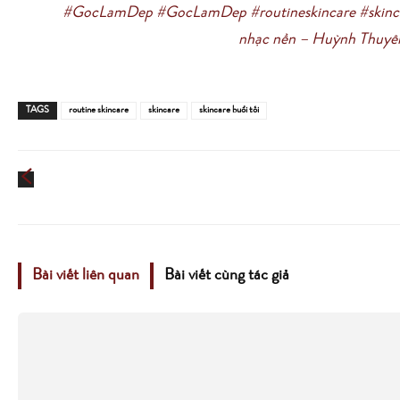
#GocLamDep
#GocLamDep
#routineskincare
#skin
nhạc nền – Huỳnh Thuyê
TAGS
routine skincare
skincare
skincare buổi tối
Bài viết liên quan
Bài viết cùng tác giả