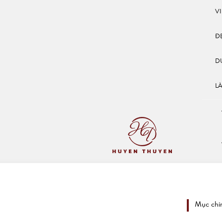
V
Đ
D
L
Mục chí