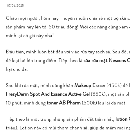
07/06/2025
Chào mọi người, hôm nay Thuyên muốn chia sẻ một bộ skincare
sản phẩm này lên tới 50 triệu đồng! Mời các nàng cùng xem cli
mình lại có giá này nha!
Đầu tiên, mình luôn bắt đầu với việc rửa tay sạch sẽ. Sau đó
để loại bỏ lớp trang điểm. Tiếp theo là
sữa rửa mặt Nescens C
hại cho da.
Sau khi rửa mặt, mình dùng khăn
Makeup Eraser
(450k) để l
FrezyDerm Spot And Essence Active Gel
(660k), một sản ph
10 phút, mình dùng
toner AB Pharm
(500k) lau lại da mặt.
Tiếp theo là một trong những sản phẩm đắt tiền nhất,
lotion
triệu). Lotion này có mùi thơm chanh sả, giúp da mềm mại nga