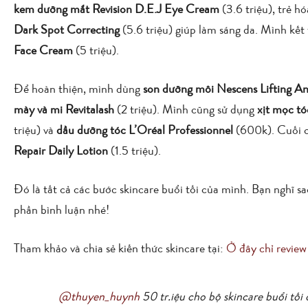
kem dưỡng mắt Revision D.E.J Eye Cream
(3.6 triệu), trẻ h
Dark Spot Correcting
(5.6 triệu) giúp làm sáng da. Mình kế
Face Cream
(5 triệu).
Để hoàn thiện, mình dùng
son dưỡng môi Nescens Lifting A
mày và mi Revitalash
(2 triệu). Mình cũng sử dụng
xịt mọc t
triệu) và
dầu dưỡng tóc L’Oréal Professionnel
(600k). Cuối 
Repair Daily Lotion
(1.5 triệu).
Đó là tất cả các bước skincare buổi tối của mình. Bạn nghĩ s
phần bình luận nhé!
Tham khảo và chia sẻ kiến thức skincare tại:
Ở đây chỉ review
@thuyen_huynh
50 tr.iệu cho bộ skincare buổi tối