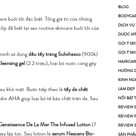
BLOG
BODYCA
 buổi tối đặc biệt. Tổng giá trị của những
DỊCH VỤ
p để biết tại sao routine skincare buổi tối của
DƯỢC M
GỢI Ý S
GỢI Ý S
, mình sử dụng
dầu tẩy trang Sulwhasoo
(900k)
HAIRCAR
leansing gel
(2.2 triệu), loại bỏ nước cứng gây
HƯỚNG 
KINH NG
au khô mặt. Bước tiếp theo là
tẩy da chết
LÀM ĐẸP
ẩm AHA giúp loại bỏ tế bào chết trên da. Sau
NỔI BẬT 
REVIEW 
REVIEW 
 Genaissance De La Mer The Infused Lotion
(7
REVIEW 
y lập tức. Sau lotion là
serum Nescens Bio-
SẢN PHẨ