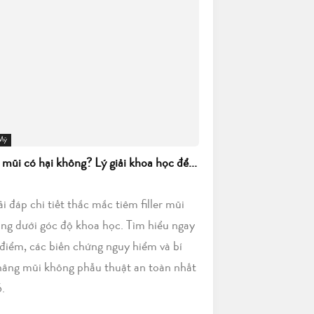
 Mỹ
r mũi có hại không? Lý giải khoa học để...
iải đáp chi tiết thắc mắc tiêm filler mũi
ông dưới góc độ khoa học. Tìm hiểu ngay
điểm, các biến chứng nguy hiểm và bí
nâng mũi không phẫu thuật an toàn nhất
.