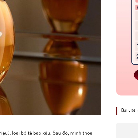
Bài viết
riệu), loại bỏ tế bào xấu. Sau đó, mình thoa