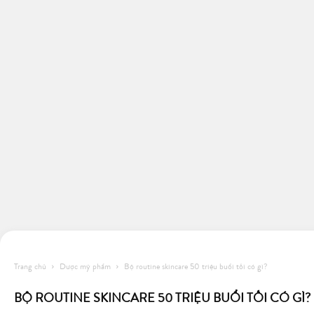
Trang chủ
Dược mỹ phẩm
Bộ routine skincare 50 triệu buổi tối có gì?
BỘ ROUTINE SKINCARE 50 TRIỆU BUỔI TỐI CÓ GÌ?