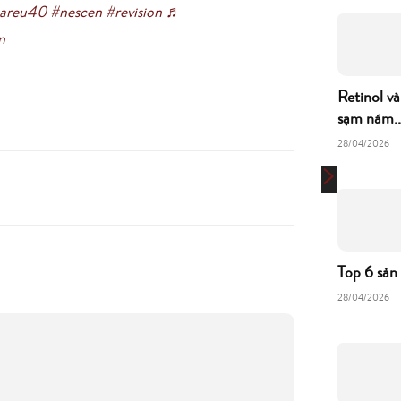
careu40
#nescen
#revision
♬
n
Retinol và
sạm nám..
28/04/2026
Top 6 sản
28/04/2026