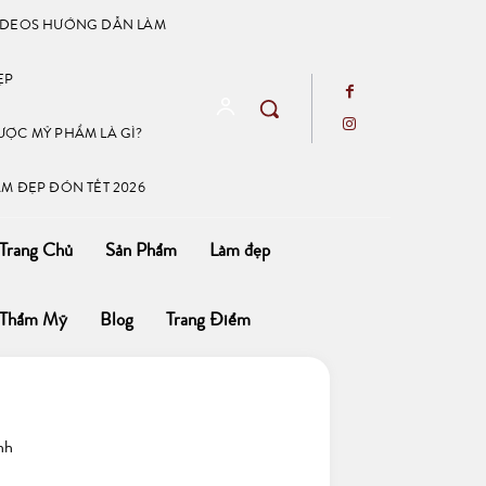
IDEOS HƯỚNG DẪN LÀM
ẸP
ƯỢC MỸ PHẨM LÀ GÌ?
ÀM ĐẸP ĐÓN TẾT 2026
Trang Chủ
Sản Phẩm
Làm đẹp
Thẩm Mỹ
Blog
Trang Điểm
nh