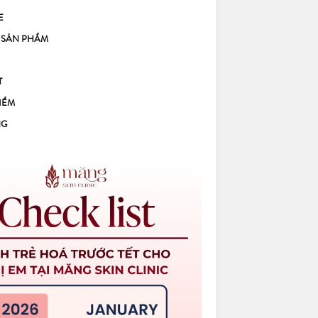
E
 SẢN PHẨM
T
IỂM
NG