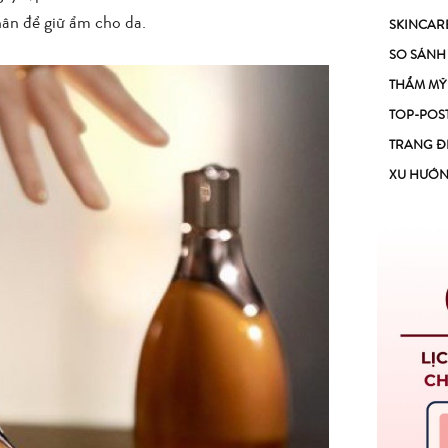
hân để giữ ẩm cho da.
SKINCAR
SO SÁNH
THẨM MỸ
TOP-POS
TRANG Đ
XU HƯỚ