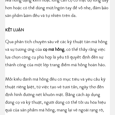
Má hồng dạng kem hoặc lỏng cần cọ có mật độ lông dày
hơn hoặc có thể dùng mút/ngón tay để vỗ nhẹ, đảm bảo
sản phẩm bám đều và tự nhiên trên da.
KẾT LUẬN
Qua phân tích chuyên sâu về các kỹ thuật tán má hồng
và sự tương ứng của
cọ má hồng
, có thể thấy rằng việc
lựa chọn công cụ phù hợp là yếu tố quyết định đến sự
thành công của một lớp trang điểm má hồng hoàn hảo.
Mỗi kiểu đánh má hồng đều có mục tiêu và yêu cầu kỹ
thuật riêng biệt, từ việc tạo vẻ tươi tắn, ngây thơ đến
định hình đường nét khuôn mặt. Bằng cách áp dụng
đúng cọ và kỹ thuật, người dùng có thể tối ưu hóa hiệu
quả của sản phẩm má hồng, mang lại vẻ ngoài rạng rỡ,