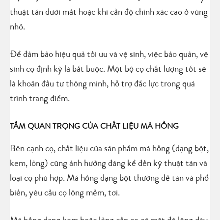
thuật tán dưới mắt hoặc khi cần độ chính xác cao ở vùng
nhỏ.
Để đảm bảo hiệu quả tối ưu và vệ sinh, việc bảo quản, vệ
sinh cọ định kỳ là bắt buộc. Một bộ cọ chất lượng tốt sẽ
là khoản đầu tư thông minh, hỗ trợ đắc lực trong quá
trình trang điểm.
TẦM QUAN TRỌNG CỦA CHẤT LIỆU MÁ HỒNG
Bên cạnh cọ, chất liệu của sản phẩm má hồng (dạng bột,
kem, lỏng) cũng ảnh hưởng đáng kể đến kỹ thuật tán và
loại cọ phù hợp. Má hồng dạng bột thường dễ tán và phổ
biến, yêu cầu cọ lông mềm, tơi.