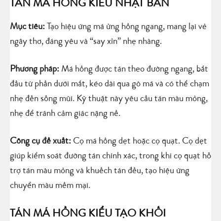
TÁN MÁ HỒNG KIỂU NHẬT BẢN
Mục tiêu:
Tạo hiệu ứng má ửng hồng ngang, mang lại vẻ
ngây thơ, đáng yêu và “say xỉn” nhẹ nhàng.
Phương pháp:
Má hồng được tán theo đường ngang, bắt
đầu từ phần dưới mắt, kéo dài qua gò má và có thể chạm
nhẹ đến sống mũi. Kỹ thuật này yêu cầu tán màu mỏng,
nhẹ để tránh cảm giác nặng nề.
Công cụ đề xuất:
Cọ má hồng dẹt hoặc cọ quạt. Cọ dẹt
giúp kiểm soát đường tán chính xác, trong khi cọ quạt hỗ
trợ tán màu mỏng và khuếch tán đều, tạo hiệu ứng
chuyển màu mềm mại.
TÁN MÁ HỒNG KIỂU TẠO KHỐI