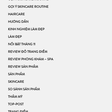
GỢI Ý SKINCARE ROUTINE
HAIRCARE
HƯỚNG DẪN
KINH NGHIỆM LÀM ĐẸP
LÀM ĐẸP
NỔI BẬT THÁNG 11
REVIEW ĐỒ TRANG ĐIỂM
REVIEW PHÒNG KHÁM – SPA
REVIEW SẢN PHẨM
SẢN PHẨM
SKINCARE
SO SÁNH SẢN PHẨM
THẨM MỸ
TOP-POST