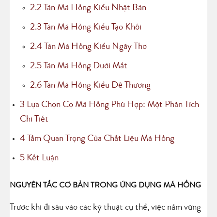
2.2
Tán Má Hồng Kiểu Nhật Bản
2.3
Tán Má Hồng Kiểu Tạo Khối
2.4
Tán Má Hồng Kiểu Ngây Thơ
2.5
Tán Má Hồng Dưới Mắt
2.6
Tán Má Hồng Kiểu Dễ Thương
3
Lựa Chọn Cọ Má Hồng Phù Hợp: Một Phân Tích
Chi Tiết
4
Tầm Quan Trọng Của Chất Liệu Má Hồng
5
Kết Luận
NGUYÊN TẮC CƠ BẢN TRONG ỨNG DỤNG MÁ HỒNG
Trước khi đi sâu vào các kỹ thuật cụ thể, việc nắm vững