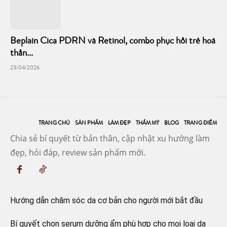
Beplain Cica PDRN và Retinol, combo phục hồi trẻ hoá
thần...
23/04/2026
TRANG CHỦ
SẢN PHẨM
LÀM ĐẸP
THẨM MỸ
BLOG
TRANG ĐIỂM
Chia sẻ bí quyết từ bản thân, cập nhật xu hướng làm
đẹp, hỏi đáp, review sản phẩm mới.
Hướng dẫn chăm sóc da cơ bản cho người mới bắt đầu
Bí quyết chọn serum dưỡng ẩm phù hợp cho mọi loại da