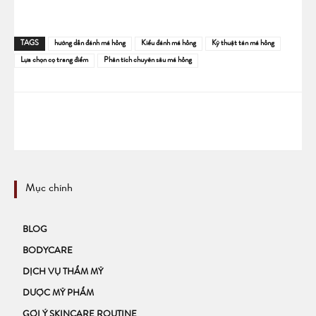
TAGS
hướng dẫn đánh má hồng
Kiểu đánh má hồng
Kỹ thuật tán má hồng
Lựa chọn cọ trang điểm
Phân tích chuyên sâu má hồng
Mục chính
BLOG
BODYCARE
DỊCH VỤ THẨM MỸ
DƯỢC MỸ PHẨM
GỢI Ý SKINCARE ROUTINE