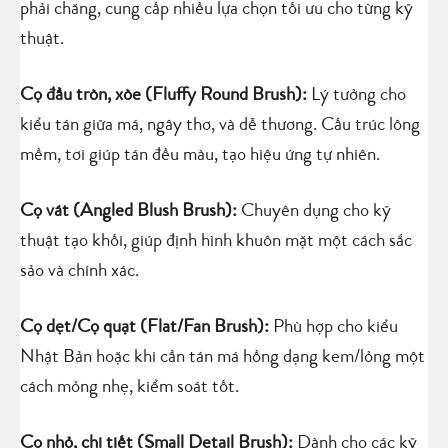
phải chăng, cung cấp nhiều lựa chọn tối ưu cho từng kỹ
thuật.
Cọ đầu tròn, xòe (Fluffy Round Brush):
Lý tưởng cho
kiểu tán giữa má, ngây thơ, và dễ thương. Cấu trúc lông
mềm, tơi giúp tán đều màu, tạo hiệu ứng tự nhiên.
Cọ vát (Angled Blush Brush):
Chuyên dụng cho kỹ
thuật tạo khối, giúp định hình khuôn mặt một cách sắc
sảo và chính xác.
Cọ dẹt/Cọ quạt (Flat/Fan Brush):
Phù hợp cho kiểu
Nhật Bản hoặc khi cần tán má hồng dạng kem/lỏng một
cách mỏng nhẹ, kiểm soát tốt.
Cọ nhỏ, chi tiết (Small Detail Brush):
Dành cho các kỹ