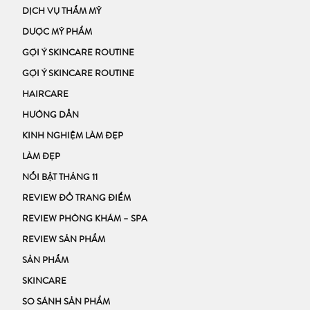
DỊCH VỤ THẨM MỸ
DƯỢC MỸ PHẨM
GỢI Ý SKINCARE ROUTINE
GỢI Ý SKINCARE ROUTINE
HAIRCARE
HƯỚNG DẪN
KINH NGHIỆM LÀM ĐẸP
LÀM ĐẸP
NỔI BẬT THÁNG 11
REVIEW ĐỒ TRANG ĐIỂM
REVIEW PHÒNG KHÁM – SPA
REVIEW SẢN PHẨM
SẢN PHẨM
SKINCARE
SO SÁNH SẢN PHẨM