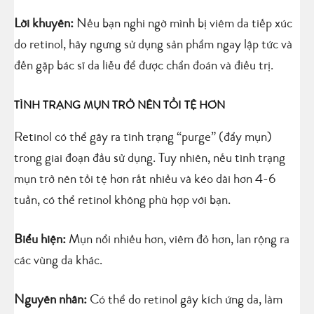
Lời khuyên:
Nếu bạn nghi ngờ mình bị viêm da tiếp xúc
do retinol, hãy ngưng sử dụng sản phẩm ngay lập tức và
đến gặp bác sĩ da liễu để được chẩn đoán và điều trị.
TÌNH TRẠNG MỤN TRỞ NÊN TỒI TỆ HƠN
Retinol có thể gây ra tình trạng “purge” (đẩy mụn)
trong giai đoạn đầu sử dụng. Tuy nhiên, nếu tình trạng
mụn trở nên tồi tệ hơn rất nhiều và kéo dài hơn 4-6
tuần, có thể retinol không phù hợp với bạn.
Biểu hiện:
Mụn nổi nhiều hơn, viêm đỏ hơn, lan rộng ra
các vùng da khác.
Nguyên nhân:
Có thể do retinol gây kích ứng da, làm