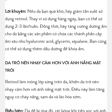
Lời khuyên:
Nếu da bạn quá khô, hãy giảm tần suất sử
dụng retinol. Thay vì sử dụng hàng ngày, bạn có thể sử
dụng 2-3 lần/tuần. Đồng thời, hãy tăng cường dưỡng ẩm
cho da bằng các sản phẩm có chứa các thành phần cấp
ẩm sâu như hyaluronic acid, glycerin, squalane. Bạn cũng
có thể sử dụng thêm dầu dưỡng để khóa ẩm.
DA TRỞ NÊN NHẠY CẢM HƠN VỚI ÁNH NẮNG MẶT
TRỜI
Retinol làm mỏng lớp sừng trên da, khiến da trở nên
nhạy cảm hơn với ánh nắng mặt trời. Điều này làm tăng
nguy cơ cháy nắng, sạm da và lão hóa sớm.
Biểu hiện:
Da dễ bị ửng đỏ, rát bỏng khi tiếp xúc với ánh