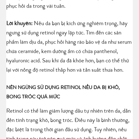
phục hồi da trong vài tuần.
Lời khuyên:
Nếu da bạn bị kích ứng nghiêm trọng, hãy
ngưng sử dụng retinol ngay lập tức. Tìm đến các sản
phẩm làm dịu da, phục hồi hàng rào bảo vệ da như serum
chứa ceramide, kem dưỡng ẩm có chứa panthenol,
hyaluronic acid. Sau khi da đã khỏe hơn, bạn có thể thử
lại với nồng độ retinol thấp hơn và tần suất thưa hơn.
NÊN NGỪNG SỬ DỤNG RETINOL NẾU DA BỊ KHÔ,
BONG TRÓC QUÁ MỨC
Retinol có thể làm giảm lượng dầu tự nhiên trên da, dẫn
đến tình trạng khô, bong tróc. Điều này là bình thường,
đặc biệt là trong thời gian đầu sử dụng. Tuy nhiên, nếu