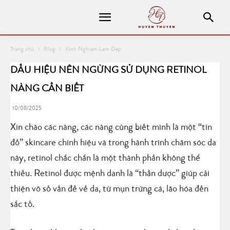
Trang chủ
Blog
Kinh Nghiệm Làm Đẹp
DẤU HIỆU NÊN NGỪNG SỬ DỤNG RETINOL
NÀNG CẦN BIẾT
10/08/2025
Xin chào các nàng, các nàng cũng biết mình là một “tín
đồ” skincare chính hiệu và trong hành trình chăm sóc da
này, retinol chắc chắn là một thành phần không thể
thiếu. Retinol được mệnh danh là “thần dược” giúp cải
thiện vô số vấn đề về da, từ mụn trứng cá, lão hóa đến
sắc tố.