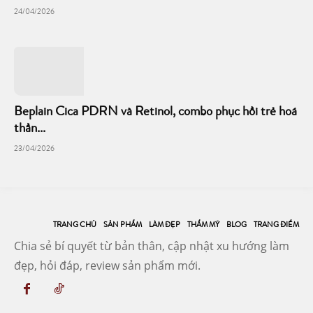
24/04/2026
Beplain Cica PDRN và Retinol, combo phục hồi trẻ hoá
thần...
23/04/2026
TRANG CHỦ
SẢN PHẨM
LÀM ĐẸP
THẨM MỸ
BLOG
TRANG ĐIỂM
Chia sẻ bí quyết từ bản thân, cập nhật xu hướng làm
đẹp, hỏi đáp, review sản phẩm mới.