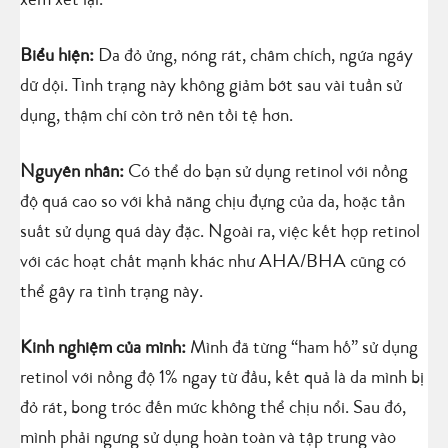
xem xét lại.
Biểu hiện:
Da đỏ ửng, nóng rát, châm chích, ngứa ngáy
dữ dội. Tình trạng này không giảm bớt sau vài tuần sử
dụng, thậm chí còn trở nên tồi tệ hơn.
Nguyên nhân:
Có thể do bạn sử dụng retinol với nồng
độ quá cao so với khả năng chịu đựng của da, hoặc tần
suất sử dụng quá dày đặc. Ngoài ra, việc kết hợp retinol
với các hoạt chất mạnh khác như AHA/BHA cũng có
thể gây ra tình trạng này.
Kinh nghiệm của mình:
Mình đã từng “ham hố” sử dụng
retinol với nồng độ 1% ngay từ đầu, kết quả là da mình bị
đỏ rát, bong tróc đến mức không thể chịu nổi. Sau đó,
mình phải ngưng sử dụng hoàn toàn và tập trung vào