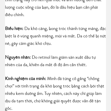
tình trạng này trở nên quá mức và ảnh hưởng đến chất
lượng cuộc sống của bạn, đó là dấu hiệu bạn cần phải
điều chỉnh.
Biểu hiện:
Da khô căng, bong tróc thành từng mảng, đặc
biệt là ở vùng quanh miệng, mũi và mắt. Da có thể bị nứt
nẻ, gây cảm giác khó chịu.
Nguyên nhân:
Do retinol làm giảm sản xuất dầu tự
nhiên của da, khiến da mất đi độ ẩm cần thiết.
Kinh nghiệm của mình:
Mình đã từng cố gắng “chống
chọi” với tình trạng da khô bong tróc bằng cách bôi thật
nhiều kem dưỡng ẩm. Tuy nhiên, cách này chỉ giúp làm
dịu da tạm thời, chứ không giải quyết được vấn đề tận
gốc.