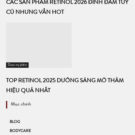
CÁC SẢN PHẨM RETINOL 2026 ĐÌNH ĐÁM TUY
CŨ NHƯNG VẪN HOT
Dược mỹ phẩm
TOP RETINOL 2025 DƯỠNG SÁNG MỜ THÂM
HIỆU QUẢ NHẤT
Mục chính
BLOG
BODYCARE