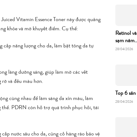
hly Juiced Vitamin Essence Toner này được quảng
áng khỏe và mờ khuyết điểm. Cụ thể:
Retinol và
sạm nám..
 cấp năng lượng cho da, làm bật tông da tự
28/04/2026
ong làng dưỡng sáng, giúp làm mờ các vết
g rỡ và đều màu hơn.
Top 6 sản
ộng cùng nhau để làm sáng da xỉn màu, làm
28/04/2026
 thể. PDRN còn hỗ trợ quá trình phục hồi, tái
 cấp nước sâu cho da, củng cố hàng rào bảo vệ