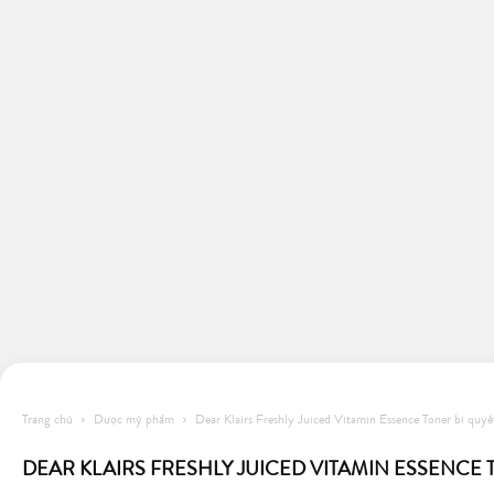
Trang chủ
Dược mỹ phẩm
Dear Klairs Freshly Juiced Vitamin Essence Toner bí quyế
DEAR KLAIRS FRESHLY JUICED VITAMIN ESSENCE