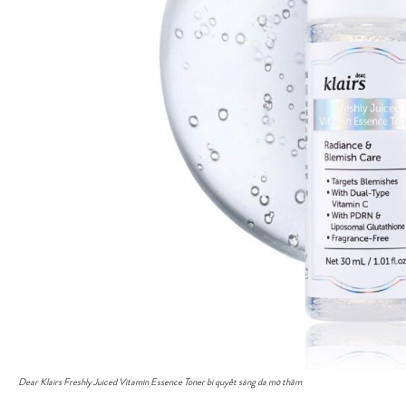
Dear Klairs Freshly Juiced Vitamin Essence Toner bí quyết sáng da mờ thâm