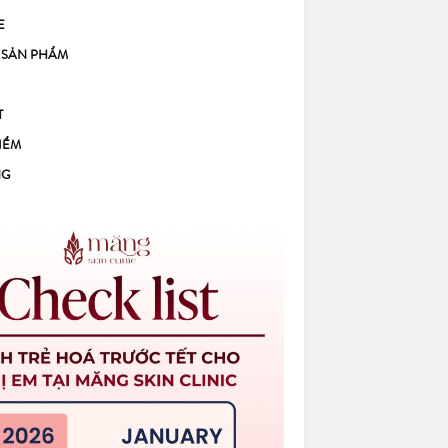
E
 SẢN PHẨM
T
IỂM
NG