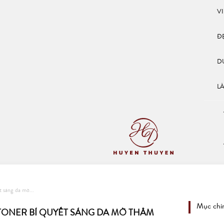
V
Đ
D
L
t sáng da mờ...
Mục chí
 TONER BÍ QUYẾT SÁNG DA MỜ THÂM