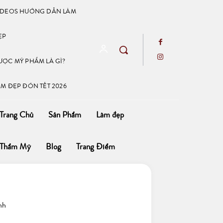
IDEOS HƯỚNG DẪN LÀM
ẸP
ƯỢC MỸ PHẨM LÀ GÌ?
ÀM ĐẸP ĐÓN TẾT 2026
Trang Chủ
Sản Phẩm
Làm đẹp
Thẩm Mỹ
Blog
Trang Điểm
nh