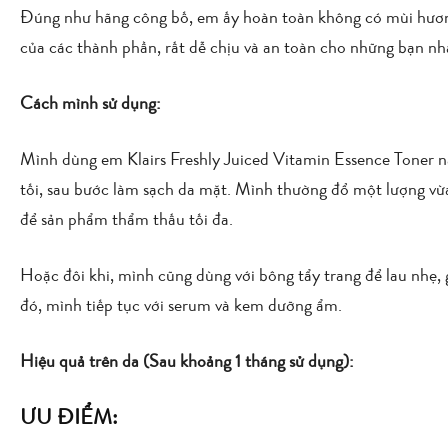
Đúng như hãng công bố, em ấy hoàn toàn không có mùi hương
của các thành phần, rất dễ chịu và an toàn cho những bạn nh
Cách mình sử dụng:
Mình dùng em Klairs Freshly Juiced Vitamin Essence Toner nà
tối, sau bước làm sạch da mặt. Mình thường đổ một lượng vừa 
để sản phẩm thẩm thấu tối đa.
Hoặc đôi khi, mình cũng dùng với bông tẩy trang để lau nhẹ, 
đó, mình tiếp tục với serum và kem dưỡng ẩm.
Hiệu quả trên da (Sau khoảng 1 tháng sử dụng):
ƯU ĐIỂM: