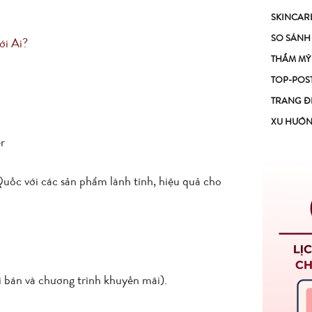
SKINCAR
SO SÁNH
ới Ai?
THẨM MỸ
TOP-POS
TRANG Đ
XU HƯỚ
r
uốc với các sản phẩm lành tính, hiệu quả cho
án và chương trình khuyến mãi).