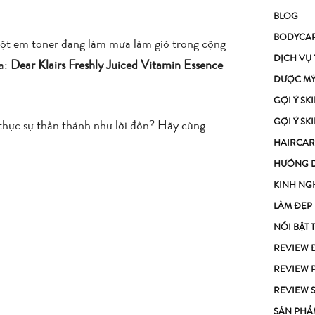
BLOG
BODYCA
ột em toner đang làm mưa làm gió trong cộng
DỊCH VỤ
ua:
Dear Klairs Freshly Juiced Vitamin Essence
DƯỢC M
GỢI Ý S
GỢI Ý S
ó thực sự thần thánh như lời đồn? Hãy cùng
HAIRCAR
HƯỚNG 
KINH NG
LÀM ĐẸP
NỔI BẬT 
REVIEW 
REVIEW 
REVIEW 
SẢN PHẨ