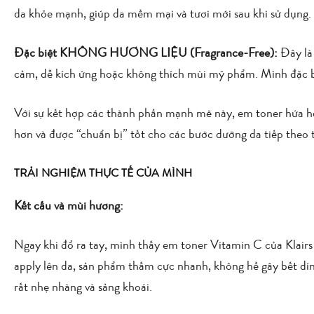
da khỏe mạnh, giúp da mềm mại và tươi mới sau khi sử dụng.
Đặc biệt KHÔNG HƯƠNG LIỆU (Fragrance-Free):
Đây là
cảm, dễ kích ứng hoặc không thích mùi mỹ phẩm. Mình đặc bi
Với sự kết hợp các thành phần mạnh mẽ này, em toner hứa hẹ
hơn và được “chuẩn bị” tốt cho các bước dưỡng da tiếp theo t
TRẢI NGHIỆM THỰC TẾ CỦA MÌNH
Kết cấu và mùi hương:
Ngay khi đổ ra tay, mình thấy em toner Vitamin C của Klairs 
apply lên da, sản phẩm thấm cực nhanh, không hề gây bết dí
rất nhẹ nhàng và sảng khoái.