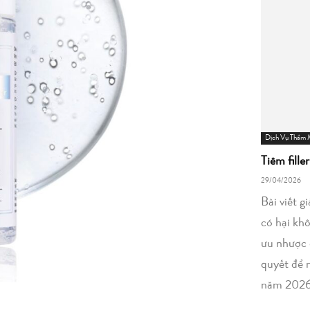
Dịch Vụ Thẩm
Tiêm fille
29/04/2026
Bài viết g
có hại kh
ưu nhược 
quyết để 
năm 2026