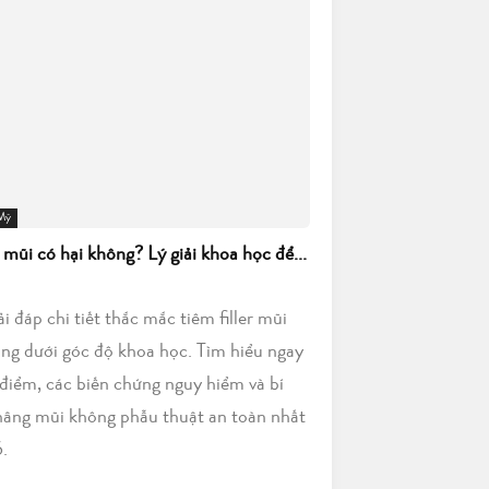
 Mỹ
r mũi có hại không? Lý giải khoa học để...
iải đáp chi tiết thắc mắc tiêm filler mũi
ông dưới góc độ khoa học. Tìm hiểu ngay
điểm, các biến chứng nguy hiểm và bí
nâng mũi không phẫu thuật an toàn nhất
.