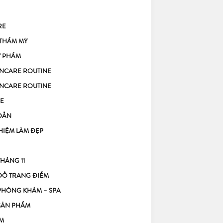
RE
 THẨM MỸ
Ỹ PHẨM
KINCARE ROUTINE
KINCARE ROUTINE
E
DẪN
HIỆM LÀM ĐẸP
THÁNG 11
ĐỒ TRANG ĐIỂM
PHÒNG KHÁM – SPA
SẢN PHẨM
M