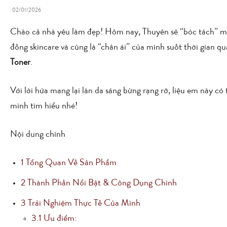
02/01/2026
Chào cả nhà yêu làm đẹp! Hôm nay, Thuyên sẽ “bóc tách” m
đồng skincare và cũng là “chân ái” của mình suốt thời gian q
Toner
.
Với lời hứa mang lại làn da sáng bừng rạng rỡ, liệu em này c
mình tìm hiểu nhé!
Nội dung chính
1
Tổng Quan Về Sản Phẩm
2
Thành Phần Nổi Bật & Công Dụng Chính
3
Trải Nghiệm Thực Tế Của Mình
3.1
Ưu điểm: