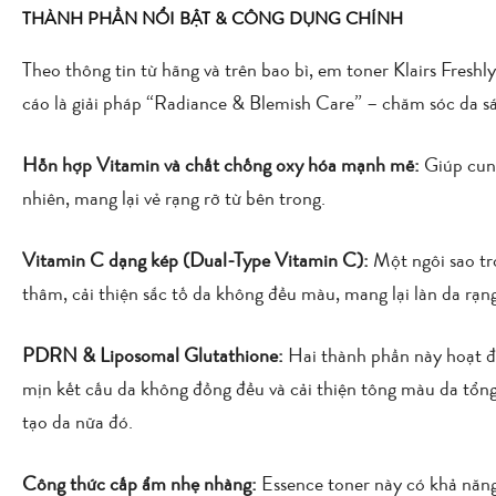
THÀNH PHẦN NỔI BẬT & CÔNG DỤNG CHÍNH
Theo thông tin từ hãng và trên bao bì, em toner Klairs Fres
cáo là giải pháp “Radiance & Blemish Care” – chăm sóc da s
Hỗn hợp Vitamin và chất chống oxy hóa mạnh mẽ:
Giúp cung
nhiên, mang lại vẻ rạng rỡ từ bên trong.
Vitamin C dạng kép (Dual-Type Vitamin C):
Một ngôi sao tr
thâm, cải thiện sắc tố da không đều màu, mang lại làn da rạn
PDRN & Liposomal Glutathione:
Hai thành phần này hoạt đ
mịn kết cấu da không đồng đều và cải thiện tông màu da tổng
tạo da nữa đó.
Công thức cấp ẩm nhẹ nhàng:
Essence toner này có khả năng