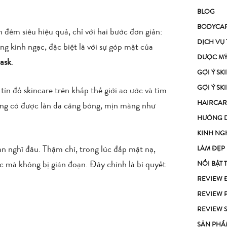
BLOG
BODYCA
đêm siêu hiệu quả, chỉ với hai bước đơn giản:
DỊCH VỤ
g kinh ngạc, đặc biệt là với sự góp mặt của
DƯỢC M
ask
.
GỢI Ý S
GỢI Ý S
ín đồ skincare trên khắp thế giới ao ước và tìm
HAIRCAR
ũng có được làn da căng bóng, mịn màng như
HƯỚNG 
KINH NG
n nghĩ đâu. Thậm chí, trong lúc đắp mặt nạ,
LÀM ĐẸP
c mà không bị gián đoạn. Đây chính là bí quyết
NỔI BẬT 
REVIEW 
REVIEW 
REVIEW 
SẢN PHẨ