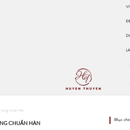
V
Đ
D
L
g bóng chuẩn Hàn
Mục chí
ÓNG CHUẨN HÀN