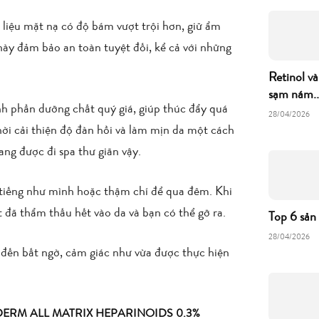
liệu mặt nạ có độ bám vượt trội hơn, giữ ẩm
 này đảm bảo an toàn tuyệt đối, kể cả với những
Retinol và
sạm nám..
h phần dưỡng chất quý giá, giúp thúc đẩy quá
28/04/2026
thời cải thiện độ đàn hồi và làm mịn da một cách
ng được đi spa thư giãn vậy.
tiếng như mình hoặc thậm chí để qua đêm. Khi
 đã thẩm thấu hết vào da và bạn có thể gỡ ra.
Top 6 sản
28/04/2026
 đến bất ngờ, cảm giác như vừa được thực hiện
RM ALL MATRIX HEPARINOIDS 0.3%