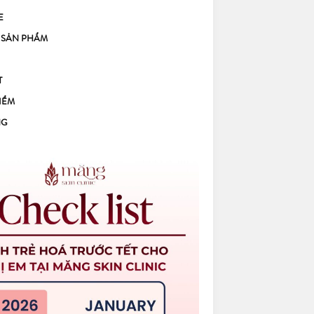
E
 SẢN PHẨM
T
IỂM
NG