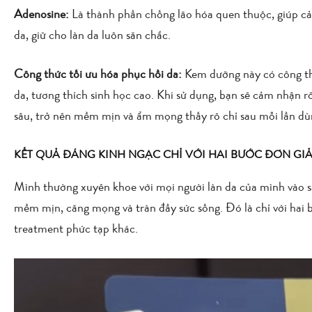
Adenosine:
Là thành phần chống lão hóa quen thuộc, giúp cả
da, giữ cho làn da luôn săn chắc.
Công thức tối ưu hóa phục hồi da:
Kem dưỡng này có công thứ
da, tương thích sinh học cao. Khi sử dụng, bạn sẽ cảm nhận rõ
sâu, trở nên mềm mịn và ẩm mọng thấy rõ chỉ sau mỗi lần dù
KẾT QUẢ ĐÁNG KINH NGẠC CHỈ VỚI HAI BƯỚC ĐƠN GI
Mình thường xuyên khoe với mọi người làn da của mình vào sá
mềm mịn, căng mọng và tràn đầy sức sống. Đó là chỉ với hai
treatment phức tạp khác.