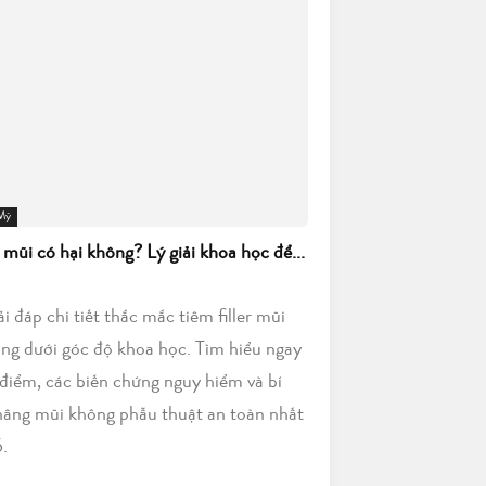
 Mỹ
r mũi có hại không? Lý giải khoa học để...
iải đáp chi tiết thắc mắc tiêm filler mũi
ông dưới góc độ khoa học. Tìm hiểu ngay
điểm, các biến chứng nguy hiểm và bí
nâng mũi không phẫu thuật an toàn nhất
.