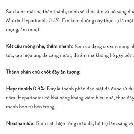
Sau bước mặt nạ thần thánh, mình sẽ khóa ẩm và bổ sung d
Matrix Heparinoids 0.3%
. Em kem dưỡng này thực sự là một 
mọng, ẩm mượt.
Kết cấu mỏng nhẹ, thấm nhanh:
Kem có dạng cream mỏng nhẹ,
tức, tạo hiệu ứng da căng mướt, đủ ẩm mà không hề gây bết 
Thành phần chủ chốt đầy ấn tượng:
Heparinoids 0.3%:
Đây là thành phần đặc biệt đã được sử dụ
năm. Heparinoids có khả năng kháng viêm hiệu quả, thúc đẩy 
mạnh hơn từ bên trong.
Niacinamide:
Giúp cải thiện tông màu da, hỗ trợ làm sáng và