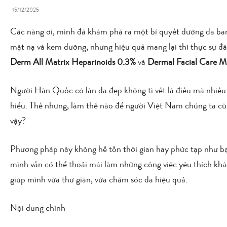
15/12/2025
Các nàng ơi, mình đã khám phá ra một bí quyết dưỡng da ban 
mặt nạ và kem dưỡng, nhưng hiệu quả mang lại thì thực sự đán
Derm All Matrix Heparinoids 0.3%
và
Dermal Facial Care M
Người Hàn Quốc có làn da đẹp không tì vết là điều mà nhiều t
hiểu. Thế nhưng, làm thế nào để người Việt Nam chúng ta c
vậy?
Phương pháp này không hề tốn thời gian hay phức tạp như bạ
mình vẫn có thể thoải mái làm những công việc yêu thích khá
giúp mình vừa thư giãn, vừa chăm sóc da hiệu quả.
Nội dung chính