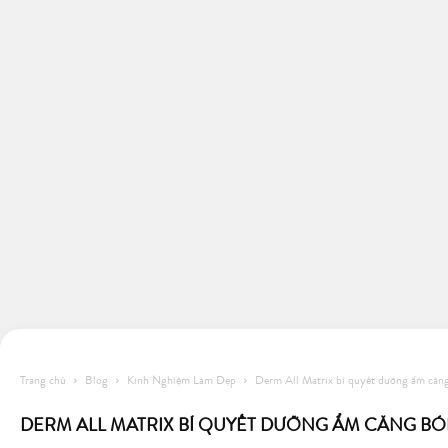
Trang chủ
Blog
Kinh Nghiệm Làm Đẹp
Derm All Matrix bí quyết dưỡng ẩm căn
DERM ALL MATRIX BÍ QUYẾT DƯỠNG ẨM CĂNG B