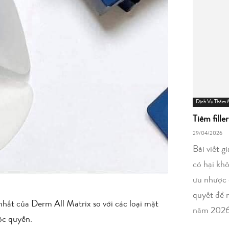
Dịch Vụ Thẩm
Tiêm fille
29/04/2026
Bài viết g
có hại kh
ưu nhược 
quyết để 
nhất của Derm All Matrix so với các loại mặt
năm 2026
ộc quyền.