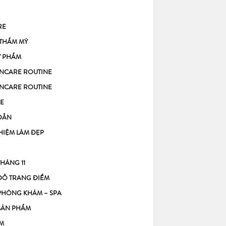
RE
 THẨM MỸ
Ỹ PHẨM
KINCARE ROUTINE
KINCARE ROUTINE
E
DẪN
HIỆM LÀM ĐẸP
THÁNG 11
ĐỒ TRANG ĐIỂM
PHÒNG KHÁM – SPA
SẢN PHẨM
M