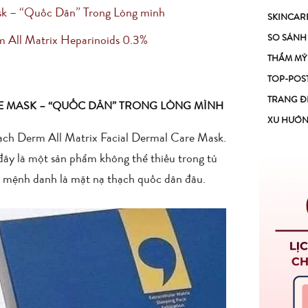
sk – “Quốc Dân” Trong Lòng mình
SKINCAR
SO SÁNH
All Matrix Heparinoids 0.3%
THẨM MỸ
TOP-POS
TRANG Đ
E MASK – “QUỐC DÂN” TRONG LÒNG MÌNH
XU HƯỚ
hạch
Derm All Matrix Facial Dermal Care Mask
.
đây là một sản phẩm không thể thiếu trong tủ
 mệnh danh là mặt nạ thạch quốc dân đâu.