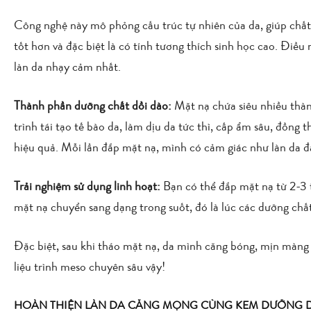
Công nghệ này mô phỏng cấu trúc tự nhiên của da, giúp chất 
tốt hơn và đặc biệt là có tính tương thích sinh học cao. Điều
làn da nhạy cảm nhất.
Thành phần dưỡng chất dồi dào:
Mặt nạ chứa siêu nhiều thàn
trình tái tạo tế bào da, làm dịu da tức thì, cấp ẩm sâu, đồng 
hiệu quả. Mỗi lần đắp mặt nạ, mình có cảm giác như làn da đa
Trải nghiệm sử dụng linh hoạt:
Bạn có thể đắp mặt nạ từ 2-3 
mặt nạ chuyển sang dạng trong suốt, đó là lúc các dưỡng chất
Đặc biệt, sau khi tháo mặt nạ, da mình căng bóng, mịn màng
liệu trình meso chuyên sâu vậy!
HOÀN THIỆN LÀN DA CĂNG MỌNG CÙNG KEM DƯỠNG DE