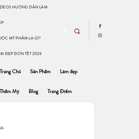
IDEOS HƯỚNG DẪN LÀM
ẸP
ƯỢC MỸ PHẨM LÀ GÌ?
ÀM ĐẸP ĐÓN TẾT 2026
Trang Chủ
Sản Phẩm
Làm đẹp
Thẩm Mỹ
Blog
Trang Điểm
nh