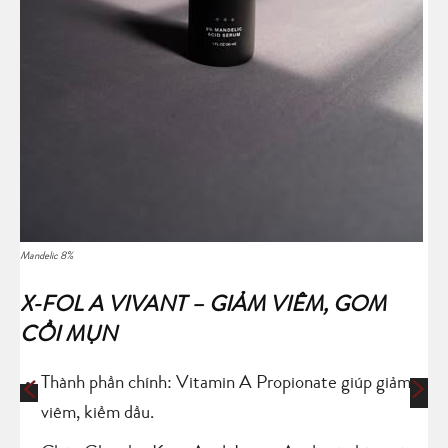
Mandelic 8%
X-FOL A VIVANT – GIẢM VIÊM, GOM
CỒI MỤN
Thành phần chính: Vitamin A Propionate giúp giảm
viêm, kiềm dầu.