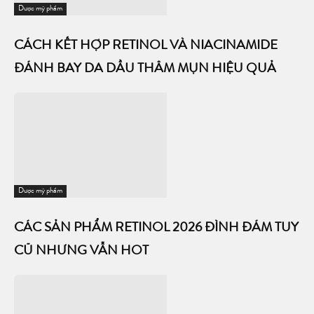
Dược mỹ phẩm
CÁCH KẾT HỢP RETINOL VÀ NIACINAMIDE
ĐÁNH BAY DA DẦU THÂM MỤN HIỆU QUẢ
Dược mỹ phẩm
CÁC SẢN PHẨM RETINOL 2026 ĐÌNH ĐÁM TUY
CŨ NHƯNG VẪN HOT