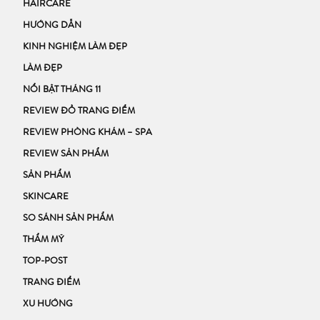
HAIRCARE
HƯỚNG DẪN
KINH NGHIỆM LÀM ĐẸP
LÀM ĐẸP
NỔI BẬT THÁNG 11
REVIEW ĐỒ TRANG ĐIỂM
REVIEW PHÒNG KHÁM – SPA
REVIEW SẢN PHẨM
SẢN PHẨM
SKINCARE
SO SÁNH SẢN PHẨM
THẨM MỸ
TOP-POST
TRANG ĐIỂM
XU HƯỚNG