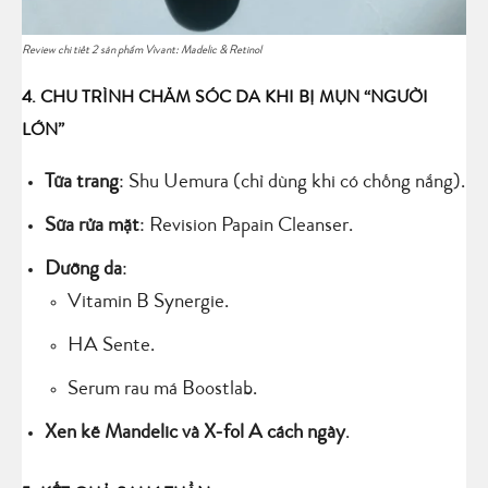
Review chi tiết 2 sản phẩm Vivant: Madelic & Retinol
4. CHU TRÌNH CHĂM SÓC DA KHI BỊ MỤN “NGƯỜI
LỚN”
Tữa trang
: Shu Uemura (chỉ dùng khi có chống nắng).
Sữa rửa mặt
: Revision Papain Cleanser.
Dưỡng da
:
Vitamin B Synergie.
HA Sente.
Serum rau má Boostlab.
Xen kẽ Mandelic và X-fol A cách ngày
.