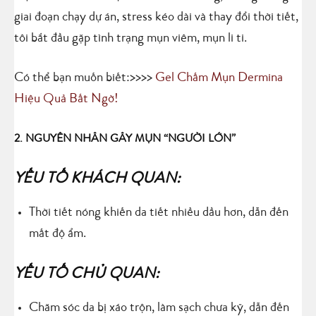
giai đoạn chạy dự án, stress kéo dài và thay đổi thời tiết,
tôi bắt đầu gặp tình trạng mụn viêm, mụn li ti.
Có thể bạn muốn biết:>>>>
Gel Chấm Mụn Dermina
Hiệu Quả Bất Ngờ!
2. NGUYÊN NHÂN GÂY MỤN “NGƯỜI LỚN”
YẾU TỐ KHÁCH QUAN:
Thời tiết nóng khiến da tiết nhiều dầu hơn, dẫn đến
mất độ ẩm.
YẾU TỐ CHỦ QUAN:
Chăm sóc da bị xáo trộn, làm sạch chưa kỹ, dẫn đến