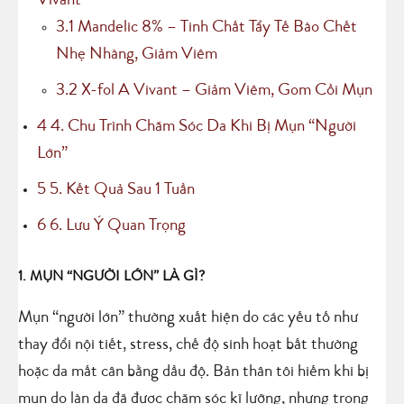
Vivant
3.1
Mandelic 8% – Tinh Chất Tẩy Tế Bào Chết
Nhẹ Nhàng, Giảm Viêm
3.2
X-fol A Vivant – Giảm Viêm, Gom Cồi Mụn
4
4. Chu Trình Chăm Sóc Da Khi Bị Mụn “Người
Lớn”
5
5. Kết Quả Sau 1 Tuần
6
6. Lưu Ý Quan Trọng
1. MỤN “NGƯỜI LỚN” LÀ GÌ?
Mụn “người lớn” thường xuất hiện do các yếu tố như
thay đổi nội tiết, stress, chế độ sinh hoạt bất thường
hoặc da mất cân bằng dầu độ. Bản thân tôi hiếm khi bị
mụn do làn da đã được chăm sóc kĩ lưỡng, nhưng trong