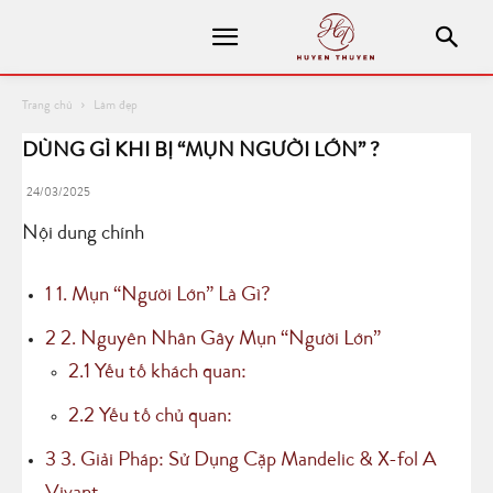
Trang chủ
Làm đẹp
DÙNG GÌ KHI BỊ “MỤN NGƯỜI LỚN” ?
24/03/2025
Nội dung chính
1
1. Mụn “Người Lớn” Là Gì?
2
2. Nguyên Nhân Gây Mụn “Người Lớn”
2.1
Yếu tố khách quan:
2.2
Yếu tố chủ quan:
3
3. Giải Pháp: Sử Dụng Cặp Mandelic & X-fol A