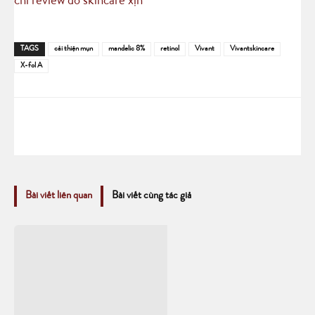
chỉ review đồ skincare xịn
TAGS
cải thiện mụn
mandelic 8%
retinol
Vivant
Vivantskincare
X-fol A
Bài viết liên quan
Bài viết cùng tác giả