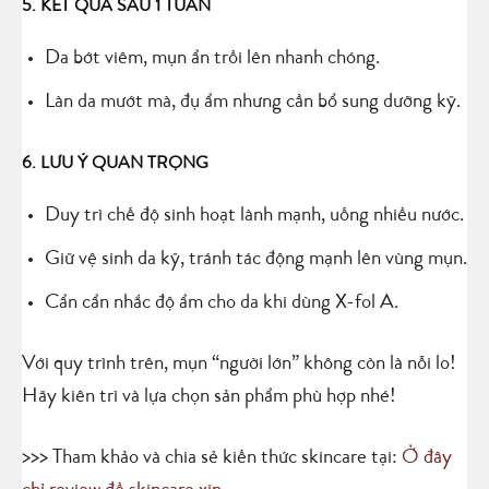
5. KẾT QUẢ SAU 1 TUẦN
Da bớt viêm, mụn ẩn trồi lên nhanh chóng.
Làn da mướt mà, đụ ẩm nhưng cần bổ sung dưỡng kỹ.
6. LƯU Ý QUAN TRỌNG
Duy trì chế độ sinh hoạt lành mạnh, uống nhiều nước.
Giữ vệ sinh da kỹ, tránh tác động mạnh lên vùng mụn.
Cẩn cẩn nhắc độ ẩm cho da khi dùng X-fol A.
Với quy trình trên, mụn “người lớn” không còn là nỗi lo!
Hãy kiên trì và lựa chọn sản phẩm phù hợp nhé!
>>> Tham khảo và chia sẻ kiến thức skincare tại:
Ở đây