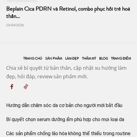
Beplain Cica PDRN và Retinol, combo phục hồi trẻ hoá
thần...
23/04/2026
TRANG CHỦ
SẢN PHẨM
LÀM ĐẸP
THẨM MỸ
BLOG
TRANG ĐIỂM
Chia sẻ bí quyết từ bản thân, cập nhật xu hướng làm
đẹp, hỏi đáp, review sản phẩm mới.
Hướng dẫn chăm sóc da cơ bản cho người mới bắt đầu
Bí quyết chọn serum dưỡng ẩm phù hợp cho mọi loại da
Các sản phẩm chống lão hóa không thể thiếu trong routine