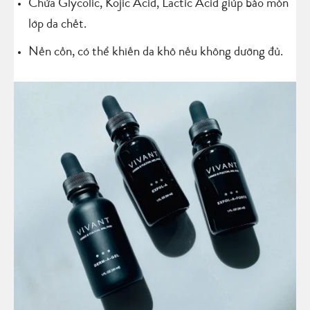
Chứa Glycolic, Kojic Acid, Lactic Acid giúp bào mòn
lớp da chết.
Nền cồn, có thể khiến da khô nếu không dưỡng đủ.