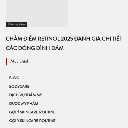
Dược mỹ phẩm
CHẤM ĐIỂM RETINOL 2025 ĐÁNH GIÁ CHI TIẾT
CÁC DÒNG ĐÌNH ĐÁM
Mục chính
BLOG
BODYCARE
DỊCH VỤ THẨM MỸ
DƯỢC MỸ PHẨM
GỢI Ý SKINCARE ROUTINE
GỢI Ý SKINCARE ROUTINE