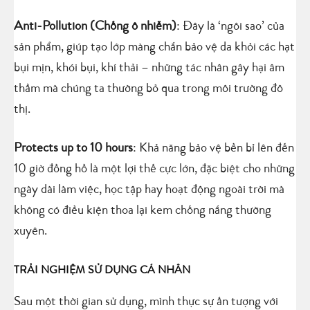
Anti-Pollution (Chống ô nhiễm)
: Đây là ‘ngôi sao’ của
sản phẩm, giúp tạo lớp màng chắn bảo vệ da khỏi các hạt
bụi mịn, khói bụi, khí thải – những tác nhân gây hại âm
thầm mà chúng ta thường bỏ qua trong môi trường đô
thị.
Protects up to 10 hours
: Khả năng bảo vệ bền bỉ lên đến
10 giờ đồng hồ là một lợi thế cực lớn, đặc biệt cho những
ngày dài làm việc, học tập hay hoạt động ngoài trời mà
không có điều kiện thoa lại kem chống nắng thường
xuyên.
TRẢI NGHIỆM SỬ DỤNG CÁ NHÂN
Sau một thời gian sử dụng, mình thực sự ấn tượng với