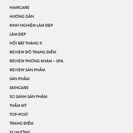
HAIRCARE
HƯỚNG DẪN
KINH NGHIỆM LÀM ĐẸP
LÀM ĐẸP
NỔI BẬT THÁNG 11
REVIEW ĐỒ TRANG ĐIỂM
REVIEW PHÒNG KHÁM – SPA
REVIEW SẢN PHẨM
SẢN PHẨM
SKINCARE
SO SÁNH SẢN PHẨM
THẨM MỸ
TOP-POST
TRANG ĐIỂM
XU HƯỚNG