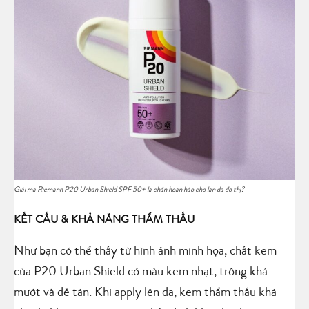
Giải mã Riemann P20 Urban Shield SPF 50+ lá chắn hoàn hảo cho làn da đô thị?
KẾT CẤU & KHẢ NĂNG THẨM THẤU
Như bạn có thể thấy từ hình ảnh minh họa, chất kem
của P20 Urban Shield có màu kem nhạt, trông khá
mướt và dễ tán. Khi apply lên da, kem thẩm thấu khá