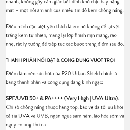
nhanh, không gây cảm giác bết dính khó chịu hay nặng
mặt – một nỗi ám ảnh của nhiều tín đồ kem chống nắng.
Điều mình đặc biệt yêu thích là em nó không để lại vệt
trắng kém tự nhiên, mang lại lớp finish mịn màng, ráo
nhẹ, rất lý tưởng để tiếp tục các bước trang điểm sau đó.
THÀNH PHẦN NỔI BẬT & CÔNG DỤNG VƯỢT TRỘI
Điểm làm nên sức hút của P20 Urban Shield chính là
bảng thành phần và công dụng đáng kinh ngạc:
SPF/UVB 50+ & PA++++ (Very High | UVA Ultra)
:
Chỉ số chống nắng thuộc hàng top, bảo vệ da tối ưu khỏi
cả tia UVA và UVB, ngăn ngừa sạm nám, lão hóa sớm và
nguy cơ ung thư da.