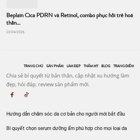
Beplain Cica PDRN và Retinol, combo phục hồi trẻ hoá
thần...
23/04/2026
TRANG CHỦ
SẢN PHẨM
LÀM ĐẸP
THẨM MỸ
BLOG
TRANG ĐIỂM
Chia sẻ bí quyết từ bản thân, cập nhật xu hướng làm
đẹp, hỏi đáp, review sản phẩm mới.
Hướng dẫn chăm sóc da cơ bản cho người mới bắt đầu
Bí quyết chọn serum dưỡng ẩm phù hợp cho mọi loại da