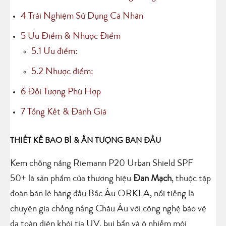
4
Trải Nghiệm Sử Dụng Cá Nhân
5
Ưu Điểm & Nhược Điểm
5.1
Ưu điểm:
5.2
Nhược điểm:
6
Đối Tượng Phù Hợp
7
Tổng Kết & Đánh Giá
THIẾT KẾ BAO BÌ & ẤN TƯỢNG BAN ĐẦU
Kem chống nắng Riemann P20 Urban Shield SPF
50+ là sản phẩm của thương hiệu
Đan Mạch
, thuộc tập
đoàn bán lẻ hàng đầu Bắc Âu ORKLA, nổi tiếng là
chuyên gia chống nắng Châu Âu với công nghệ bảo vệ
da toàn diện khỏi tia UV, bụi bẩn và ô nhiễm môi