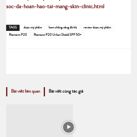
soc-da-hoan-hao-tai-mang-skin-clinic.html
TAGS
dược mỹ phẩm
kem chống nắng đô thị
review dược mỹ phẩm
Riemann P20
Riemann P20 Urban Shield SPF 50+
Bài viết liên quan
Bài viết cùng tác giả