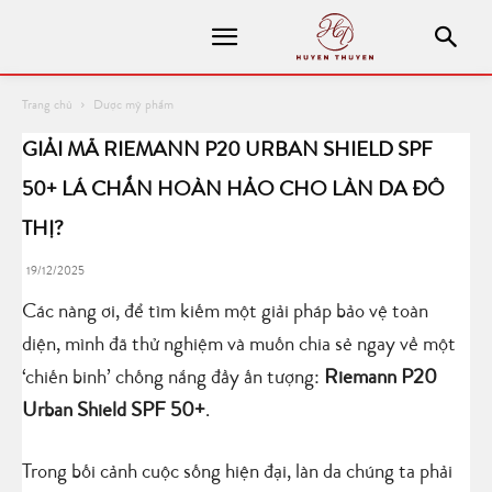
Trang chủ
Dược mỹ phẩm
GIẢI MÃ RIEMANN P20 URBAN SHIELD SPF
50+ LÁ CHẮN HOÀN HẢO CHO LÀN DA ĐÔ
THỊ?
19/12/2025
Các nàng ơi, để tìm kiếm một giải pháp bảo vệ toàn
diện, mình đã thử nghiệm và muốn chia sẻ ngay về một
‘chiến binh’ chống nắng đầy ấn tượng:
Riemann P20
Urban Shield SPF 50+
.
Trong bối cảnh cuộc sống hiện đại, làn da chúng ta phải