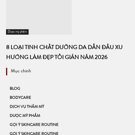
Dược mỹ phẩm
8 LOẠI TINH CHẤT DƯỠNG DA DẪN ĐẦU XU
HƯỚNG LÀM ĐẸP TỐI GIẢN NĂM 2026
Mục chính
BLOG
BODYCARE
DỊCH VỤ THẨM MỸ
DƯỢC MỸ PHẨM
GỢI Ý SKINCARE ROUTINE
GỢI Ý SKINCARE ROUTINE