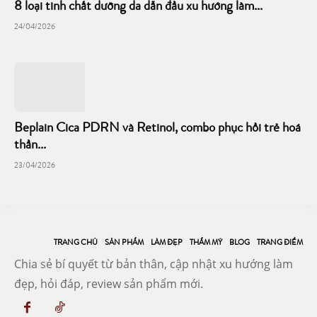
8 loại tinh chất dưỡng da dẫn đầu xu hướng làm...
24/04/2026
Beplain Cica PDRN và Retinol, combo phục hồi trẻ hoá
thần...
23/04/2026
TRANG CHỦ
SẢN PHẨM
LÀM ĐẸP
THẨM MỸ
BLOG
TRANG ĐIỂM
Chia sẻ bí quyết từ bản thân, cập nhật xu hướng làm
đẹp, hỏi đáp, review sản phẩm mới.