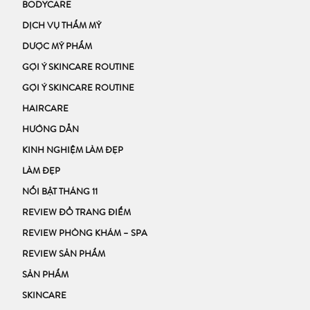
BODYCARE
DỊCH VỤ THẨM MỸ
DƯỢC MỸ PHẨM
GỢI Ý SKINCARE ROUTINE
GỢI Ý SKINCARE ROUTINE
HAIRCARE
HƯỚNG DẪN
KINH NGHIỆM LÀM ĐẸP
LÀM ĐẸP
NỔI BẬT THÁNG 11
REVIEW ĐỒ TRANG ĐIỂM
REVIEW PHÒNG KHÁM – SPA
REVIEW SẢN PHẨM
SẢN PHẨM
SKINCARE