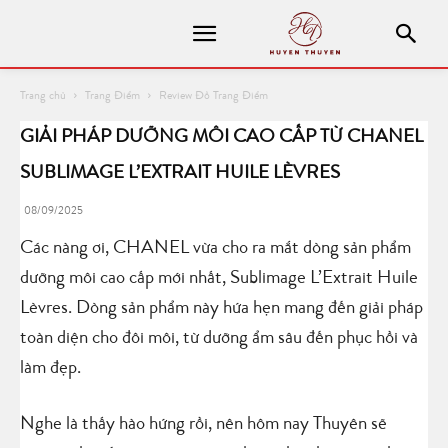
Trang chủ
Trang Điểm
Review Đồ Trang Điểm
GIẢI PHÁP DƯỠNG MÔI CAO CẤP TỪ CHANEL
SUBLIMAGE L’EXTRAIT HUILE LÈVRES
08/09/2025
Các nàng ơi, CHANEL vừa cho ra mắt dòng sản phẩm
dưỡng môi cao cấp mới nhất, Sublimage L’Extrait Huile
Lèvres. Dòng sản phẩm này hứa hẹn mang đến giải pháp
toàn diện cho đôi môi, từ dưỡng ẩm sâu đến phục hồi và
làm đẹp.
Nghe là thấy hào hứng rồi, nên hôm nay Thuyên sẽ