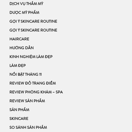
DỊCH VỤ THẨM MỸ
DƯỢC MỸ PHẨM
GỢI Ý SKINCARE ROUTINE
GỢI Ý SKINCARE ROUTINE
HAIRCARE
HƯỚNG DẪN
KINH NGHIỆM LÀM ĐẸP
LÀM ĐẸP
NỔI BẬT THÁNG 11
REVIEW ĐỒ TRANG ĐIỂM
REVIEW PHÒNG KHÁM – SPA
REVIEW SẢN PHẨM
SẢN PHẨM
SKINCARE
SO SÁNH SẢN PHẨM