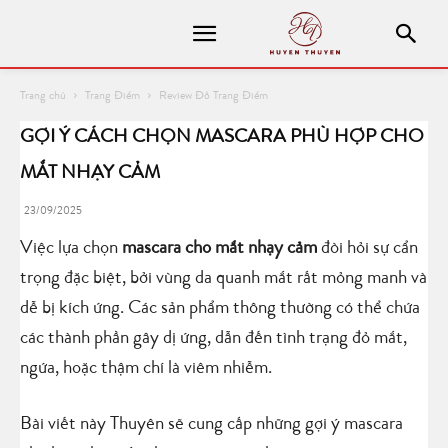
Trang chủ
Trang Điểm
Review Đồ Trang Điểm
GỢI Ý CÁCH CHỌN MASCARA PHÙ HỢP CHO
MẮT NHẠY CẢM
23/09/2025
Việc lựa chọn
mascara cho mắt nhạy cảm
đòi hỏi sự cẩn
trọng đặc biệt, bởi vùng da quanh mắt rất mỏng manh và
dễ bị kích ứng. Các sản phẩm thông thường có thể chứa
các thành phần gây dị ứng, dẫn đến tình trạng đỏ mắt,
ngứa, hoặc thậm chí là viêm nhiễm.
Bài viết này Thuyên sẽ cung cấp những gợi ý mascara