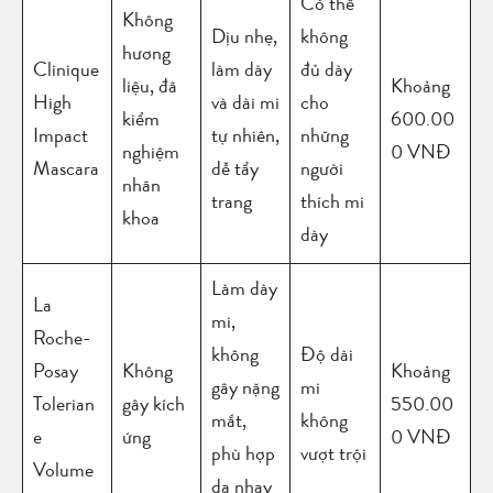
Có thể
Không
Dịu nhẹ,
không
hương
Clinique
làm dày
đủ dày
liệu, đã
Khoảng
High
và dài mi
cho
kiểm
600.00
Impact
tự nhiên,
những
nghiệm
0 VNĐ
Mascara
dễ tẩy
người
nhãn
trang
thích mi
khoa
dày
Làm dày
La
mi,
Roche-
không
Độ dài
Posay
Không
Khoảng
gây nặng
mi
Tolerian
gây kích
550.00
mắt,
không
e
ứng
0 VNĐ
phù hợp
vượt trội
Volume
da nhạy