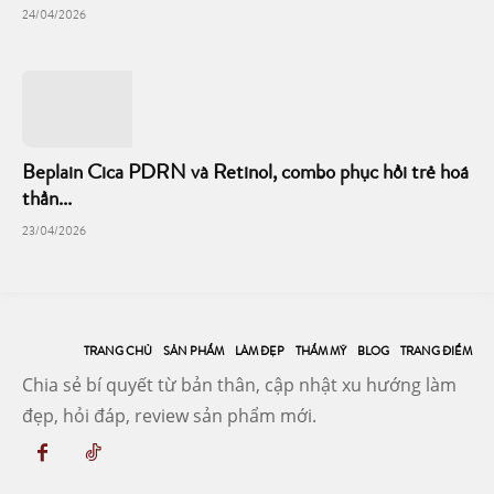
24/04/2026
Beplain Cica PDRN và Retinol, combo phục hồi trẻ hoá
thần...
23/04/2026
TRANG CHỦ
SẢN PHẨM
LÀM ĐẸP
THẨM MỸ
BLOG
TRANG ĐIỂM
Chia sẻ bí quyết từ bản thân, cập nhật xu hướng làm
đẹp, hỏi đáp, review sản phẩm mới.