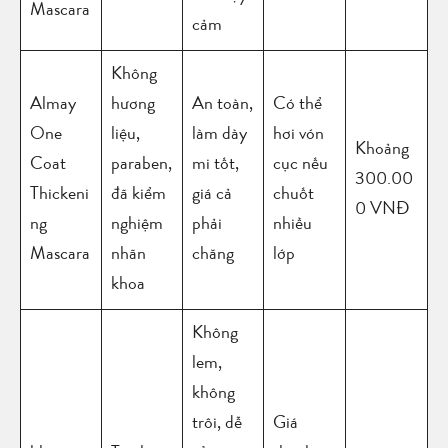
Mascara
cảm
Không
Almay
hương
An toàn,
Có thể
One
liệu,
làm dày
hơi vón
Khoảng
Coat
paraben,
mi tốt,
cục nếu
300.00
Thickeni
đã kiểm
giá cả
chuốt
0 VNĐ
ng
nghiệm
phải
nhiều
Mascara
nhãn
chăng
lớp
khoa
Không
lem,
không
trôi, dễ
Giá