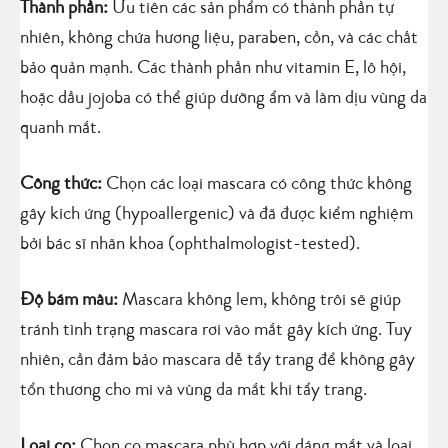
Thành phần:
Ưu tiên các sản phẩm có thành phần tự
nhiên, không chứa hương liệu, paraben, cồn, và các chất
bảo quản mạnh. Các thành phần như vitamin E, lô hội,
hoặc dầu jojoba có thể giúp dưỡng ẩm và làm dịu vùng da
quanh mắt.
Công thức:
Chọn các loại mascara có công thức không
gây kích ứng (hypoallergenic) và đã được kiểm nghiệm
bởi bác sĩ nhãn khoa (ophthalmologist-tested).
Độ bám màu:
Mascara không lem, không trôi sẽ giúp
tránh tình trạng mascara rơi vào mắt gây kích ứng. Tuy
nhiên, cần đảm bảo mascara dễ tẩy trang để không gây
tổn thương cho mi và vùng da mắt khi tẩy trang.
Loại cọ:
Chọn cọ mascara phù hợp với dáng mắt và loại