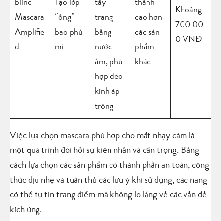
blinc
Tạo lớp
tẩy
thành
Khoảng
Mascara
“ống”
trang
cao hơn
700.00
Amplifie
bao phủ
bằng
các sản
0 VNĐ
d
mi
nước
phẩm
ấm, phù
khác
hợp đeo
kính áp
tròng
Việc lựa chọn mascara phù hợp cho mắt nhạy cảm là
một quá trình đòi hỏi sự kiên nhẫn và cẩn trọng. Bằng
cách lựa chọn các sản phẩm có thành phần an toàn, công
thức dịu nhẹ và tuân thủ các lưu ý khi sử dụng, các nang
có thể tự tin trang điểm mà không lo lắng về các vấn đề
kích ứng.