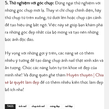
5. Thử nghiệm với góc chụp:
Đừng ngại thử nghiệm với
những góc chụp mới lạ. Thay vì chỉ chụp chính diện, hãy
thử chụp từ trên xuống, từ dưới lên hoặc chụp cận cảnh
để tạo hiệu ứng bất ngờ. Việc này sẽ giúp bạn khám phá
ra những góc đẹp nhất của bộ móng và tạo nên những
bức ảnh độc đáo.
Hy vọng với những gợi ý trên, các nàng sẽ có thêm
nhiều ý tưởng để tạo dáng chụp ảnh nail thật xinh xắn và
ấn tượng. Chúc các nàng luôn tự tin khoe vẻ đẹp của
mình nhé! Và đừng quên ghé thăm
Huyên thuyên | Chia
sẻ bí quyết làm đẹp
để có thêm nhiều kiến thức làm đẹp
bổ ích nha!
TAGS
ảnh nail
chụp ảnh nail
móng đẹp
nail đẹp