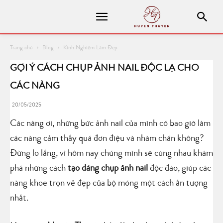
Trang chủ
Blog
Kinh Nghiệm Làm Đẹp
GỢI Ý CÁCH CHỤP ẢNH NAIL ĐỘC LẠ CHO
CÁC NÀNG
20/05/2025
Các nàng ơi, những bức ảnh nail của mình có bao giờ làm
các nàng cảm thấy quá đơn điệu và nhàm chán không?
Đừng lo lắng, vì hôm nay chúng mình sẽ cùng nhau khám
phá những cách
tạo dáng chụp ảnh nail
độc đáo, giúp các
nàng khoe trọn vẻ đẹp của bộ móng một cách ấn tượng
nhất.