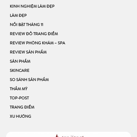
KINH NGHIỆM LÀM ĐẸP
LÀM ĐẸP
NỔI BẬT THÁNG 11
REVIEW ĐỒ TRANG ĐIỂM
REVIEW PHÒNG KHÁM – SPA
REVIEW SẢN PHẨM
SẢN PHẨM
SKINCARE
SO SÁNH SẢN PHẨM
THẨM MỸ
TOP-POST
TRANG ĐIỂM
XU HƯỚNG