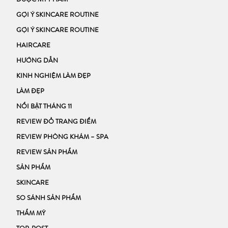
DƯỢC MỸ PHẨM
GỢI Ý SKINCARE ROUTINE
GỢI Ý SKINCARE ROUTINE
HAIRCARE
HƯỚNG DẪN
KINH NGHIỆM LÀM ĐẸP
LÀM ĐẸP
NỔI BẬT THÁNG 11
REVIEW ĐỒ TRANG ĐIỂM
REVIEW PHÒNG KHÁM – SPA
REVIEW SẢN PHẨM
SẢN PHẨM
SKINCARE
SO SÁNH SẢN PHẨM
THẨM MỸ