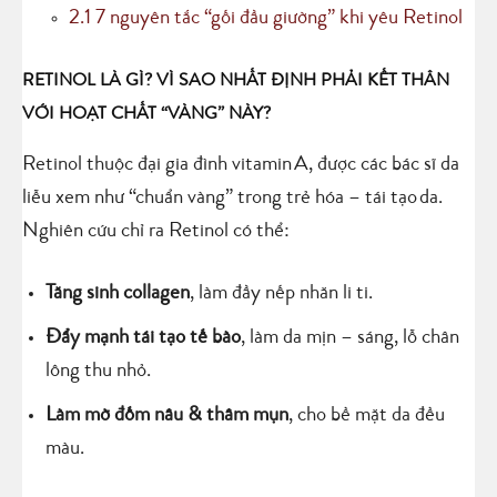
2.1
7 nguyên tắc “gối đầu giường” khi yêu Retinol
RETINOL LÀ GÌ? VÌ SAO
NHẤT ĐỊNH
PHẢI KẾT THÂN
VỚI HOẠT CHẤT “VÀNG” NÀY?
Retinol thuộc đại gia đình vitamin A, được các bác sĩ da
liễu xem như “chuẩn vàng” trong trẻ hóa – tái tạo da.
Nghiên cứu chỉ ra Retinol có thể:
Tăng sinh collagen
, làm đầy nếp nhăn li ti.
Đẩy mạnh tái tạo tế bào
, làm da mịn – sáng, lỗ chân
lông thu nhỏ.
Làm mờ đốm nâu & thâm mụn
, cho bề mặt da đều
màu.