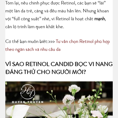
Tóm lại, nếu chinh phục được Retinol, các bạn sẽ “lãi”
một làn da trẻ, căng và đều màu hẳn lên. Nhưng khoan
vội “full công suất” nhé, vì Retinol là hoạt chất
mạnh
,
cần lộ trình làm quen khắt khe.
Có thể bạn muốn biết:>>>
Tư vấn chọn Retinol phù hợp
theo ngân sách và nhu cầu da
VÌ SAO
RETINOL CANDID BỌC VI NANG
ĐÁNG THỬ CHO NGƯỜI MỚI?