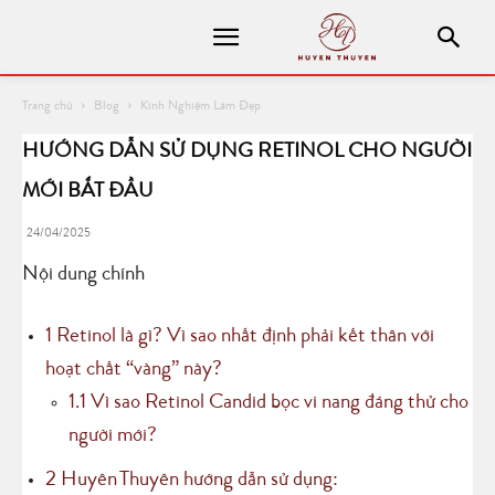
Trang chủ
Blog
Kinh Nghiệm Làm Đẹp
HƯỚNG DẪN SỬ DỤNG RETINOL CHO NGƯỜI
MỚI BẮT ĐẦU
24/04/2025
Nội dung chính
1
Retinol là gì? Vì sao nhất định phải kết thân với
hoạt chất “vàng” này?
1.1
Vì sao Retinol Candid bọc vi nang đáng thử cho
người mới?
2
Huyên Thuyên hướng dẫn sử dụng: