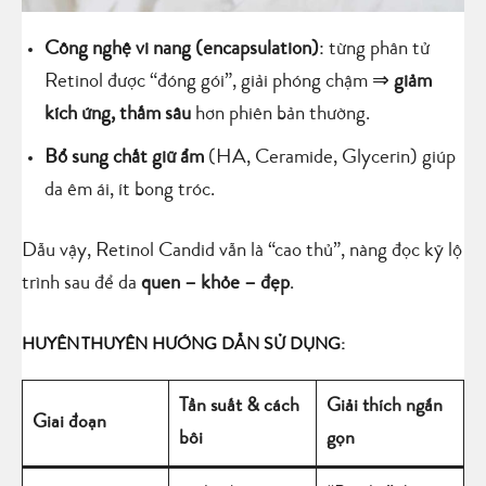
Công nghệ vi nang (encapsulation)
: từng phân tử
Retinol được “đóng gói”, giải phóng chậm ⇒
giảm
kích ứng, thấm sâu
hơn phiên bản thường.
Bổ sung chất giữ ẩm
(HA, Ceramide, Glycerin) giúp
da êm ái, ít bong tróc.
Dẫu vậy, Retinol Candid vẫn là “cao thủ”, nàng đọc kỹ lộ
trình sau để da
quen – khỏe – đẹp
.
HUYÊN THUYÊN HƯỚNG DẪN SỬ DỤNG:
Tần suất & cách
Giải thích ngắn
Giai đoạn
bôi
gọn