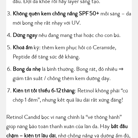
đầu. Đợi da khỏe rồi hãy layer sáng tạo.
Không quên kem chống nắng SPF 50+
mỗi sáng – da
mới bong nhẹ rất nhạy với UV.
Dừng ngay
nếu đang mang thai hoặc cho con bú.
Khoá ẩm
kỹ: thêm kem phục hồi có Ceramide,
Peptide để tăng sức đề kháng.
Bong da nhẹ
là bình thường. Bong rát, đỏ nhiều ⇒
giảm tần suất / chồng thêm kem dưỡng dày.
Kiên trì tối thiểu 6‑12 tháng
: Retinol không phải “cú
chớp 1 đêm”, nhưng kết quả lâu dài rất xứng đáng!
Retinol Candid bọc vi nang chính là “vé thông hành”
giúp nàng bảo toàn thanh xuân của làn da. Hãy
bắt đầu
chậm – kiên trì lâu dài
, nhớ chống nắng và dưỡng ẩm đủ,