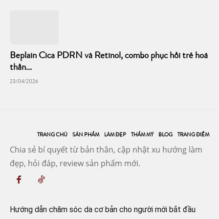
Beplain Cica PDRN và Retinol, combo phục hồi trẻ hoá
thần...
23/04/2026
TRANG CHỦ
SẢN PHẨM
LÀM ĐẸP
THẨM MỸ
BLOG
TRANG ĐIỂM
Chia sẻ bí quyết từ bản thân, cập nhật xu hướng làm
đẹp, hỏi đáp, review sản phẩm mới.
Hướng dẫn chăm sóc da cơ bản cho người mới bắt đầu