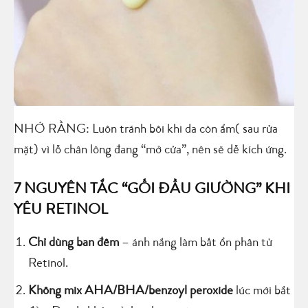
NHỚ RẰNG: Luôn tránh bôi khi da còn ẩm( sau rửa
mặt) vì lỗ chân lông đang “mở cửa”, nên sẽ dễ kích ứng.
7 NGUYÊN TẮC “GỐI ĐẦU GIƯỜNG” KHI
YÊU RETINOL
Chỉ dùng ban đêm
– ánh nắng làm bất ổn phân tử
Retinol.
Không mix AHA/BHA/benzoyl peroxide
lúc mới bắt