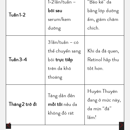
1‑2 lần/tuần –
“Bảo kê” da
bôi sau
bằng lớp dưỡng
Tuần 1‑2
serum/kem
ẩm, giảm châm
dưỡng
chích.
3 lần/tuần – có
thể chuyển sang
Khi da đã quen,
Tuần 3‑4
bôi
trực tiếp
Retinol hấp thu
trên da khô
tốt hơn.
thoáng
Huyên Thuyên
Tăng dần đến
đang ở mức này,
Tháng 2 trở đi
mỗi tối
nếu da
da mịn “đã”
không đỏ rát
lắm!