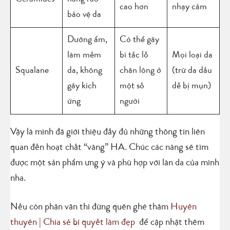
cao hơn
nhạy cảm
bảo vệ da
Dưỡng ẩm,
Có thể gây
làm mềm
bí tắc lỗ
Mọi loại da
Squalane
da, không
chân lông ở
(trừ da dầu
gây kích
một số
dễ bị mụn)
ứng
người
Vậy là mình đã giới thiệu đầy đủ những thông tin liên
quan đến hoạt chất “vàng” HA. Chúc các nàng sẽ tìm
được một sản phẩm ưng ý và phù hợp với làn da của mình
nha.
Nếu còn phân vân thì đừng quên ghé thăm
Huyên
thuyên | Chia sẻ bí quyết làm đẹp
để cập nhật thêm