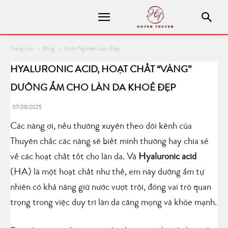
Trang chủ
Blog
Kinh Nghiệm Làm Đẹp
HYALURONIC ACID, HOẠT CHẤT “VÀNG”
DƯỠNG ẨM CHO LÀN DA KHOẺ ĐẸP
07/08/2025
Các nàng ơi, nếu thường xuyên theo dõi kênh của
Thuyên chắc các nàng sẽ biết mình thường hay chia sẻ
về các hoạt chất tốt cho làn da. Và
Hyaluronic acid
(HA) là một hoạt chất như thế, em này dưỡng ẩm tự
nhiên có khả năng giữ nước vượt trội, đóng vai trò quan
trọng trong việc duy trì làn da căng mọng và khỏe mạnh.