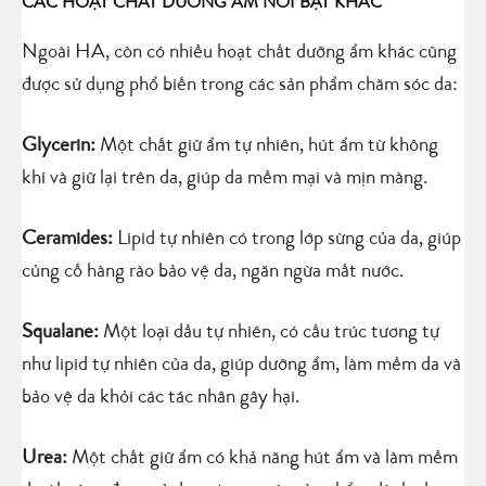
CÁC HOẠT CHẤT DƯỠNG ẨM NỔI BẬT KHÁC
Ngoài HA, còn có nhiều hoạt chất dưỡng ẩm khác cũng
được sử dụng phổ biến trong các sản phẩm chăm sóc da:
Glycerin:
Một chất giữ ẩm tự nhiên, hút ẩm từ không
khí và giữ lại trên da, giúp da mềm mại và mịn màng.
Ceramides:
Lipid tự nhiên có trong lớp sừng của da, giúp
củng cố hàng rào bảo vệ da, ngăn ngừa mất nước.
Squalane:
Một loại dầu tự nhiên, có cấu trúc tương tự
như lipid tự nhiên của da, giúp dưỡng ẩm, làm mềm da và
bảo vệ da khỏi các tác nhân gây hại.
Urea:
Một chất giữ ẩm có khả năng hút ẩm và làm mềm