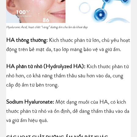
Hyaluronic Acid, hoạt chất “vàng” dưỡng ẩm cho làn da khoẻ đẹp
HA thông thường:
Kích thước phân tử lớn, chủ yếu hoạt
động trên bề mặt da, tạo lớp màng bảo vệ và giữ ẩm.
HA phân tử nhỏ (Hydrolyzed HA):
Kích thước phân tử
nhỏ hơn, có khả năng thẩm thấu sâu hơn vào da, cung
cấp độ ẩm từ bên trong.
Sodium Hyaluronate:
Một dạng muối của HA, có kích
thước phân tử nhỏ và ổn định, dễ dàng thẩm thấu vào da
và giữ ẩm hiệu quả.