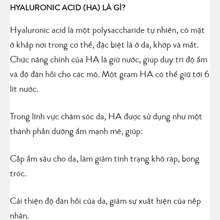
HYALURONIC ACID (HA) LÀ GÌ?
Hyaluronic acid là một polysaccharide tự nhiên, có mặt
ở khắp nơi trong cơ thể, đặc biệt là ở da, khớp và mắt.
Chức năng chính của HA là giữ nước, giúp duy trì độ ẩm
và độ đàn hồi cho các mô. Một gram HA có thể giữ tới 6
lít nước.
Trong lĩnh vực chăm sóc da, HA được sử dụng như một
thành phần dưỡng ẩm mạnh mẽ, giúp:
Cấp ẩm sâu cho da, làm giảm tình trạng khô ráp, bong
tróc.
Cải thiện độ đàn hồi của da, giảm sự xuất hiện của nếp
nhăn.