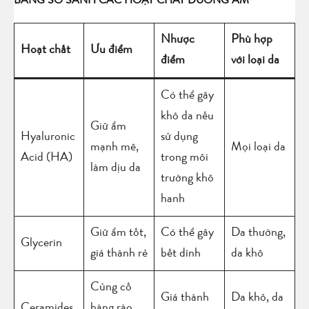
BẢNG SO SÁNH CÁC HOẠT CHẤT DƯỠNG ẨM
Nhược
Phù hợp
Hoạt chất
Ưu điểm
điểm
với loại da
Có thể gây
khô da nếu
Giữ ẩm
Hyaluronic
sử dụng
mạnh mẽ,
Mọi loại da
Acid (HA)
trong môi
làm dịu da
trường khô
hanh
Giữ ẩm tốt,
Có thể gây
Da thường,
Glycerin
giá thành rẻ
bết dính
da khô
Củng cố
Giá thành
Da khô, da
Ceramides
hàng rào