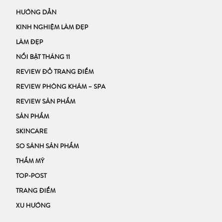
HƯỚNG DẪN
KINH NGHIỆM LÀM ĐẸP
LÀM ĐẸP
NỔI BẬT THÁNG 11
REVIEW ĐỒ TRANG ĐIỂM
REVIEW PHÒNG KHÁM – SPA
REVIEW SẢN PHẨM
SẢN PHẨM
SKINCARE
SO SÁNH SẢN PHẨM
THẨM MỸ
TOP-POST
TRANG ĐIỂM
XU HƯỚNG