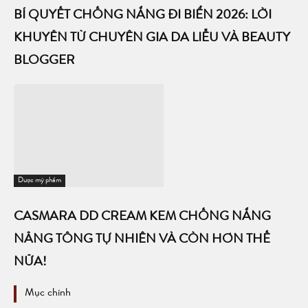
BÍ QUYẾT CHỐNG NẮNG ĐI BIỂN 2026: LỜI
KHUYÊN TỪ CHUYÊN GIA DA LIỄU VÀ BEAUTY
BLOGGER
Dược mỹ phẩm
CASMARA DD CREAM KEM CHỐNG NẮNG
NÂNG TÔNG TỰ NHIÊN VÀ CÒN HƠN THẾ
NỮA!
Mục chính