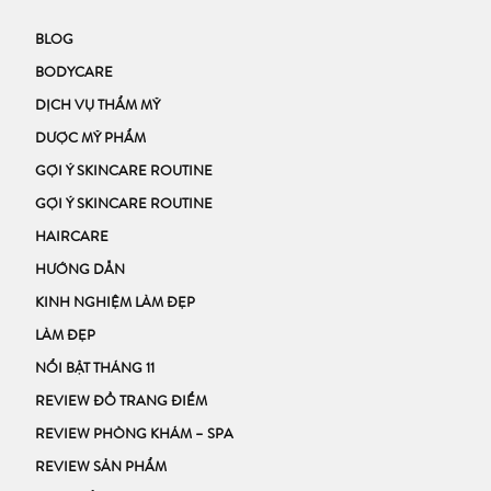
BLOG
BODYCARE
DỊCH VỤ THẨM MỸ
DƯỢC MỸ PHẨM
GỢI Ý SKINCARE ROUTINE
GỢI Ý SKINCARE ROUTINE
HAIRCARE
HƯỚNG DẪN
KINH NGHIỆM LÀM ĐẸP
LÀM ĐẸP
NỔI BẬT THÁNG 11
REVIEW ĐỒ TRANG ĐIỂM
REVIEW PHÒNG KHÁM – SPA
REVIEW SẢN PHẨM