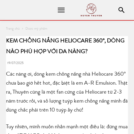
Trang chủ
Dược mỹ phẩm
KEM CHỐNG NẮNG HELIOCARE 360°, DÒNG
NÀO PHÙ HỢP VỚI DA NÀNG?
19/07/2025
Các nàng ơi, dòng kem chống nắng nhà Heliocare 360°
chưa bao giờ hết hot, đặc biệt là em A-R Emulsion. Thật
ra, Thuyên cũng là một fan cứng của Heliocare từ 2-3
năm trước rồi, và số lượng tuýp kem chống nắng mình đã
dùng chắc phải trên 10 tuýp ấy chứ!
Tuy nhiên, mình muốn nhấn mạnh một điều là: đừng mua