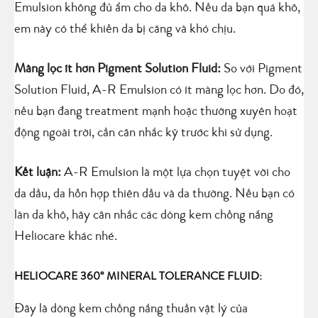
Emulsion không đủ ẩm cho da khô. Nếu da bạn quá khô,
em này có thể khiến da bị căng và khó chịu.
Màng lọc ít hơn Pigment Solution Fluid:
So với Pigment
Solution Fluid, A-R Emulsion có ít màng lọc hơn. Do đó,
nếu bạn đang treatment mạnh hoặc thường xuyên hoạt
động ngoài trời, cần cân nhắc kỹ trước khi sử dụng.
Kết luận:
A-R Emulsion là một lựa chọn tuyệt vời cho
da dầu, da hỗn hợp thiên dầu và da thường. Nếu bạn có
làn da khô, hãy cân nhắc các dòng kem chống nắng
Heliocare khác nhé.
HELIOCARE 360° MINERAL TOLERANCE FLUID:
Đây là dòng kem chống nắng thuần vật lý của