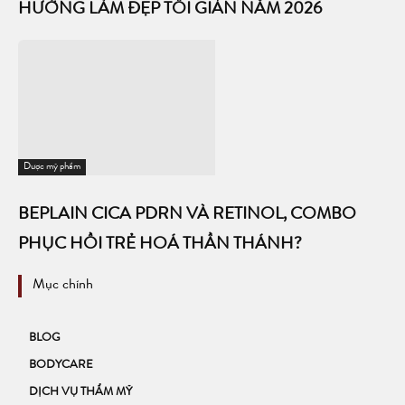
HƯỚNG LÀM ĐẸP TỐI GIẢN NĂM 2026
Dược mỹ phẩm
BEPLAIN CICA PDRN VÀ RETINOL, COMBO
PHỤC HỒI TRẺ HOÁ THẦN THÁNH?
Mục chính
BLOG
BODYCARE
DỊCH VỤ THẨM MỸ