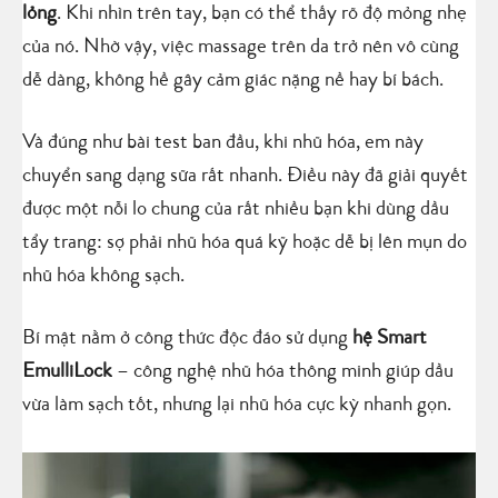
lỏng
. Khi nhìn trên tay, bạn có thể thấy rõ độ mỏng nhẹ
của nó. Nhờ vậy, việc massage trên da trở nên vô cùng
dễ dàng, không hề gây cảm giác nặng nề hay bí bách.
Và đúng như bài test ban đầu, khi nhũ hóa, em này
chuyển sang dạng sữa rất nhanh. Điều này đã giải quyết
được một nỗi lo chung của rất nhiều bạn khi dùng dầu
tẩy trang: sợ phải nhũ hóa quá kỹ hoặc dễ bị lên mụn do
nhũ hóa không sạch.
Bí mật nằm ở công thức độc đáo sử dụng
hệ Smart
EmulliLock
– công nghệ nhũ hóa thông minh giúp dầu
vừa làm sạch tốt, nhưng lại nhũ hóa cực kỳ nhanh gọn.