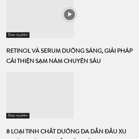
Dược mỹ phẩm
RETINOL VÀ SERUM DƯỠNG SÁNG, GIẢI PHÁP
CẢI THIỆN SẠM NÁM CHUYÊN SÂU
Dược mỹ phẩm
8 LOẠI TINH CHẤT DƯỠNG DA DẪN ĐẦU XU