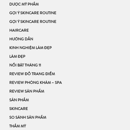
DƯỢC MỸ PHẨM
GỢI Ý SKINCARE ROUTINE
GỢI Ý SKINCARE ROUTINE
HAIRCARE
HƯỚNG DẪN
KINH NGHIỆM LÀM ĐẸP
LÀM ĐẸP
NỔI BẬT THÁNG 11
REVIEW ĐỒ TRANG ĐIỂM
REVIEW PHÒNG KHÁM – SPA
REVIEW SẢN PHẨM
SẢN PHẨM
SKINCARE
SO SÁNH SẢN PHẨM
THẨM MỸ