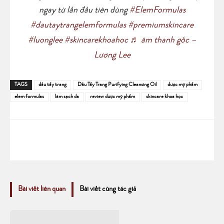
ngay từ lần đầu tiên dùng
#ElemFormulas
#dautaytrangelemformulas
#premiumskincare
#luonglee
#skincarekhoahoc
♬ âm thanh gốc –
Lương Lee
TAGS
dầu tẩy trang
Dầu Tẩy Trang Purifying Cleansing Oil
dược mỹ phẩm
elem formulas
làm sạch da
review dược mỹ phẩm
skincare khoa học
Bài viết liên quan
Bài viết cùng tác giả