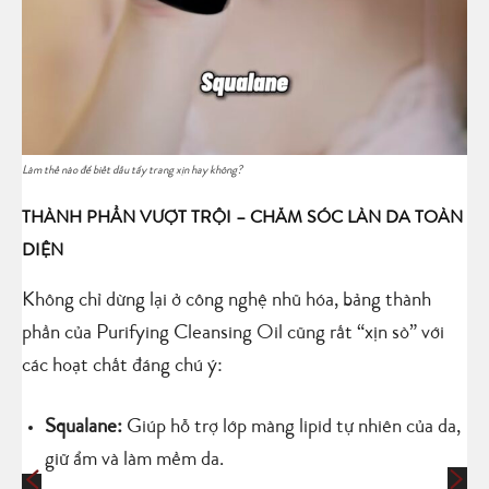
Làm thế nào để biết dầu tẩy trang xịn hay không?
THÀNH PHẦN VƯỢT TRỘI – CHĂM SÓC LÀN DA TOÀN
DIỆN
Không chỉ dừng lại ở công nghệ nhũ hóa, bảng thành
phần của Purifying Cleansing Oil cũng rất “xịn sò” với
các hoạt chất đáng chú ý:
Squalane:
Giúp hỗ trợ lớp màng lipid tự nhiên của da,
giữ ẩm và làm mềm da.