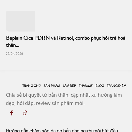
Beplain Cica PDRN và Retinol, combo phục hồi trẻ hoá
thần...
23/04/2026
TRANG CHỦ
SẢN PHẨM
LÀM ĐẸP
THẨM MỸ
BLOG
TRANG ĐIỂM
Chia sẻ bí quyết từ bản thân, cập nhật xu hướng làm
đẹp, hỏi đáp, review sản phẩm mới.
Hướng dẫn chăm sóc da cơ bản cho người mới bắt đầu