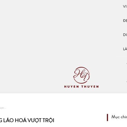
V
Đ
D
L
ợt...
Mục chí
G LÃO HOÁ VƯỢT TRỘI