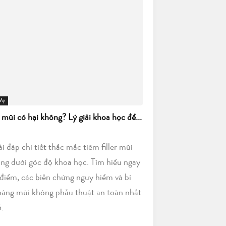
 Mỹ
r mũi có hại không? Lý giải khoa học để...
iải đáp chi tiết thắc mắc tiêm filler mũi
ông dưới góc độ khoa học. Tìm hiểu ngay
điểm, các biến chứng nguy hiểm và bí
nâng mũi không phẫu thuật an toàn nhất
.