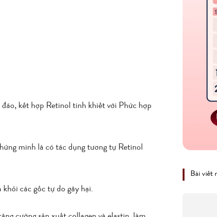
áo, kết hợp Retinol tinh khiết với Phức hợp
hứng minh là có tác dụng tương tự Retinol
Bài viết
khỏi các gốc tự do gây hại.
ăng cường sản xuất collagen và elastin, làm