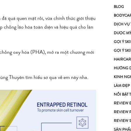
BLOG
BODYCA
ã quá quen mặt rồi, vừa chính thức giới thiệu
DỊCH VỤ
 chống lão hóa toàn diện và hiệu quả cho làn
DƯỢC M
GỢI Ý S
GỢI Ý S
 chống oxy hóa (PHA), mở ra một chương mới
HAIRCAR
HƯỚNG 
cùng Thuyên tìm hiểu sơ qua về em này nha.
KINH NG
LÀM ĐẸP
NỔI BẬT 
REVIEW 
REVIEW 
REVIEW 
SẢN PHẨ