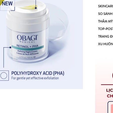
SKINCAR
SO SÁNH
THẨM MỸ
TOP-POS
TRANG Đ
XU HƯỚ