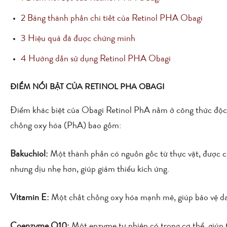
2
Bảng thành phần chi tiết của Retinol PHA Obagi
3
Hiệu quả đã được chứng minh
4
Hướng dẫn sử dụng Retinol PHA Obagi
ĐIỂM NỔI BẬT CỦA RETINOL PHA OBAGI
Điểm khác biệt của Obagi Retinol PhA nằm ở công thức độc đ
chống oxy hóa (PhA) bao gồm:
Bakuchiol:
Một thành phần có nguồn gốc từ thực vật, được c
nhưng dịu nhẹ hơn, giúp giảm thiểu kích ứng.
Vitamin E:
Một chất chống oxy hóa mạnh mẽ, giúp bảo vệ da 
Coenzyme Q10:
Một enzyme tự nhiên có trong cơ thể, giúp t