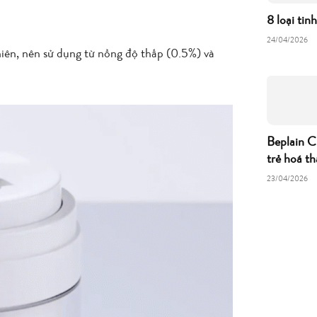
8 loại tin
24/04/2026
iên, nên sử dụng từ nồng độ thấp (0.5%) và
Beplain C
trẻ hoá th
23/04/2026