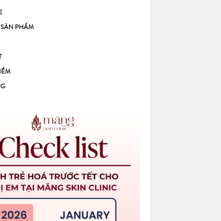
E
 SẢN PHẨM
T
IỂM
NG