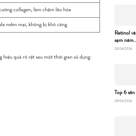
cường collagen, làm chậm lão hóa
da mềm mại, không bị khô căng
Retinol và
sạm nám..
28/04/2026
hiệu quả rõ rệt sau một thời gian sử dụng:
Top 6 sản
28/04/2026