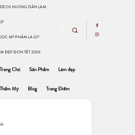
IDEOS HƯỚNG DẪN LÀM
ẸP
ƯỢC MỸ PHẨM LÀ GÌ?
ÀM ĐẸP ĐÓN TẾT 2026
Trang Chủ
Sản Phẩm
Làm đẹp
Thẩm Mỹ
Blog
Trang Điểm
nh