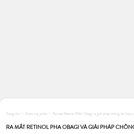
Trang chủ
Dược mỹ phẩm
Ra mắt Retinol PHA Obagi và giải pháp chống lão hoá vư
RA MẮT RETINOL PHA OBAGI VÀ GIẢI PHÁP CHỐN