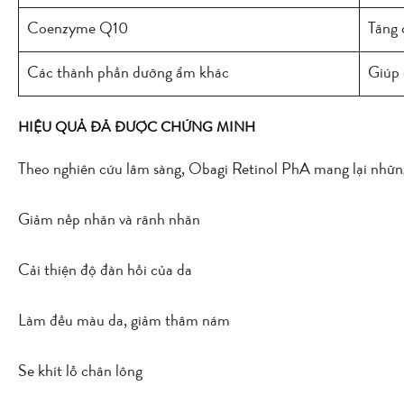
Coenzyme Q10
Tăng 
Các thành phần dưỡng ẩm khác
Giúp 
HIỆU QUẢ ĐÃ ĐƯỢC CHỨNG MINH
Theo nghiên cứu lâm sàng, Obagi Retinol PhA mang lại những 
Giảm nếp nhăn và rãnh nhăn
Cải thiện độ đàn hồi của da
Làm đều màu da, giảm thâm nám
Se khít lỗ chân lông