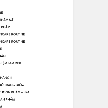
RE
 THẨM MỸ
Ỹ PHẨM
KINCARE ROUTINE
KINCARE ROUTINE
E
DẪN
HIỆM LÀM ĐẸP
THÁNG 11
ĐỒ TRANG ĐIỂM
PHÒNG KHÁM – SPA
SẢN PHẨM
M