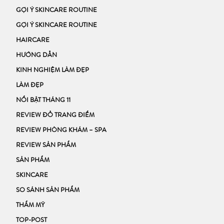
GỢI Ý SKINCARE ROUTINE
GỢI Ý SKINCARE ROUTINE
HAIRCARE
HƯỚNG DẪN
KINH NGHIỆM LÀM ĐẸP
LÀM ĐẸP
NỔI BẬT THÁNG 11
REVIEW ĐỒ TRANG ĐIỂM
REVIEW PHÒNG KHÁM – SPA
REVIEW SẢN PHẨM
SẢN PHẨM
SKINCARE
SO SÁNH SẢN PHẨM
THẨM MỸ
TOP-POST