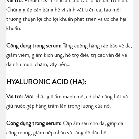
Vai trò:
Prebiotics là thức ăn cho các lợi khuẩn trên da.
Chúng giúp cân bằng hệ vi sinh vật trên da, tạo môi
trường thuận lợi cho lợi khuẩn phát triển và ức chế hại
khuẩn.
Công dụng trong serum:
Tăng cường hàng rào bảo vệ da,
giảm viêm, giảm kích ứng, hỗ trợ điều trị các vấn đề về
da như mụn, chàm, vẩy nến…
HYALURONIC ACID (HA):
Vai trò:
Một chất giữ ẩm mạnh mẽ, có khả năng hút và
giữ nước gấp hàng trăm lần trọng lượng của nó.
Công dụng trong serum:
Cấp ẩm sâu cho da, giúp da
căng mọng, giảm nếp nhăn và tăng độ đàn hồi.