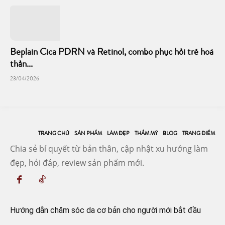
Beplain Cica PDRN và Retinol, combo phục hồi trẻ hoá
thần...
23/04/2026
TRANG CHỦ
SẢN PHẨM
LÀM ĐẸP
THẨM MỸ
BLOG
TRANG ĐIỂM
Chia sẻ bí quyết từ bản thân, cập nhật xu hướng làm
đẹp, hỏi đáp, review sản phẩm mới.
Hướng dẫn chăm sóc da cơ bản cho người mới bắt đầu