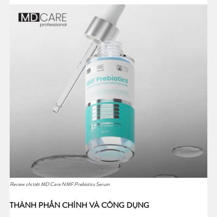
Review chi tiết MD Care NMF Prebiotics Serum
THÀNH PHẦN CHÍNH VÀ CÔNG DỤNG