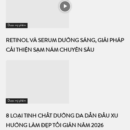
Dược mỹ phẩm
RETINOL VÀ SERUM DƯỠNG SÁNG, GIẢI PHÁP
CẢI THIỆN SẠM NÁM CHUYÊN SÂU
Dược mỹ phẩm
8 LOẠI TINH CHẤT DƯỠNG DA DẪN ĐẦU XU
HƯỚNG LÀM ĐẸP TỐI GIẢN NĂM 2026