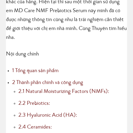
khác của hãng. Hiện tại thì sau một thời gian sử dụng
em MD Care NMF Prebiotics Serum này mình đã có
được những thông tin cũng như là trải nghiệm cần thiết
để giới thiệu với chị em nhà mình. Cùng Thuyên tìm hiểu
nha.
Nội dung chính
1
Tổng quan sản phẩm
2
Thành phần chính và công dụng
2.1
Natural Moisturizing Factors (NMFs):
2.2
Prebiotics:
2.3
Hyaluronic Acid (HA):
2.4
Ceramides: