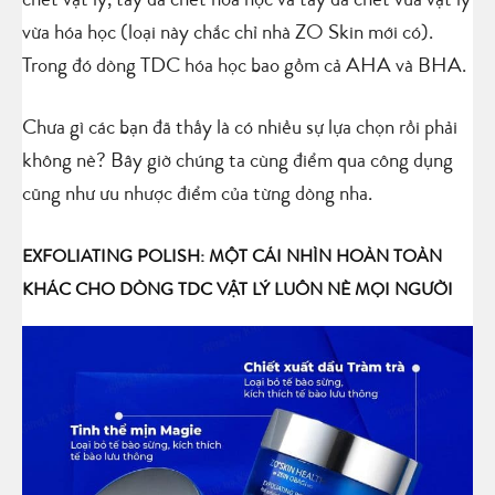
chết vật lý, tẩy da chết hóa học và tẩy da chết vừa vật lý
vừa hóa học (loại này chắc chỉ nhà ZO Skin mới có).
Trong đó dòng TDC hóa học bao gồm cả AHA và BHA.
Chưa gì các bạn đã thấy là có nhiều sự lựa chọn rồi phải
không nè? Bây giờ chúng ta cùng điểm qua công dụng
cũng như ưu nhược điểm của từng dòng nha.
EXFOLIATING POLISH: MỘT CÁI NHÌN HOÀN TOÀN
KHÁC CHO DÒNG TDC VẬT LÝ LUÔN NÈ MỌI NGƯỜI