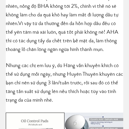
nhiên, nồng độ BHA không tới 2%, chính vì thế nó sẽ
không làm cho da quá khô hay làm mất đi lượng dầu tự
nhiên.Vì vậy từ da thường đến da hỗn hợp dầu đều có
thể yên tâm mà xài luôn, quá tốt phải không nè! AHA
thì có tác dụng tẩy da chết trên bề mặt da, làm thông
thoáng lỗ chân lông ngăn ngừa hình thành mụn.
Nhưng các chị em lưu ý, dù Hãng vẫn khuyến khích có
thể sử dụng mỗi ngày, nhưng Huyên Thuyên khuyên các
bạn chỉ nên sử dụng 3 lần/tuần trước, rồi sau đó có thể
tăng tần suất sử dụng lên nếu thích hoặc tùy vào tình
trạng da của mình nhé.