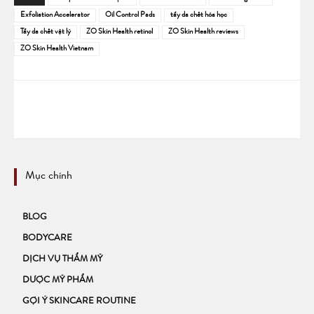
Exfoliation Accelerator
Oil Control Pads
tẩy da chết hóa học
Tẩy da chết vật lý
ZO Skin Health retinol
ZO Skin Health reviews
ZO Skin Health Vietnam
Mục chính
BLOG
BODYCARE
DỊCH VỤ THẨM MỸ
DƯỢC MỸ PHẨM
GỢI Ý SKINCARE ROUTINE