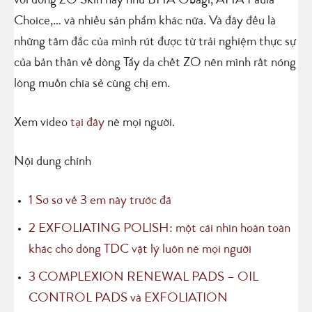
với dòng ZO Skin này như BHA Obagi, AHA Paula
Choice,… và nhiều sản phẩm khác nữa. Và đây đều là
những tâm đắc của mình rút được từ trải nghiệm thực sự
của bản thân về dòng Tẩy da chết ZO nên mình rất nóng
lòng muốn chia sẻ cùng chị em.
Xem video
tại đây
nè mọi người.
Nội dung chính
1
Sơ sơ về 3 em này trước đã
2
EXFOLIATING POLISH: một cái nhìn hoàn toàn
khác cho dòng TDC vật lý luôn nè mọi người
3
COMPLEXION RENEWAL PADS – OIL
CONTROL PADS và EXFOLIATION