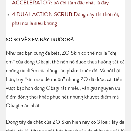
ACCELERATOR: bộ đôi tâm đắc nhất là đây
4
DUAL ACTION SCRUB:Dòng này thì thôi rồi,
phải nói là siêu khủng
SƠ SƠ VỀ 3 EM NÀY TRƯỚC ĐÃ
Như các bạn cũng đã biết, ZO Skin có thể nói là “chị
em” của dòng Obagi, thế nên nó được thừa hưởng tất cả
những ưu điểm của dòng sản phẩm trước đó. Và nổi bật
hơn, tuy “sinh sau đẻ muộn” nhưng ZO đã được cải tiến
vượt bậc hơn dòng Obagi rất nhiều, vẫn giữ nguyên ưu
điểm đồng thời khắc phục hết những khuyết điểm mà
Obagi mắc phải.
Dòng tẩy da chết của ZO Skin hiện nay có 3 loại: Tẩy da