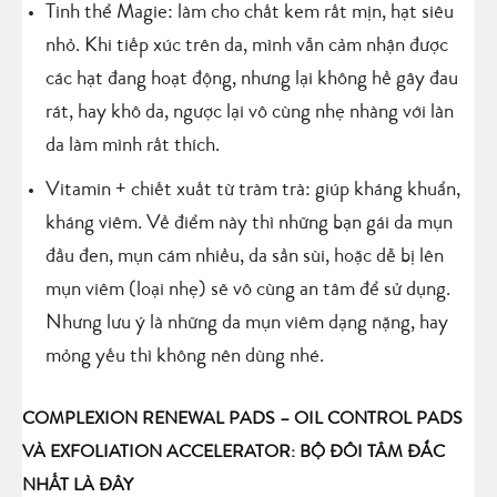
Tinh thể Magie: làm cho chất kem rất mịn, hạt siêu
nhỏ. Khi tiếp xúc trên da, mình vẫn cảm nhận được
các hạt đang hoạt động, nhưng lại không hề gây đau
rát, hay khô da, ngược lại vô cùng nhẹ nhàng với làn
da làm mình rất thích.
Vitamin + chiết xuất từ tràm trà: giúp kháng khuẩn,
kháng viêm. Về điểm này thì những bạn gái da mụn
đầu đen, mụn cám nhiều, da sần sùi, hoặc dễ bị lên
mụn viêm (loại nhẹ) sẽ vô cùng an tâm để sử dụng.
Nhưng lưu ý là những da mụn viêm dạng nặng, hay
mỏng yếu thì không nên dùng nhé.
COMPLEXION RENEWAL PADS – OIL CONTROL PADS
VÀ EXFOLIATION ACCELERATOR: BỘ ĐÔI TÂM ĐẮC
NHẤT LÀ ĐÂY