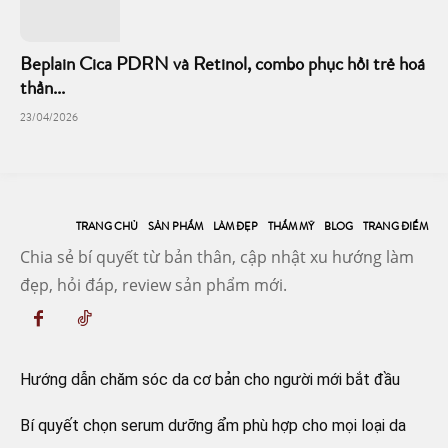
Beplain Cica PDRN và Retinol, combo phục hồi trẻ hoá
thần...
23/04/2026
TRANG CHỦ
SẢN PHẨM
LÀM ĐẸP
THẨM MỸ
BLOG
TRANG ĐIỂM
Chia sẻ bí quyết từ bản thân, cập nhật xu hướng làm
đẹp, hỏi đáp, review sản phẩm mới.
Hướng dẫn chăm sóc da cơ bản cho người mới bắt đầu
Bí quyết chọn serum dưỡng ẩm phù hợp cho mọi loại da