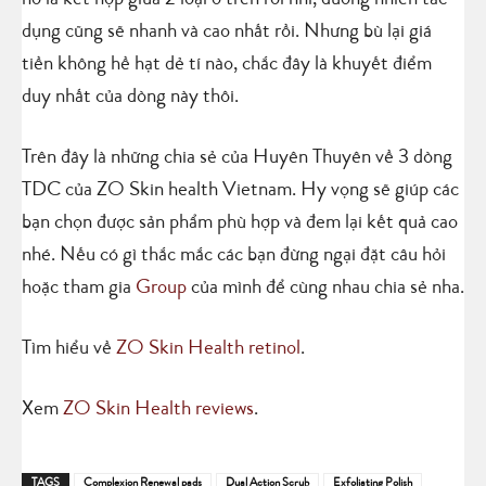
nó là kết hợp giữa 2 loại ở trên rồi nhỉ, đương nhiên tác
dụng cũng sẽ nhanh và cao nhất rồi. Nhưng bù lại giá
tiền không hề hạt dẻ tí nào, chắc đây là khuyết điểm
duy nhất của dòng này thôi.
Trên đây là những chia sẻ của Huyên Thuyên về 3 dòng
TDC của ZO Skin health Vietnam. Hy vọng sẽ giúp các
bạn chọn được sản phẩm phù hợp và đem lại kết quả cao
nhé. Nếu có gì thắc mắc các bạn đừng ngại đặt câu hỏi
hoặc tham gia
Group
của mình để cùng nhau chia sẻ nha.
Tìm hiểu về
ZO Skin Health retinol
.
Xem
ZO Skin Health reviews
.
TAGS
Complexion Renewal pads
Dual Action Scrub
Exfoliating Polish