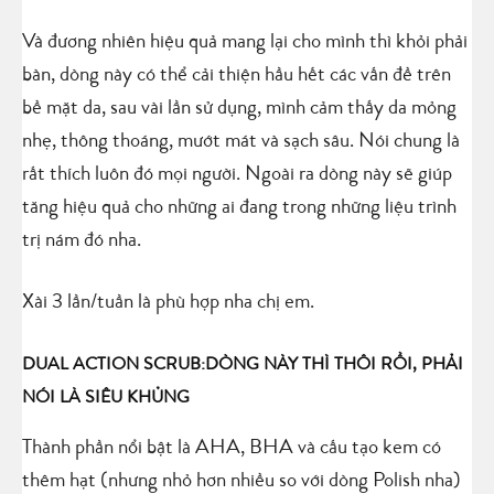
Và đương nhiên hiệu quả mang lại cho mình thì khỏi phải
bàn, dòng này có thể cải thiện hầu hết các vấn đề trên
bề mặt da, sau vài lần sử dụng, mình cảm thấy da mỏng
nhẹ, thông thoáng, mướt mát và sạch sâu. Nói chung là
rất thích luôn đó mọi người. Ngoài ra dòng này sẽ giúp
tăng hiệu quả cho những ai đang trong những liệu trình
trị nám đó nha.
Xài 3 lần/tuần là phù hợp nha chị em.
DUAL ACTION SCRUB:DÒNG NÀY THÌ THÔI RỒI, PHẢI
NÓI LÀ SIÊU KHỦNG
Thành phần nổi bật là AHA, BHA và cấu tạo kem có
thêm hạt (nhưng nhỏ hơn nhiều so với dòng Polish nha)