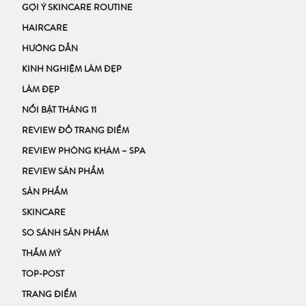
GỢI Ý SKINCARE ROUTINE
HAIRCARE
HƯỚNG DẪN
KINH NGHIỆM LÀM ĐẸP
LÀM ĐẸP
NỔI BẬT THÁNG 11
REVIEW ĐỒ TRANG ĐIỂM
REVIEW PHÒNG KHÁM – SPA
REVIEW SẢN PHẨM
SẢN PHẨM
SKINCARE
SO SÁNH SẢN PHẨM
THẨM MỸ
TOP-POST
TRANG ĐIỂM