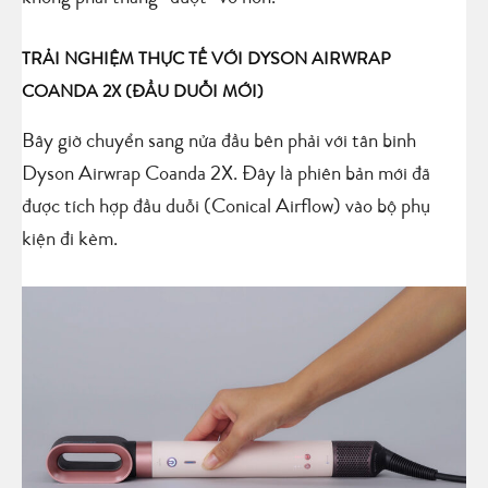
TRẢI NGHIỆM THỰC TẾ VỚI DYSON AIRWRAP
COANDA 2X (ĐẦU DUỖI MỚI)
Bây giờ chuyển sang nửa đầu bên phải với tân binh
Dyson Airwrap Coanda 2X. Đây là phiên bản mới đã
được tích hợp đầu duỗi (Conical Airflow) vào bộ phụ
kiện đi kèm.