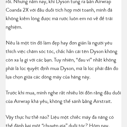
rồi. Nhưng năm nay, khi Dyson tung ra bản Airwrap
Coanda 2X với đầu duỗi tích hợp mới toanh, mình đã
không kiềm lòng được mà rước luôn em nó về để trải
nghiệm.
Nếu là một tín đồ làm đẹp hay đơn giản là người yêu
thích việc chăm sóc tóc, chắc hẳn cái tên Dyson không
còn xa lạ gì với các bạn. Tuy nhiên, “đau ví” nhất không
phải là lúc quyết định mua Dyson, mà là lúc phải đắn đo
lựa chọn giữa các dòng máy của hãng này.
Trước khi mua, mình nghe rất nhiều lời đồn rằng đầu duỗi
của Airwrap khá yếu, không thể sánh bằng Airstrait.
Vậy thực hư thế nào? Liệu một chiếc máy đa năng có
thể đánh bại một “chuyên gia” duỗi tóc? Hôm nay,