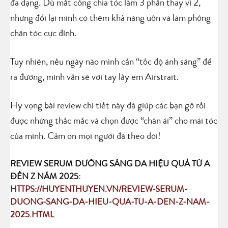
đa dạng. Dù mất công chia tóc làm 3 phần thay vì 2,
nhưng đổi lại mình có thêm khả năng uốn và làm phồng
chân tóc cực đỉnh.
Tuy nhiên, nếu ngày nào mình cần “tốc độ ánh sáng” để
ra đường, mình vẫn sẽ với tay lấy em Airstrait.
Hy vọng bài review chi tiết này đã giúp các bạn gỡ rối
được những thắc mắc và chọn được “chân ái” cho mái tóc
của mình. Cảm ơn mọi người đã theo dõi!
REVIEW SERUM DƯỠNG SÁNG DA HIỆU QUẢ TỪ A
ĐẾN Z NĂM 2025:
HTTPS://HUYENTHUYEN.VN/REVIEW-SERUM-
DUONG-SANG-DA-HIEU-QUA-TU-A-DEN-Z-NAM-
2025.HTML