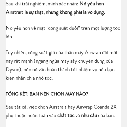
Sau khi trải nghiệm, mình xác nhận:
Nó yếu hơn
Airstrait là sự thật, nhưng không phải là vô dụng.
Nó yếu hơn về mặt “công suất duỗi” trên một lượng tóc
lớn.
Tuy nhiên, công suất gió của thân máy Airwrap đời mới
này rất mạnh (ngang ngửa máy sấy chuyên dụng của
Dyson), nên nó vẫn hoàn thành tốt nhiệm vụ nếu bạn
kiên nhẫn chia nhỏ tóc.
TỔNG KẾT: BẠN NÊN CHỌN MÁY NÀO?
Sau tất cả, việc chọn Airstrait hay Airwrap Coanda 2X
phụ thuộc hoàn toàn vào
chất tóc
và
nhu cầu
của bạn.