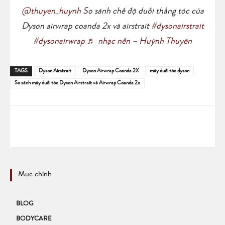
@thuyen_huynh
So sánh chế độ duỗi thẳng tóc của
Dyson airwrap coanda 2x và airstrait
#dysonairstrait
#dysonairwrap
♬ nhạc nền – Huỳnh Thuyên
TAGS
Dyson Airstrait
Dyson Airwrap Coanda 2X
máy duỗi tóc dyson
So sánh máy duỗi tóc Dyson Airstrait và Airwrap Coanda 2x
Mục chính
BLOG
BODYCARE