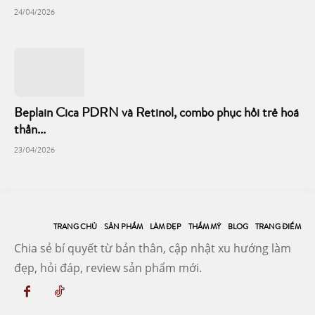
24/04/2026
Beplain Cica PDRN và Retinol, combo phục hồi trẻ hoá
thần...
23/04/2026
TRANG CHỦ
SẢN PHẨM
LÀM ĐẸP
THẨM MỸ
BLOG
TRANG ĐIỂM
Chia sẻ bí quyết từ bản thân, cập nhật xu hướng làm
đẹp, hỏi đáp, review sản phẩm mới.