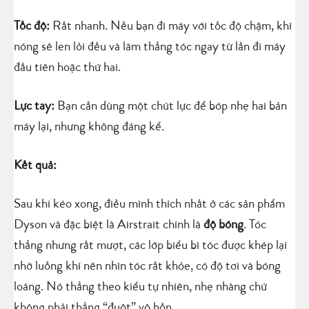
Tốc độ:
Rất nhanh. Nếu bạn đi máy với tốc độ chậm, khí
nóng sẽ len lỏi đều và làm thẳng tóc ngay từ lần đi máy
đầu tiên hoặc thứ hai.
Lực tay:
Bạn cần dùng một chút lực để bóp nhẹ hai bản
máy lại, nhưng không đáng kể.
Kết quả:
Sau khi kéo xong, điều mình thích nhất ở các sản phẩm
Dyson và đặc biệt là Airstrait chính là
độ bóng
. Tóc
thẳng nhưng rất mượt, các lớp biểu bì tóc được khép lại
nhờ luồng khí nên nhìn tóc rất khỏe, có độ tơi và bóng
loáng. Nó thẳng theo kiểu tự nhiên, nhẹ nhàng chứ
không phải thẳng “đuột” vô hồn.