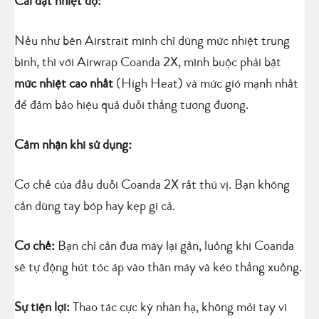
Cài đặt nhiệt độ:
Nếu như bên Airstrait mình chỉ dùng mức nhiệt trung
bình, thì với Airwrap Coanda 2X, mình buộc phải bật
mức nhiệt cao nhất
(High Heat) và mức gió mạnh nhất
để đảm bảo hiệu quả duỗi thẳng tương đương.
Cảm nhận khi sử dụng:
Cơ chế của đầu duỗi Coanda 2X rất thú vị. Bạn không
cần dùng tay bóp hay kẹp gì cả.
Cơ chế:
Bạn chỉ cần đưa máy lại gần, luồng khí Coanda
sẽ tự động hút tóc áp vào thân máy và kéo thẳng xuống.
Sự tiện lợi:
Thao tác cực kỳ nhàn hạ, không mỏi tay vì