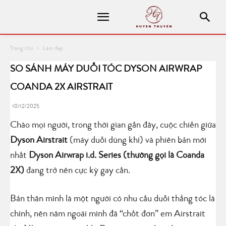
Trang chủ
Làm đẹp
SO SÁNH MÁY DUỖI TÓC DYSON AIRWRAP
COANDA 2X AIRSTRAIT
10/12/2025
Chào mọi người, trong thời gian gần đây, cuộc chiến giữa
Dyson Airstrait
(máy duỗi dùng khí) và phiên bản mới
nhất
Dyson Airwrap i.d. Series (thường gọi là Coanda
2X)
đang trở nên cực kỳ gay cấn.
Bản thân mình là một người có nhu cầu duỗi thẳng tóc là
chính, nên năm ngoái mình đã “chốt đơn” em Airstrait