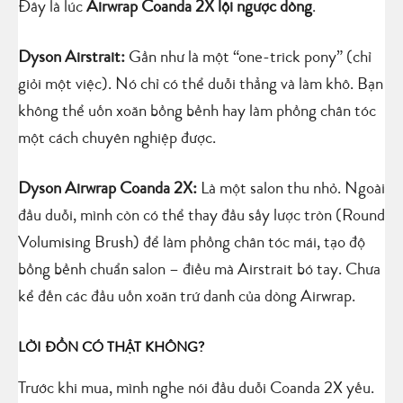
Đây là lúc
Airwrap Coanda 2X lội ngược dòng
.
Dyson Airstrait:
Gần như là một “one-trick pony” (chỉ
giỏi một việc). Nó chỉ có thể duỗi thẳng và làm khô. Bạn
không thể uốn xoăn bồng bềnh hay làm phồng chân tóc
một cách chuyên nghiệp được.
Dyson Airwrap Coanda 2X:
Là một salon thu nhỏ. Ngoài
đầu duỗi, mình còn có thể thay đầu sấy lược tròn (Round
Volumising Brush) để làm phồng chân tóc mái, tạo độ
bồng bềnh chuẩn salon – điều mà Airstrait bó tay. Chưa
kể đến các đầu uốn xoăn trứ danh của dòng Airwrap.
LỜI ĐỒN CÓ THẬT KHÔNG?
Trước khi mua, mình nghe nói đầu duỗi Coanda 2X yếu.