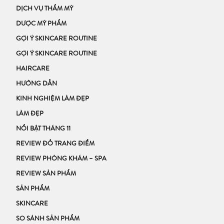
DỊCH VỤ THẨM MỸ
DƯỢC MỸ PHẨM
GỢI Ý SKINCARE ROUTINE
GỢI Ý SKINCARE ROUTINE
HAIRCARE
HƯỚNG DẪN
KINH NGHIỆM LÀM ĐẸP
LÀM ĐẸP
NỔI BẬT THÁNG 11
REVIEW ĐỒ TRANG ĐIỂM
REVIEW PHÒNG KHÁM – SPA
REVIEW SẢN PHẨM
SẢN PHẨM
SKINCARE
SO SÁNH SẢN PHẨM