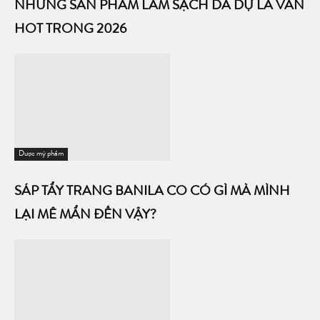
NHỮNG SẢN PHẨM LÀM SẠCH DA DỰ LÀ VẪN
HOT TRONG 2026
Dược mỹ phẩm
SÁP TẨY TRANG BANILA CO CÓ GÌ MÀ MÌNH
LẠI MÊ MẨN ĐẾN VẬY?