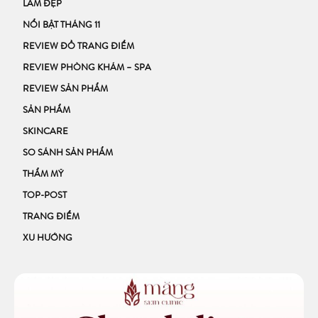
LÀM ĐẸP
NỔI BẬT THÁNG 11
REVIEW ĐỒ TRANG ĐIỂM
REVIEW PHÒNG KHÁM – SPA
REVIEW SẢN PHẨM
SẢN PHẨM
SKINCARE
SO SÁNH SẢN PHẨM
THẨM MỸ
TOP-POST
TRANG ĐIỂM
XU HƯỚNG