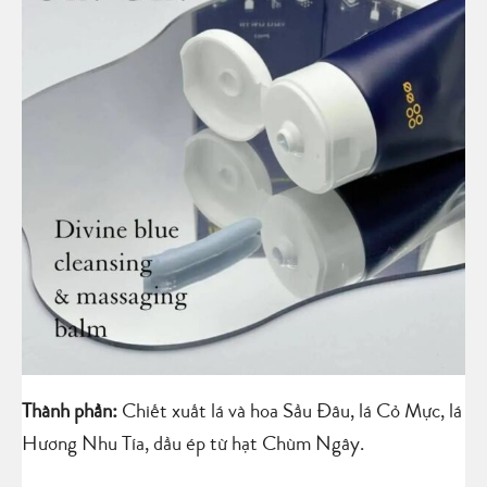
Thành phần:
Chiết xuất lá và hoa Sầu Đâu, lá Cỏ Mực, lá
Hương Nhu Tía, dầu ép từ hạt Chùm Ngây.