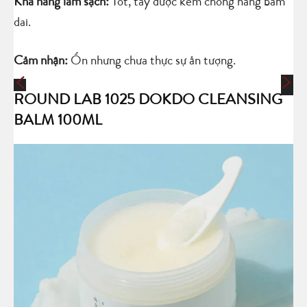
Khả năng làm sạch:
Tốt, tẩy được kem chống nắng bám
dai.
Cảm nhận:
Ổn nhưng chưa thực sự ấn tượng.
ROUND LAB 1025 DOKDO CLEANSING
BALM 100ML