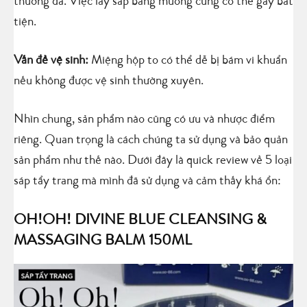
thương da. Việc lấy sáp bằng muỗng cũng có thể gây bất
tiện.
Vấn đề vệ sinh:
Miệng hộp to có thể dễ bị bám vi khuẩn
nếu không được vệ sinh thường xuyên.
Nhìn chung, sản phẩm nào cũng có ưu và nhược điểm
riêng. Quan trọng là cách chúng ta sử dụng và bảo quản
sản phẩm như thế nào. Dưới đây là quick review về 5 loại
sáp tẩy trang mà mình đã sử dụng và cảm thấy khá ổn:
OH!OH! DIVINE BLUE CLEANSING &
MASSAGING BALM 150ML