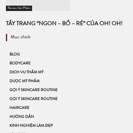
Review Sản Phẩm
TẨY TRANG “NGON – BỔ – RẺ” CỦA OH! OH!
Mục chính
BLOG
BODYCARE
DỊCH VỤ THẨM MỸ
DƯỢC MỸ PHẨM
GỢI Ý SKINCARE ROUTINE
GỢI Ý SKINCARE ROUTINE
HAIRCARE
HƯỚNG DẪN
KINH NGHIỆM LÀM ĐẸP