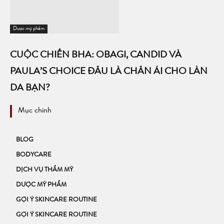
Dược mỹ phẩm
CUỘC CHIẾN BHA: OBAGI, CANDID VÀ
PAULA’S CHOICE ĐÂU LÀ CHÂN ÁI CHO LÀN
DA BẠN?
Mục chính
BLOG
BODYCARE
DỊCH VỤ THẨM MỸ
DƯỢC MỸ PHẨM
GỢI Ý SKINCARE ROUTINE
GỢI Ý SKINCARE ROUTINE