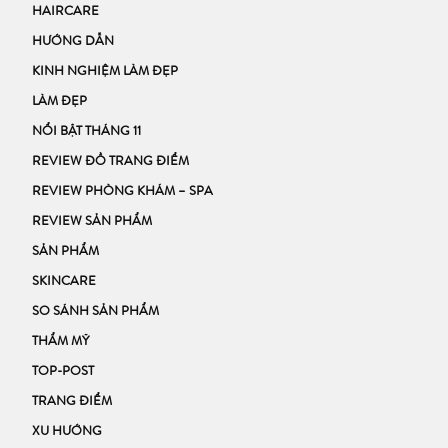
HAIRCARE
HƯỚNG DẪN
KINH NGHIỆM LÀM ĐẸP
LÀM ĐẸP
NỔI BẬT THÁNG 11
REVIEW ĐỒ TRANG ĐIỂM
REVIEW PHÒNG KHÁM – SPA
REVIEW SẢN PHẨM
SẢN PHẨM
SKINCARE
SO SÁNH SẢN PHẨM
THẨM MỸ
TOP-POST
TRANG ĐIỂM
XU HƯỚNG