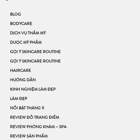
BLOG
BODYCARE
DỊCH VỤ THẨM MỸ
DƯỢC MỸ PHẨM
GỢI Ý SKINCARE ROUTINE
GỢI Ý SKINCARE ROUTINE
HAIRCARE
HƯỚNG DẪN
KINH NGHIỆM LÀM ĐẸP
LÀM ĐẸP
NỔI BẬT THÁNG 11
REVIEW ĐỒ TRANG ĐIỂM
REVIEW PHÒNG KHÁM – SPA
REVIEW SẢN PHẨM