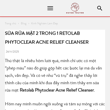
Trang chủ
Blog
Kinh Nghiệm Làm Đẹp
SỮA RỬA MẶT 2 TRONG 1 RETOLAB
PHYTOCLEAR ACNE RELIEF CLEANSER
26/11/2025
Thú thật là nhiều hôm lười quá, mình chỉ ước có một
“phép màu” nào đó giúp gộp hết các bước lại mà da vẫn
sạch, vẫn đẹp. Và có vẻ như “vũ trụ” đã nghe thấy lời
thỉnh cầu của mình khi đưa đẩy mình tìm thấy em sữa
rửa mặt
Retolab Phytoclear Acne Relief Cleanser
.
Hôm nay mình muốn ngồi xuống và tâm sự mỏng với các