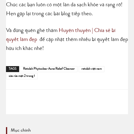
Chúc các bạn luôn có một làn da sạch khỏe và rạng rỡ!
Hẹn gặp lại trong các bài blog tiếp theo.
Và đừng quên ghé thăm
Huyên thuyên | Chia sẻ bí
quyết làm đẹp
để cập nhật thêm nhiều bí quyết làm đẹp
hữu ích khác nhé!
TAGS
Retolab Phytoclear Acne Relief Cleanser
retolab việt nam
sữa rửa mặt 2 trong 1
Mục chính