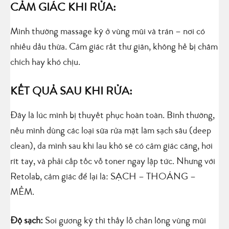
CẢM GIÁC KHI RỬA:
Mình thường massage kỹ ở vùng mũi và trán – nơi có
nhiều dầu thừa. Cảm giác rất thư giãn, không hề bị châm
chích hay khó chịu.
KẾT QUẢ SAU KHI RỬA
:
Đây là lúc mình bị thuyết phục hoàn toàn. Bình thường,
nếu mình dùng các loại sữa rửa mặt làm sạch sâu (deep
clean), da mình sau khi lau khô sẽ có cảm giác căng, hơi
rít tay, và phải cấp tốc vỗ toner ngay lập tức. Nhưng với
Retolab, cảm giác để lại là: SẠCH – THOÁNG –
MỀM.
Độ sạch:
Soi gương kỹ thì thấy lỗ chân lông vùng mũi