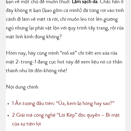
bạn về một chủ đề muôn thuở:
Làm sạch da
. Chắc hẳn ở
đây không ít bạn (bao gồm cả mình) đã từng rơi vào tình
cảnh đi làm về mệt rã rời, chỉ muốn leo tót lên giường
ngủ nhưng lại phải vật lộn với quy trình tẩy trang, rồi rửa
mặt lỉnh kỉnh đúng không?
Hôm nay, hãy cùng mình “mổ xẻ” chi tiết em sữa rửa
mặt 2-trong-1 đang cực hot này để xem liệu nó có thần
thánh như lời đồn không nhé!
Nội dung chính
1
Ấn tượng đầu tiên: “Ủa, kem bị hỏng hay sao?”
2
Giải mã công nghệ “Lõi Kép” độc quyền – Bí mật
của sự tiện lợi