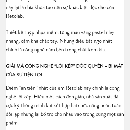
này lại là chìa khóa tạo nên sự khác biệt độc đáo của
Retolab.
Thiết kế tuýp nhựa mềm, tông màu vàng pastel nhẹ
nhàng, cầm khá chắc tay. Nhưng điều bất ngờ nhất
chính là công nghệ nằm bên trong chất kem kia.
GIẢI MÃ CÔNG NGHỆ “LÕI KÉP” ĐỘC QUYỀN – BÍ MẬT
CỦA SỰ TIỆN LỢI
Điểm “ăn tiền” nhất của em Retolab này chính là công
nghệ lõi kép. Hiểu một cách đơn giản, nhà sản xuất đã
cực kỳ thông minh khi kết hợp hai chức năng hoàn toàn
đối lập nhưng lại bổ trợ cho nhau vào trong cùng một sản
phẩm.