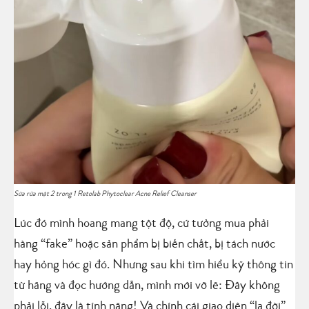
Sữa rửa mặt 2 trong 1 Retolab Phytoclear Acne Relief Cleanser
Lúc đó mình hoang mang tột độ, cứ tưởng mua phải
hàng “fake” hoặc sản phẩm bị biến chất, bị tách nước
hay hỏng hóc gì đó. Nhưng sau khi tìm hiểu kỹ thông tin
từ hãng và đọc hướng dẫn, mình mới vỡ lẽ: Đây không
phải lỗi, đây là tính năng! Và chính cái giao diện “lạ đời”