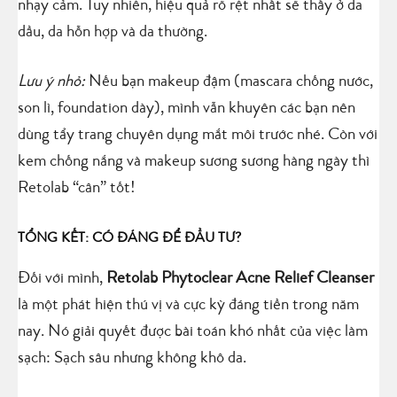
nhạy cảm. Tuy nhiên, hiệu quả rõ rệt nhất sẽ thấy ở da
dầu, da hỗn hợp và da thường.
Lưu ý nhỏ:
Nếu bạn makeup đậm (mascara chống nước,
son lì, foundation dày), mình vẫn khuyên các bạn nên
dùng tẩy trang chuyên dụng mắt môi trước nhé. Còn với
kem chống nắng và makeup sương sương hàng ngày thì
Retolab “cân” tốt!
TỔNG KẾT: CÓ ĐÁNG ĐỂ ĐẦU TƯ?
Đối với mình,
Retolab Phytoclear Acne Relief Cleanser
là một phát hiện thú vị và cực kỳ đáng tiền trong năm
nay. Nó giải quyết được bài toán khó nhất của việc làm
sạch: Sạch sâu nhưng không khô da.