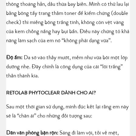
thông thoáng hẳn, dầu thừa bay biến. Mình có thử lau lại
bằng bông tẩy trang thấm toner để kiểm chứng (double
check) thì miếng bông trắng tinh, không còn vệt vàng
của kem chống nắng hay bụi bẩn. Điều này chứng tỏ khả
năng làm sạch của em nó “không phải dạng vừa”.
Độ ẩm:
Da sờ vào thấy mướt, mềm như vừa bôi một lớp
dưỡng nhẹ. Đây chính là công dụng của cái “lõi trắng”
thần thánh kia.
RETOLAB PHYTOCLEAR DÀNH CHO AI?
Sau một thời gian sử dụng, mình đúc kết lại rằng em này
sẽ là “chân ái” cho những đối tượng sau:
Dân văn phòng bận rộn:
Sáng đi làm vội, tối về mệt,