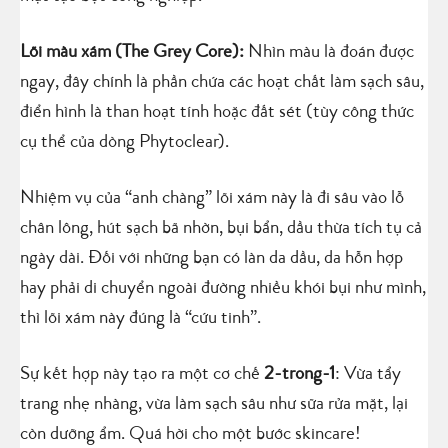
Lõi màu xám (The Grey Core):
Nhìn màu là đoán được
ngay, đây chính là phần chứa các hoạt chất làm sạch sâu,
điển hình là than hoạt tính hoặc đất sét (tùy công thức
cụ thể của dòng Phytoclear).
Nhiệm vụ của “anh chàng” lõi xám này là đi sâu vào lỗ
chân lông, hút sạch bã nhờn, bụi bẩn, dầu thừa tích tụ cả
ngày dài. Đối với những bạn có làn da dầu, da hỗn hợp
hay phải di chuyển ngoài đường nhiều khói bụi như mình,
thì lõi xám này đúng là “cứu tinh”.
Sự kết hợp này tạo ra một cơ chế
2-trong-1
: Vừa tẩy
trang nhẹ nhàng, vừa làm sạch sâu như sữa rửa mặt, lại
còn dưỡng ẩm. Quá hời cho một bước skincare!