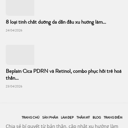
8 loại tinh chất dưỡng da dẫn đầu xu hướng làm...
24/04/2026
Beplain Cica PDRN và Retinol, combo phục hồi trẻ hoá
thần...
23/04/2026
TRANG CHỦ
SẢN PHẨM
LÀM ĐẸP
THẨM MỸ
BLOG
TRANG ĐIỂM
Chia sẻ bí quyết từ bản thân, cập nhật xu hướng làm