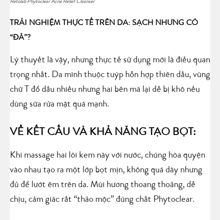
Retolab Phytoclear Acne Relief Cleanser
TRẢI NGHIỆM THỰC TẾ TRÊN DA: SẠCH NHƯNG CÓ
“ĐÃ”?
Lý thuyết là vậy, nhưng thực tế sử dụng mới là điều quan
trọng nhất. Da mình thuộc tuýp hỗn hợp thiên dầu, vùng
chữ T đổ dầu nhiều nhưng hai bên má lại dễ bị khô nếu
dùng sữa rửa mặt quá mạnh.
VỀ KẾT CẤU VÀ KHẢ NĂNG TẠO BỌT:
Khi massage hai lõi kem này với nước, chúng hòa quyện
vào nhau tạo ra một lớp bọt mịn, không quá dày nhưng
đủ để lướt êm trên da. Mùi hương thoang thoảng, dễ
chịu, cảm giác rất “thảo mộc” đúng chất Phytoclear.