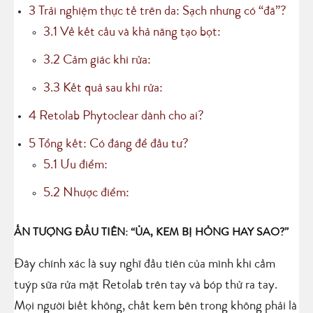
3
Trải nghiệm thực tế trên da: Sạch nhưng có “đã”?
3.1
Về kết cấu và khả năng tạo bọt:
3.2
Cảm giác khi rửa:
3.3
Kết quả sau khi rửa:
4
Retolab Phytoclear dành cho ai?
5
Tổng kết: Có đáng để đầu tư?
5.1
Ưu điểm:
5.2
Nhược điểm:
ẤN TƯỢNG ĐẦU TIÊN: “ỦA, KEM BỊ HỎNG HAY SAO?”
Đây chính xác là suy nghĩ đầu tiên của mình khi cầm
tuýp sữa rửa mặt Retolab trên tay và bóp thử ra tay.
Mọi người biết không, chất kem bên trong không phải là