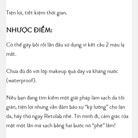
Tiện lợi, tiết kiệm thời gian.
NHƯỢC ĐIỂM:
Có thể gây bối rối lần đầu sử dụng vì kết cấu 2 màu lạ
mắt.
Chưa đủ đô với lớp makeup quá dày và kháng nước
(waterproof).
Nếu bạn đang tìm kiếm một giải pháp làm sạch da tối
giản, tiện lợi nhưng vẫn đảm bảo sự “kỹ lưỡng” cho làn
da, hãy thử ngay Retolab nhé. Tin mình đi, cảm giác rửa
mặt một lần mà sạch bằng hai bước nó “phê” lắm!