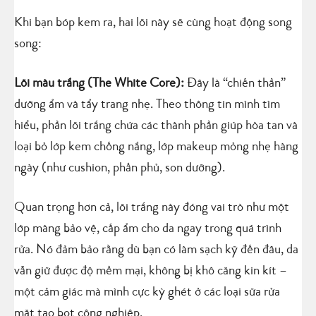
Khi bạn bóp kem ra, hai lõi này sẽ cùng hoạt động song
song:
Lõi màu trắng (The White Core):
Đây là “chiến thần”
dưỡng ẩm và tẩy trang nhẹ. Theo thông tin mình tìm
hiểu, phần lõi trắng chứa các thành phần giúp hòa tan và
loại bỏ lớp kem chống nắng, lớp makeup mỏng nhẹ hàng
ngày (như cushion, phấn phủ, son dưỡng).
Quan trọng hơn cả, lõi trắng này đóng vai trò như một
lớp màng bảo vệ, cấp ẩm cho da ngay trong quá trình
rửa. Nó đảm bảo rằng dù bạn có làm sạch kỹ đến đâu, da
vẫn giữ được độ mềm mại, không bị khô căng kin kít –
một cảm giác mà mình cực kỳ ghét ở các loại sữa rửa
mặt tạo bọt công nghiệp.