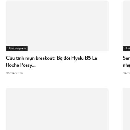
Dược mỹ phẩm
Dượ
Cứu tinh mụn breakout: Bộ đôi Hyalu B5 La
Ser
Roche Posay...
nh
06/04/2026
04/0