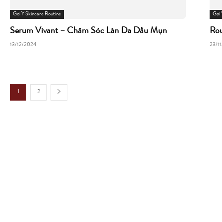
Gợi Ý Skincare Routine
Gợi 
Serum Vivant – Chăm Sóc Làn Da Dầu Mụn
Rou
13/12/2024
23/1
1
2