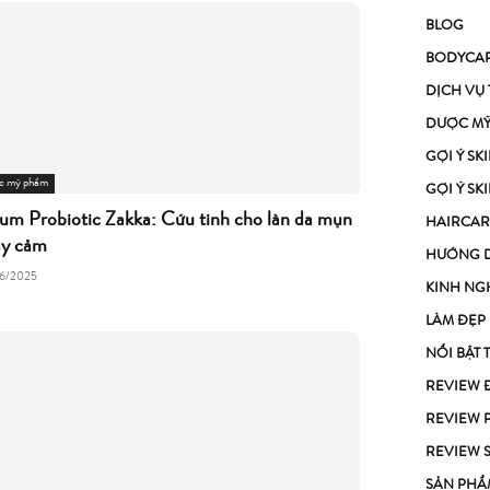
BLOG
BODYCA
DỊCH VỤ
DƯỢC M
GỢI Ý S
c mỹ phẩm
GỢI Ý S
um Probiotic Zakka: Cứu tinh cho làn da mụn
HAIRCAR
ạy cảm
HƯỚNG 
6/2025
KINH NG
LÀM ĐẸP
NỔI BẬT 
REVIEW 
REVIEW 
REVIEW 
SẢN PHẨ