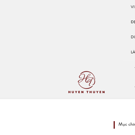
V
Đ
D
L
Mục chí