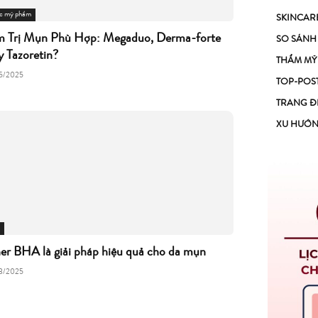
c mỹ phẩm
SKINCAR
 Trị Mụn Phù Hợp: Megaduo, Derma-forte
SO SÁNH
 Tazoretin?
THẨM MỸ
5/2025
TOP-POS
TRANG Đ
XU HƯỚ
er BHA là giải pháp hiệu quả cho da mụn
3/2025