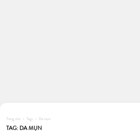
Trang chủ
Tags
Da mụn
TAG: DA MỤN