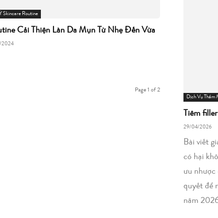
Ý Skincare Routine
tine Cải Thiện Làn Da Mụn Từ Nhẹ Đến Vừa
1/2024
Page 1 of 2
Dịch Vụ Thẩm
Tiêm fille
29/04/2026
Bài viết g
có hại kh
ưu nhược 
quyết để 
năm 2026