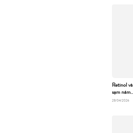
Retinol và
sạm nám..
28/04/2026