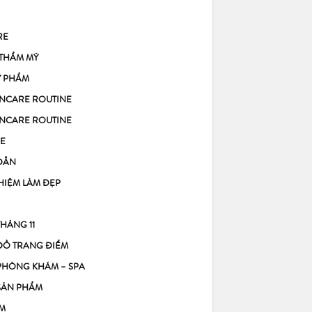
RE
 THẨM MỸ
Ỹ PHẨM
KINCARE ROUTINE
KINCARE ROUTINE
E
DẪN
HIỆM LÀM ĐẸP
THÁNG 11
ĐỒ TRANG ĐIỂM
PHÒNG KHÁM – SPA
SẢN PHẨM
M