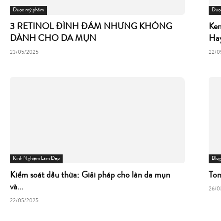
Dược mỹ phẩm
Dượ
3 RETINOL ĐÌNH ĐÁM NHƯNG KHÔNG
Kem
DÀNH CHO DA MỤN
Hay
23/05/2025
22/0
Kinh Nghiệm Làm Đẹp
Blog
Kiểm soát dầu thừa: Giải pháp cho làn da mụn
Ton
và...
26/0
22/05/2025