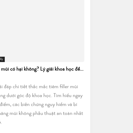
 Mỹ
r mũi có hại không? Lý giải khoa học để...
iải đáp chi tiết thắc mắc tiêm filler mũi
ông dưới góc độ khoa học. Tìm hiểu ngay
điểm, các biến chứng nguy hiểm và bí
nâng mũi không phẫu thuật an toàn nhất
.