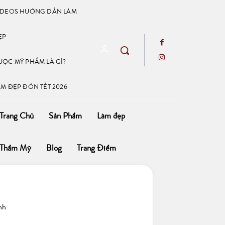
IDEOS HƯỚNG DẪN LÀM
ẸP
ƯỢC MỸ PHẨM LÀ GÌ?
ÀM ĐẸP ĐÓN TẾT 2026
Trang Chủ
Sản Phẩm
Làm đẹp
Thẩm Mỹ
Blog
Trang Điểm
nh