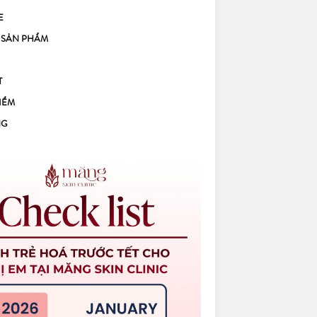
E
 SẢN PHẨM
T
IỂM
NG