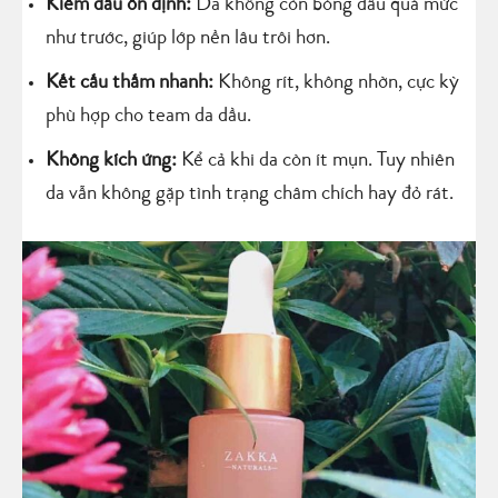
Kiềm dầu ổn định:
Da không còn bóng dầu quá mức
như trước, giúp lớp nền lâu trôi hơn.
Kết cấu thấm nhanh:
Không rít, không nhờn, cực kỳ
phù hợp cho team da dầu.
Không kích ứng:
Kể cả khi da còn ít mụn. Tuy nhiên
da vẫn không gặp tình trạng châm chích hay đỏ rát.