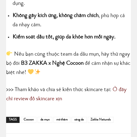
dụng.
Không gây kích ứng, không châm chích
, phù hợp cả
da nhạy cảm.
Kiểm soát dầu tốt, giúp da khỏe hơn mỗi ngày.
Nếu bạn cũng thuộc team da dầu mụn, hãy thử ngay
bộ đôi
B3 ZAKKA x Nghệ Cocoon
để cảm nhận sự khác
biệt nhé!
>>> Tham khảo và chia sẻ kiến thức skincare tại:
Ở đây
chỉ review đồ skincare xịn
TAGS
Cocoon
da mụn
mờ thâm
sáng da
Zakka Naturals