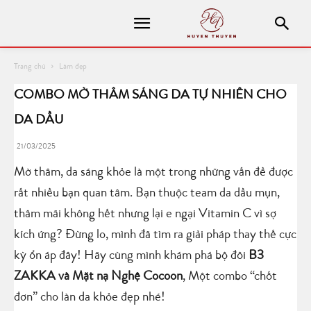
Trang chủ
Làm đẹp
COMBO MỜ THÂM SÁNG DA TỰ NHIÊN CHO
DA DẦU
21/03/2025
Mờ thâm, da sáng khỏe là một trong những vấn đề được
rất nhiều bạn quan tâm. Bạn thuộc team da dầu mụn,
thâm mãi không hết nhưng lại e ngại Vitamin C vì sợ
kích ứng? Đừng lo, mình đã tìm ra giải pháp thay thế cực
kỳ ổn áp đây! Hãy cùng mình khám phá bộ đôi
B3
ZAKKA và Mặt nạ Nghệ Cocoon
, Một combo “chốt
đơn” cho làn da khỏe đẹp nhé!