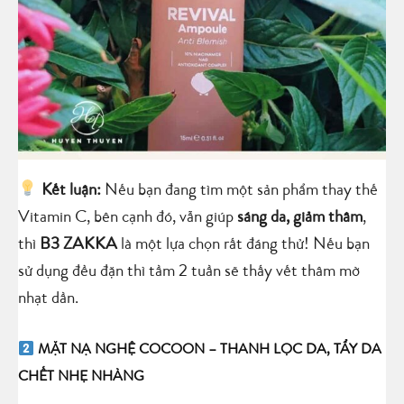
Kết luận:
Nếu bạn đang tìm một sản phẩm thay thế
Vitamin C, bên cạnh đó, vẫn giúp
sáng da, giảm thâm
,
thì
B3 ZAKKA
là một lựa chọn rất đáng thử! Nếu bạn
sử dụng đều đặn thì tầm 2 tuần sẽ thấy vết thâm mờ
nhạt dần.
MẶT NẠ NGHỆ COCOON – THANH LỌC DA, TẨY DA
CHẾT NHẸ NHÀNG