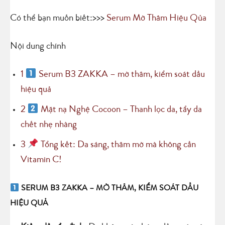
Có thể bạn muốn biết:>>>
Serum Mờ Thâm Hiệu Qủa
Nội dung chính
1
Serum B3 ZAKKA – mờ thâm, kiểm soát dầu
hiệu quả
2
Mặt nạ Nghệ Cocoon – Thanh lọc da, tẩy da
chết nhẹ nhàng
3
Tổng kết: Da sáng, thâm mờ mà không cần
Vitamin C!
SERUM B3 ZAKKA – MỜ THÂM, KIỂM SOÁT DẦU
HIỆU QUẢ