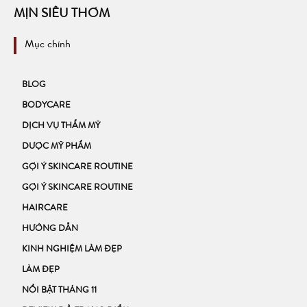
MỊN SIÊU THƠM
Mục chính
BLOG
BODYCARE
DỊCH VỤ THẨM MỸ
DƯỢC MỸ PHẨM
GỢI Ý SKINCARE ROUTINE
GỢI Ý SKINCARE ROUTINE
HAIRCARE
HƯỚNG DẪN
KINH NGHIỆM LÀM ĐẸP
LÀM ĐẸP
NỔI BẬT THÁNG 11