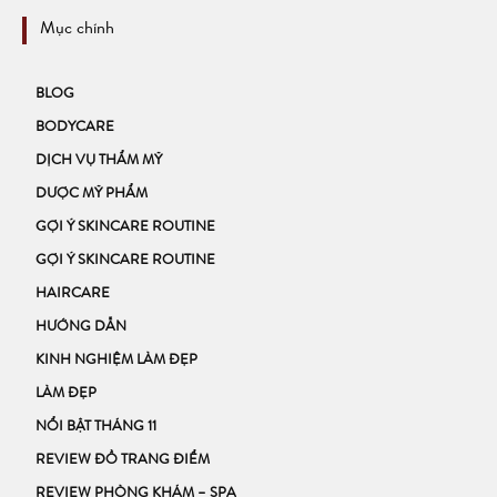
Mục chính
BLOG
BODYCARE
DỊCH VỤ THẨM MỸ
DƯỢC MỸ PHẨM
GỢI Ý SKINCARE ROUTINE
GỢI Ý SKINCARE ROUTINE
HAIRCARE
HƯỚNG DẪN
KINH NGHIỆM LÀM ĐẸP
LÀM ĐẸP
NỔI BẬT THÁNG 11
REVIEW ĐỒ TRANG ĐIỂM
REVIEW PHÒNG KHÁM – SPA