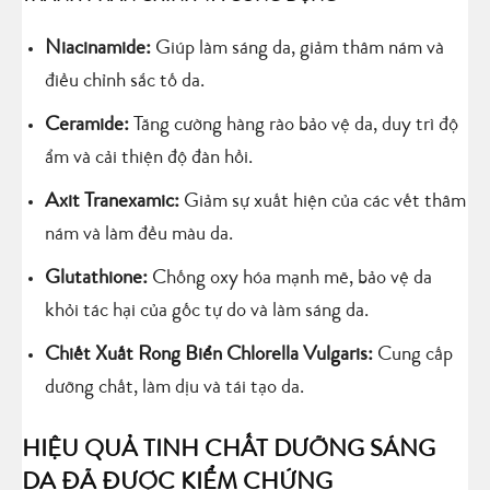
Niacinamide:
Giúp làm sáng da, giảm thâm nám và
điều chỉnh sắc tố da.
Ceramide:
Tăng cường hàng rào bảo vệ da, duy trì độ
ẩm và cải thiện độ đàn hồi.
Axit Tranexamic:
Giảm sự xuất hiện của các vết thâm
nám và làm đều màu da.
Glutathione:
Chống oxy hóa mạnh mẽ, bảo vệ da
khỏi tác hại của gốc tự do và làm sáng da.
Chiết Xuất Rong Biển Chlorella Vulgaris:
Cung cấp
dưỡng chất, làm dịu và tái tạo da.
HIỆU QUẢ TINH CHẤT DƯỠNG SÁNG
DA ĐÃ ĐƯỢC KIỂM CHỨNG