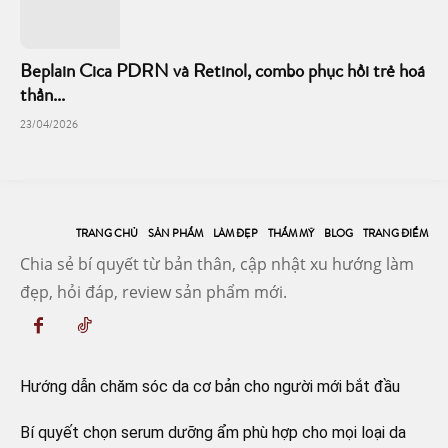
Beplain Cica PDRN và Retinol, combo phục hồi trẻ hoá
thần...
23/04/2026
TRANG CHỦ
SẢN PHẨM
LÀM ĐẸP
THẨM MỸ
BLOG
TRANG ĐIỂM
Chia sẻ bí quyết từ bản thân, cập nhật xu hướng làm
đẹp, hỏi đáp, review sản phẩm mới.
Hướng dẫn chăm sóc da cơ bản cho người mới bắt đầu
Bí quyết chọn serum dưỡng ẩm phù hợp cho mọi loại da