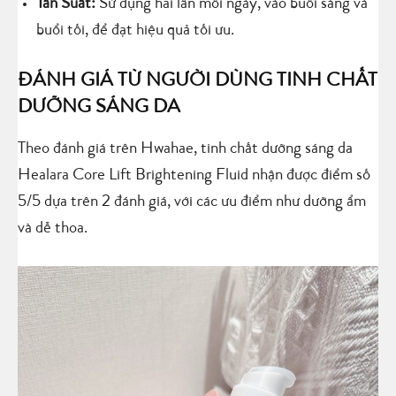
Tần Suất:
Sử dụng hai lần mỗi ngày, vào buổi sáng và
buổi tối, để đạt hiệu quả tối ưu.
ĐÁNH GIÁ TỪ NGƯỜI DÙNG TINH CHẤT
DƯỠNG SÁNG DA
Theo đánh giá trên Hwahae, tinh chất dưỡng sáng da
Healara Core Lift Brightening Fluid nhận được điểm số
5/5 dựa trên 2 đánh giá, với các ưu điểm như dưỡng ẩm
và dễ thoa.