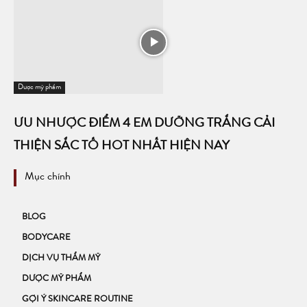
Dược mỹ phẩm
ƯU NHƯỢC ĐIỂM 4 EM DƯỠNG TRẮNG CẢI
THIỆN SẮC TỐ HOT NHẤT HIỆN NAY
Mục chính
BLOG
BODYCARE
DỊCH VỤ THẨM MỸ
DƯỢC MỸ PHẨM
GỢI Ý SKINCARE ROUTINE