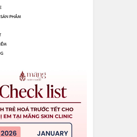
E
 SẢN PHẨM
T
IỂM
NG