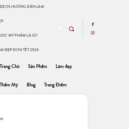
IDEOS HƯỚNG DẪN LÀM
ẸP
ƯỢC MỸ PHẨM LÀ GÌ?
ÀM ĐẸP ĐÓN TẾT 2026
Trang Chủ
Sản Phẩm
Làm đẹp
Thẩm Mỹ
Blog
Trang Điểm
nh