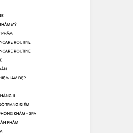
RE
 THẨM MỸ
Ỹ PHẨM
KINCARE ROUTINE
KINCARE ROUTINE
E
DẪN
HIỆM LÀM ĐẸP
THÁNG 11
ĐỒ TRANG ĐIỂM
PHÒNG KHÁM – SPA
SẢN PHẨM
M