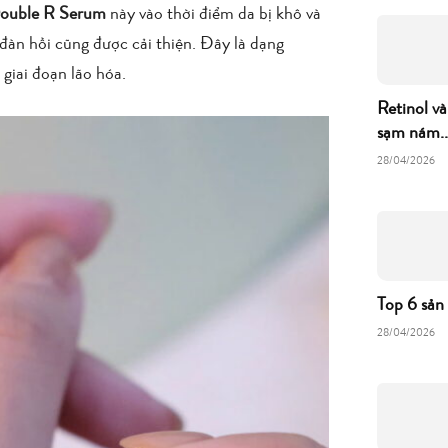
Double R Serum
này vào thời điểm da bị khô và
 đàn hồi cũng được cải thiện. Đây là dạng
giai đoạn lão hóa.
Retinol và
sạm nám..
28/04/2026
Top 6 sản
28/04/2026