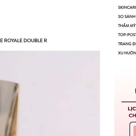
SKINCAR
SO SÁNH
THẨM MỸ
TOP-POS
LE ROYALE DOUBLE R
TRANG Đ
XU HƯỚ