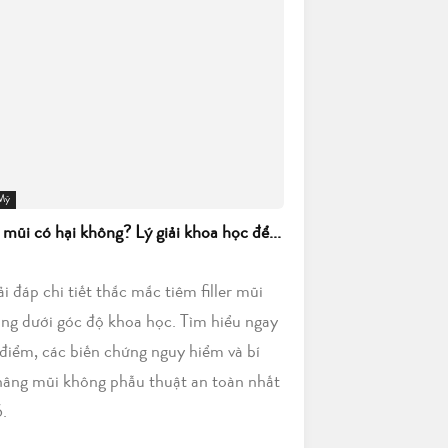
 Mỹ
r mũi có hại không? Lý giải khoa học để...
iải đáp chi tiết thắc mắc tiêm filler mũi
ông dưới góc độ khoa học. Tìm hiểu ngay
điểm, các biến chứng nguy hiểm và bí
nâng mũi không phẫu thuật an toàn nhất
.