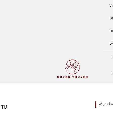
V
Đ
D
L
Mục chí
 TƯ