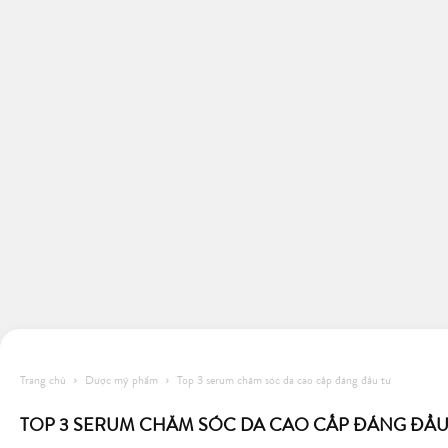
Trang chủ
Dược mỹ phẩm
Top 3 serum chăm sóc da cao cấp đáng đầu tư
TOP 3 SERUM CHĂM SÓC DA CAO CẤP ĐÁNG ĐẦU