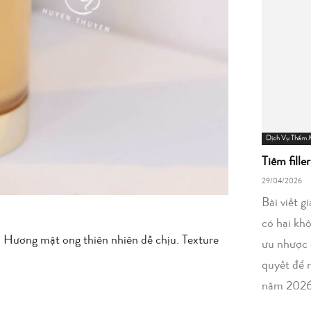
Dịch Vụ Thẩm
Tiêm fille
29/04/2026
Bài viết g
có hại kh
o. Hương mật ong thiên nhiên dễ chịu. Texture
ưu nhược 
quyết để 
năm 2026