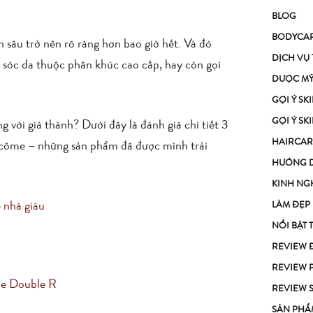
BLOG
BODYCA
sâu trở nên rõ ràng hơn bao giờ hết. Và đó
DỊCH VỤ
 sóc da thuộc phân khúc cao cấp, hay còn gọi
DƯỢC M
GỢI Ý S
GỢI Ý S
 với giá thành? Dưới đây là đánh giá chi tiết 3
HAIRCAR
ncôme – những sản phẩm đã được mình trải
HƯỚNG 
KINH NG
 nhà giàu
LÀM ĐẸP
NỔI BẬT 
REVIEW 
REVIEW 
le Double R
REVIEW 
SẢN PHẨ