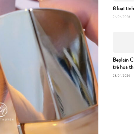
8 loại tin
24/04/2026
Beplain C
trẻ hoá th
23/04/2026