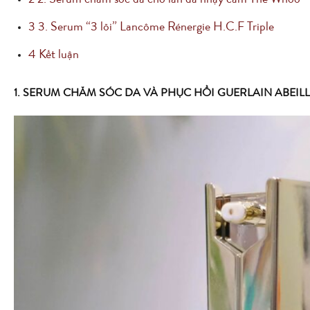
2
2. Serum chăm sóc da cho làn da nhạy cảm The Whoo
3
3. Serum “3 lõi” Lancôme Rénergie H.C.F Triple
4
Kết luận
1. SERUM CHĂM SÓC DA VÀ PHỤC HỒI GUERLAIN ABEIL