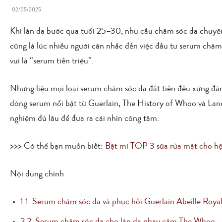
02/05/2025
Khi làn da bước qua tuổi 25–30, nhu cầu chăm sóc da chuyên 
cũng là lúc nhiều người cân nhắc đến việc đầu tư serum chăm
vui là “serum tiền triệu”.
Nhưng liệu mọi loại serum chăm sóc da đắt tiền đều xứng đáng
dòng serum nổi bật từ Guerlain, The History of Whoo và La
nghiệm đủ lâu để đưa ra cái nhìn công tâm.
>>> Có thể bạn muốn biết:
Bật mí TOP 3 sữa rửa mặt cho hệ
Nội dung chính
1
1. Serum chăm sóc da và phục hồi Guerlain Abeille Roya