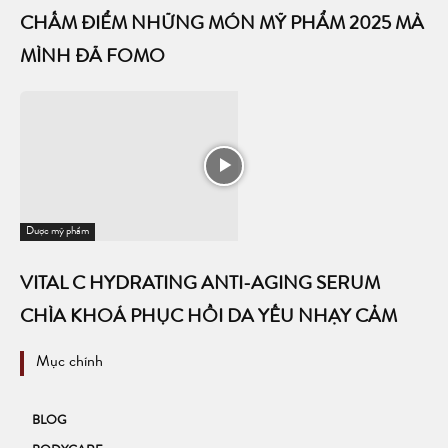
CHẤM ĐIỂM NHỮNG MÓN MỸ PHẨM 2025 MÀ
MÌNH ĐÃ FOMO
Dược mỹ phẩm
VITAL C HYDRATING ANTI-AGING SERUM
CHÌA KHOÁ PHỤC HỒI DA YẾU NHẠY CẢM
Mục chính
BLOG