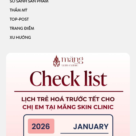
SO SÁNH SẢN PHẨM
THẨM MỸ
TOP-POST
TRANG ĐIỂM
XU HƯỚNG