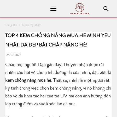
Trang chủ
Dược mỹ phẩm
TOP 4 KEM CHỐNG NẮNG MÙA HÈ MÌNH YÊU
NHẤT, DA ĐẸP BẤT CHẤP NẮNG HÈ!
24/07/2025
Chào mọi người! Dạo gần đây, Thuyên nhận được rất
nhiều câu hỏi về chu trình dưỡng da của mình, đặc biệt là
kem chống nắng mùa hè
. Thật sự, mình là một người rất
kỹ tính trong việc chọn kem chống nắng, vì nó không chỉ
bảo vệ da khỏi tác hại của tia UV mà còn ảnh hưởng đến
lớp trang điểm và sức khỏe làn da nữa.