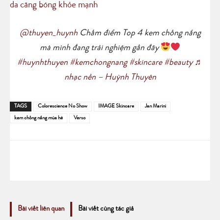
da căng bóng khỏe mạnh
@thuyen_huynh
Chấm điểm Top 4 kem chống nắng
mà mình đang trải nghiệm gần đây
#huynhthuyen
#kemchongnang
#skincare
#beauty
♬
nhạc nền – Huỳnh Thuyên
TAGS
Colorescience No Show
IMAGE Skincare
Jan Marini
kem chống nắng mùa hè
Verso
Bài viết liên quan
Bài viết cùng tác giả