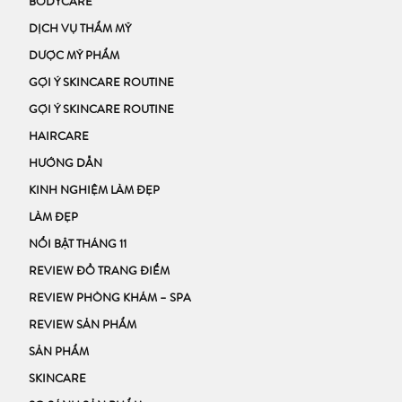
BODYCARE
DỊCH VỤ THẨM MỸ
DƯỢC MỸ PHẨM
GỢI Ý SKINCARE ROUTINE
GỢI Ý SKINCARE ROUTINE
HAIRCARE
HƯỚNG DẪN
KINH NGHIỆM LÀM ĐẸP
LÀM ĐẸP
NỔI BẬT THÁNG 11
REVIEW ĐỒ TRANG ĐIỂM
REVIEW PHÒNG KHÁM – SPA
REVIEW SẢN PHẨM
SẢN PHẨM
SKINCARE