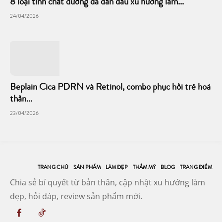
8 loại tinh chất dưỡng da dẫn đầu xu hướng làm...
24/04/2026
Beplain Cica PDRN và Retinol, combo phục hồi trẻ hoá
thần...
23/04/2026
TRANG CHỦ
SẢN PHẨM
LÀM ĐẸP
THẨM MỸ
BLOG
TRANG ĐIỂM
Chia sẻ bí quyết từ bản thân, cập nhật xu hướng làm
đẹp, hỏi đáp, review sản phẩm mới.